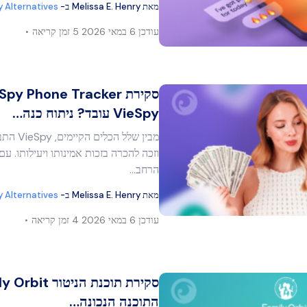
מאת
Melissa E. Henry
ב-
y Alternatives
עודכן
6 במאי 2026
5 זמן קריאה
בוק
העתק קישור
VieSpy עובד? ניתוח כנה…
מבין שלל 
מר זה
וזכה להכרה בזכות אמינותו ויעילותו. עם 
הרחב…
מאת
Melissa E. Henry
ב-
y Alternatives
בוק
העתק קישור
עודכן
6 במאי 2026
4 זמן קריאה
התוכנה הנכונה…