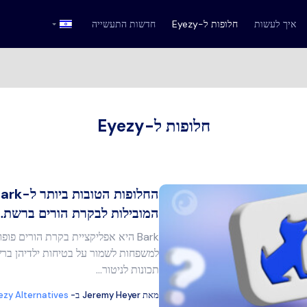
איך לעשות
חלופות ל-Eyezy
חדשות התעשייה
חלופות ל-Eyezy
המובילות לבקרת הורים ברשת
Bark היא אפליקציית בקרת הורים פופ
מר זה
למשפחות לשמור על בטיחות ילדיהן ברשת
תכונות לניטור...
מאת
Jeremy Heyer
ב-
ezy Alternatives
בוק
העתק קישור