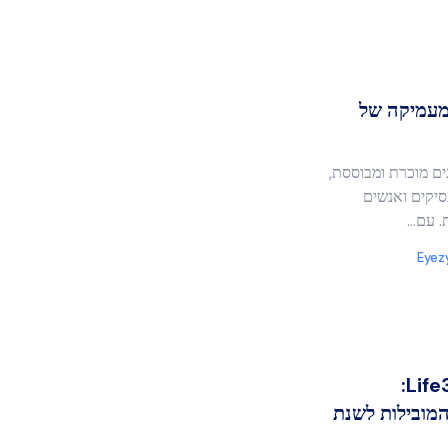
C? סקירה מעמיקה של
פונים מוכרת ומבוססת,
סיקים ואנשים
ת. עם…
Eyez
החלופות הטובות ביותר ל-Life360:
מובילות לשנת