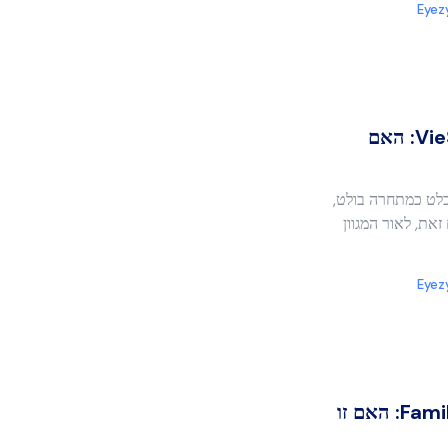
Eyez
סקירת VieSpy Phone Tracker: האם
הכלים הקיימים, VieSpy התבלט כמתחרה בולט,
זאת, לאור המגוון
Eyez
סקירת תוכנת הניטור Family Orbit: האם זו