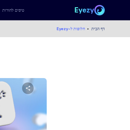
Eyezy
טיפים להורות
דף הבית
חלופות ל-Eyezy
שתף מא
טוויטר
פייס