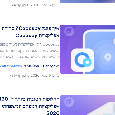
עודכן
6 במאי 2026
6 זמן קריאה
איך פועל ocospy
אפליקציית Cocospy
Cocospy היא אפליקציית ניטור טל
מר זה
המציעה מגוון תכונות מעקב להורים, מע
פרטיים הזקוקים לניטור פעילות סלולרי
מאת
Melissa E. Henry
ב-
y Alternatives
בוק
העתק קישור
עודכן
6 במאי 2026
5 זמן קריאה
אפליקציות המעקב המשפחתי ה
2026