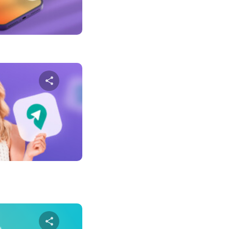
טוויטר
פייס
שתף מא
טוויטר
פייס