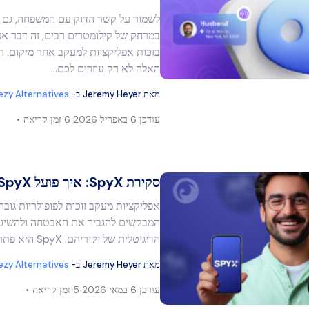
מר זה
לשמור על קשר הדוק עם המשפחה, גם 
במרחק של קילומטרים רבים, זה דבר אפ
בזכות אפליקציות למעקב אחר מיקום. ה
בוק
העתק קישור
האלה לא רק עוזרים לכם…
מאת
Jeremy Heyer
ב-
ezy Alternatives
עודכן
6 באפריל 2026
6 זמן קריאה
סקירת SpyX: איך פועל SpyX והאם הוא...
אפליקציות מעקב זוכות לפופולריות גוב
המבקשים להגביר את האבטחה ולהשיג ת
מר זה
הדיגיטלית של יקיריהם. SpyX היא פתרון המבטיח...
מאת
Jeremy Heyer
ב-
ezy Alternatives
עודכן
6 במאי 2026
5 זמן קריאה
בוק
העתק קישור