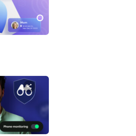
שתף מא
טוויטר
פייס
שתף מא
טוויטר
פייס