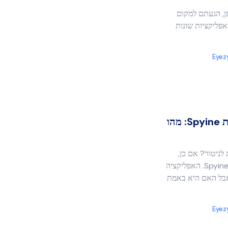
ן, הגעתם למקום
אפליקציות שונות
Eyez
הסקירה המקיפה של אפליקציית Spyine: מהו
לניטור? אם כן,
חשוב מאוד שתקראו את הביקורות על Spyine. האפליקציה
אבל האם היא באמת
Eyez