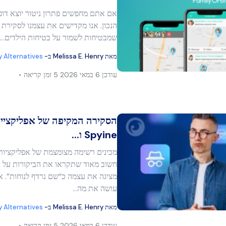
אם אתם מחפשים פתרון ניטור יוצא דופ
מר זה
הנכון. אנו מקדישים את עצמנו לסקירת 
שמבטיחות לשמור על בטיחות הילדים…
מאת
Melissa E. Henry
ב-
y Alternatives
בוק
העתק קישור
עודכן
6 במאי 2026
5 זמן קריאה
Spyine ו...
מכינים רשימה מצומצמת של אפליקציות 
מר זה
מציגה את עצמה כ“שם נרדף לנוחות”. 
עושה את מה...
בוק
העתק קישור
מאת
Melissa E. Henry
ב-
y Alternatives
עודכן
6 במאי 2026
5 זמן קריאה