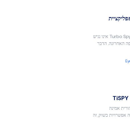
מין? אפליקציית
נראה כי האתר הרשמי של אפליקציית Turbo Spy אינו נגיש
פה האחרונה. הדבר
Ey
רית אמינה
 אפשרויות בשוק, זה