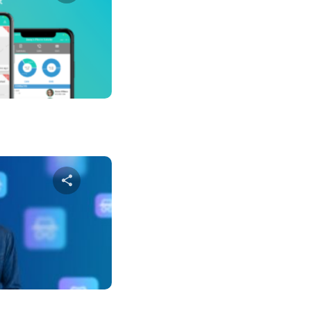
שתף מא
טוויטר
פייס
שתף מא
טוויטר
פייס