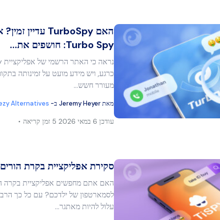
האם TurboSpy עדיין ז
Turbo Spy: חושפים את...
מר זה
כרגע, ויש מידע מועט על זמינותה בתקו
מעורר חשש…
מאת
Jeremy Heyer
ב-
ezy Alternatives
בוק
העתק קישור
עודכן
6 במאי 2026
5 זמן קריאה
סקירת אפליקציית בקרת הורים TiSPY
האם אתם מחפשים אפליקציית בקרה הו
לסמארטפון של ילדכם? עם כל כך הרבה
מר זה
עלול להיות מאתגר…