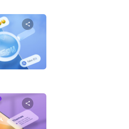
שתף מא
טוויטר
פייס
שתף מא