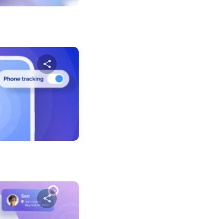
שתף מא
טוויטר
פייס