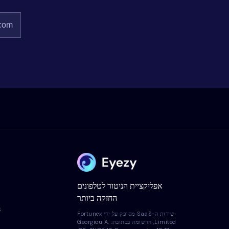
אפליקציית הניטור לטלפונים
החזקה ביותר
ב
שירות ה-SaaS מסופק על ידי Fortunex
Limited, הרשומה בכתובת: Georgiou A,