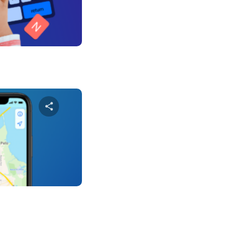
טוויטר
פייס
שתף מא
טוויטר
פייס