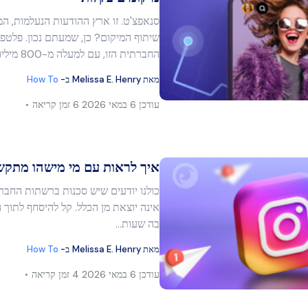
סנאפצ'ט. זו ארץ ההודעות הנעלמות, המס
מר זה
שיתוף המיקום? כן, שמעתם נכון. פלטפ
החברתית הזו, עם למעלה מ-800 מיליון משתמשים יומיים…
מאת
Melissa E. Henry
ב-
How To
בוק
העתק קישור
עודכן
6 במאי 2026
6 זמן קריאה
איך לראות עם מי מישהו מתקש
כולנו יודעים שיש סכנות ברשתות החבר
אינה יוצאת מן הכלל. קל להיסחף לתוך 
מר זה
בה שעות...
מאת
Melissa E. Henry
ב-
How To
עודכן
6 במאי 2026
4 זמן קריאה
בוק
העתק קישור