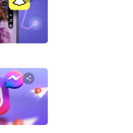
שתף מא
טוויטר
פייס
שתף מא
טוויטר
פייס