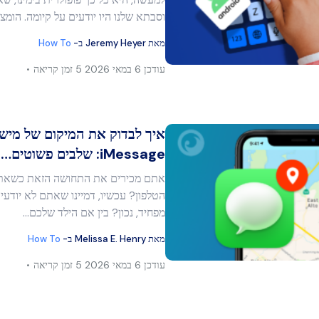
וסבתא שלנו היו יודעים על קיומה. הומ
מאת
Jeremy Heyer
ב-
How To
בוק
העתק קישור
עודכן
6 במאי 2026
5 זמן קריאה
איך לבדוק את המיקום של מיש
iMessage: שלבים פשוטים…
אתם מכירים את התחושה הזאת כשאת
מר זה
הטלפון? עכשיו, דמיינו שאתם לא יודעי
מפחיד, נכון? בין אם הילד שלכם...
מאת
Melissa E. Henry
ב-
How To
בוק
העתק קישור
עודכן
6 במאי 2026
5 זמן קריאה