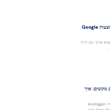
מאתר מספרי טלפון ניידים באמצעות Google
צוא אותך. אם היית
…
 מקשים: איך
אף אחד לא יכול להיות מופתע מתכונת ה-keylogger.
ולי אפילו סבא