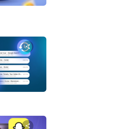
שתף מא
טוויטר
פייס