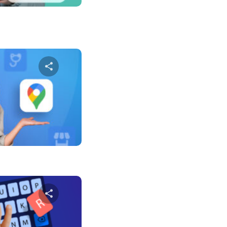
שתף מא
טוויטר
פייס
שתף מא