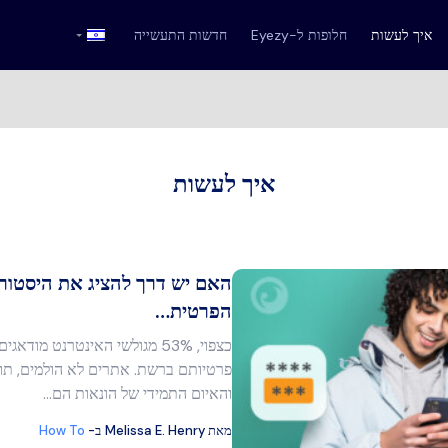
איך לעשות
חלופות ל-Eyezy
חדשות התעשייה
איך לעשות
האם יש דרך להציג את היסטורי
הפרטית…
כצפוי, 53% מגולשי האינטרנט מוד
מר זה
פרטיותם ברשת. אתרים לא הולמים, תוכ
והאיום התמידי של הונאות הם…
מאת
Melissa E. Henry
ב-
How To
בוק
העתק קישור