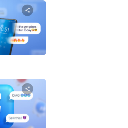
שתף מא
טוויטר
פייס
שתף מא
טוויטר
פייס