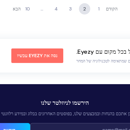
הקודם
1
2
3
4
…
10
הבא
כל מקום עם Eyezy.
נסה את EYEZY עכשיו
ם שמתאימה לטכנולוגיה של המחר
הירשמו לניוזלטר שלנו
ן אתכם בהנחות ובמבצעים שלנו, בפוסטים האחרונים בבלוג ובמידע רלוונטי נ