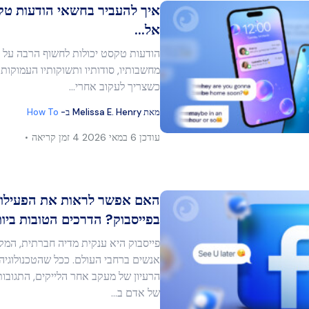
איך להעביר בחשאי הודעות טק
אל...
הודעות טקסט יכולות לחשוף הרבה על
מר זה
מחשבותיו, סודותיו ותשוקותיו העמוקות 
כשצריך לעקוב אחרי…
מאת
Melissa E. Henry
ב-
How To
בוק
העתק קישור
עודכן
6 במאי 2026
4 זמן קריאה
האם אפשר לראות את הפעילות
בפייסבוק? הדרכים הטובות ביותר
פייסבוק היא ענקית מדיה חברתית, המק
מר זה
אנשים ברחבי העולם. ככל שהטכנולוגי
הרעיון של מעקב אחר הלייקים, התגובו
של אדם ב...
בוק
העתק קישור