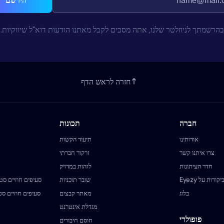
הירשם
בהרשמתך לניוזלטר שלנו, אתה מסכים לקבל מאתנו הודעות דוא"ל שיווקיות.
חזרה לראש הדף
חברה
תכונות
אודותינו
תיעוד הקשות
צרו איתנו קשר
זרקור חברתי
חדר העיתונות
לזהות במדויק
יקורות על Eyezy
שובר תוכניות
סעיפים חוזיים סט
בלוג
מאתר קבצים
סעיפים חוזיים סט
מגדלת אינטרנט
פופולרי
חוסם חיבורים