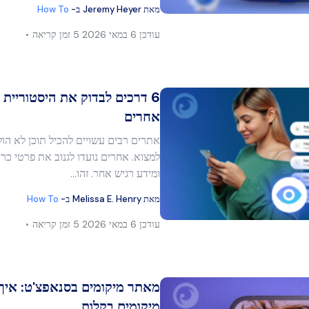
מאת
Jeremy Heyer
ב-
How To
עודכן
6 במאי 2026
5 זמן קריאה
6 דרכים לבדוק את היסטוריית
אחרים
אתרים רבים עשויים להכיל תוכן לא הו
מר זה
למצוא. אחרים נועדו לגנוב את פרטי כ
ומידע רגיש אחר. זהו…
מאת
Melissa E. Henry
ב-
How To
בוק
העתק קישור
עודכן
6 במאי 2026
5 זמן קריאה
מאתר מיקומים בסנאפצ'ט: איך
מיקומים בקלות