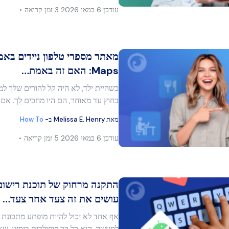
עודכן
6 במאי 2026
3 זמן קריאה
Maps: האם זה באמת…
כשהיית ילד, לא היה קל להורים שלך למ
מר זה
בחוץ עד מאוחר, הם היו מחכים לך. אם
מאת
Melissa E. Henry
ב-
How To
בוק
העתק קישור
עודכן
6 במאי 2026
5 זמן קריאה
התקנה מרחוק של תוכנת רישום
עושים את זה צעד אחר צעד…
מר זה
למעשה, היא כל כך פופולרית בימינו, שא