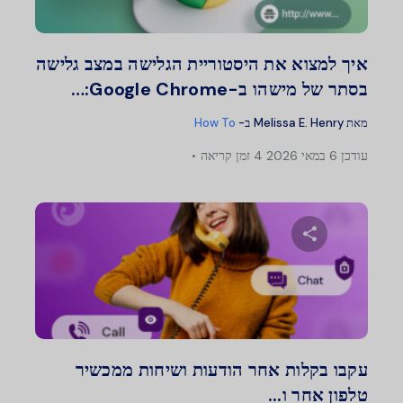
טוויטר
פייסבוק
העתק קישור
איך למצוא את היסטוריית הגלישה במצב גלישה
בסתר של מישהו ב-Google Chrome:…
מאת
Melissa E. Henry
ב-
How To
עודכן
6 במאי 2026
4 זמן קריאה
שתף מאמר זה
טוויטר
פייסבוק
העתק קישור
עקבו בקלות אחר הודעות ושיחות ממכשיר
טלפון אחר ו...