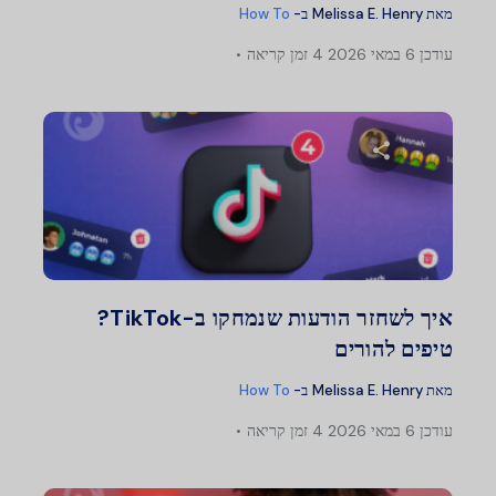
מאת
Melissa E. Henry
ב-
How To
עודכן
6 במאי 2026
4 זמן קריאה
שתף מאמר זה
טוויטר
פייסבוק
העתק קישור
איך לשחזר הודעות שנמחקו ב-TikTok?
טיפים להורים
מאת
Melissa E. Henry
ב-
How To
עודכן
6 במאי 2026
4 זמן קריאה