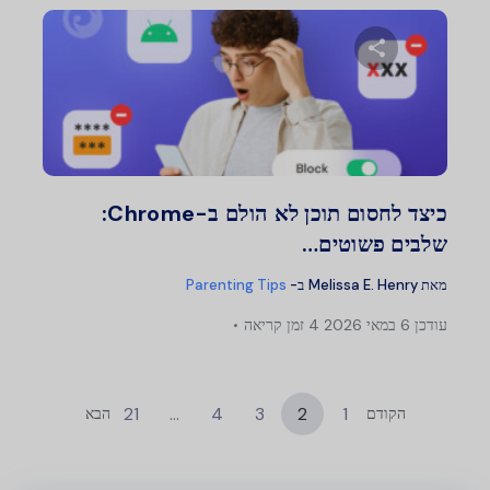
שתף מאמר זה
טוויטר
פייסבוק
העתק קישור
כיצד לחסום תוכן לא הולם ב-Chrome:
שלבים פשוטים…
מאת
Melissa E. Henry
ב-
Parenting Tips
עודכן
6 במאי 2026
4 זמן קריאה
21
…
4
3
2
1
הקודם
הבא