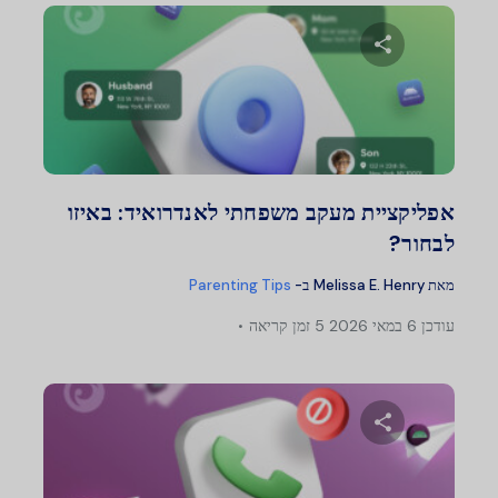
שתף מאמר זה
טוויטר
פייסבוק
העתק קישור
אפליקציית מעקב משפחתי לאנדרואיד: באיזו
לבחור?
מאת
Melissa E. Henry
ב-
Parenting Tips
עודכן
6 במאי 2026
5 זמן קריאה
שתף מאמר זה