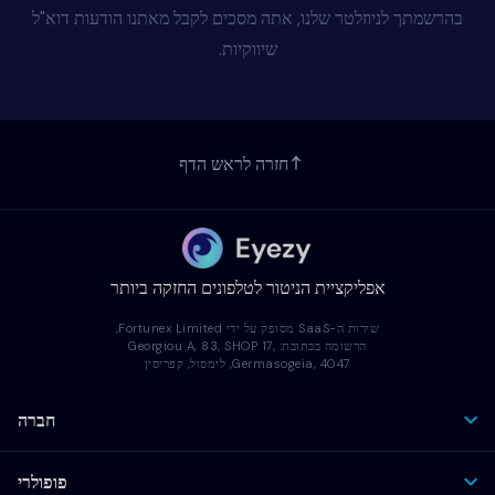
בהרשמתך לניוזלטר שלנו, אתה מסכים לקבל מאתנו הודעות דוא"ל
שיווקיות.
חזרה לראש הדף
אפליקציית הניטור לטלפונים החזקה ביותר
שירות ה-SaaS מסופק על ידי Fortunex Limited,
הרשומה בכתובת: Georgiou A, 83, SHOP 17,
Germasogeia, 4047, לימסול, קפריסין
חברה
פופולרי