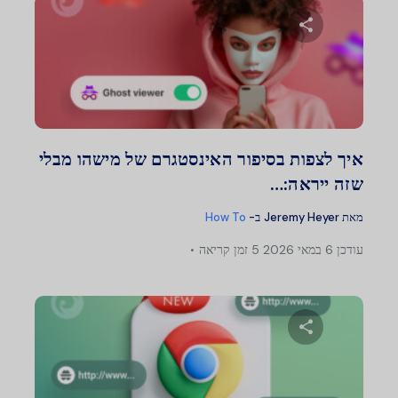
שתף מאמר זה
טוויטר
פייסבוק
העתק קישור
איך לצפות בסיפור האינסטגרם של מישהו מבלי
שזה ייראה:…
מאת
Jeremy Heyer
ב-
How To
עודכן
6 במאי 2026
5 זמן קריאה
שתף מאמר זה