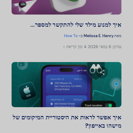
טוויטר
פייסבוק
העתק קישור
איך למנוע מילד שלי להתקשר למספר...
מאת
Melissa E. Henry
ב-
How To
עודכן
6 במאי 2026
4 זמן קריאה
שתף מאמר זה
טוויטר
פייסבוק
העתק קישור
איך אפשר לראות את היסטוריית המיקומים של
מישהו באייפון?