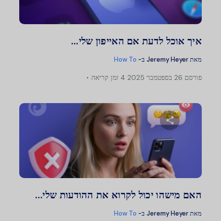
טוויטר
פייסבוק
העתק קישור
איך אוכל לדעת אם האייפון שלי...
מאת
Jeremy Heyer
ב-
How To
פורסם
26 בספטמבר 2025
4 זמן קריאה
שתף מאמר זה
טוויטר
פייסבוק
העתק קישור
האם מישהו יכול לקרוא את ההודעות שלי…
מאת
Jeremy Heyer
ב-
How To