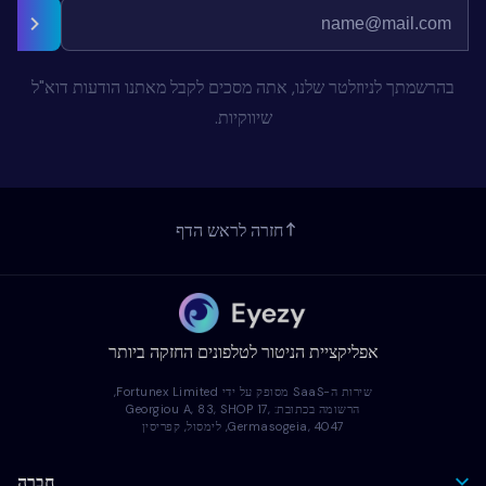
בהרשמתך לניוזלטר שלנו, אתה מסכים לקבל מאתנו הודעות דוא"ל
שיווקיות.
חזרה לראש הדף
אפליקציית הניטור לטלפונים החזקה ביותר
שירות ה-SaaS מסופק על ידי Fortunex Limited,
הרשומה בכתובת: Georgiou A, 83, SHOP 17,
Germasogeia, 4047, לימסול, קפריסין
חברה