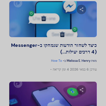
שתף מאמר זה
טוויטר
פייסבוק
העתק קישור
כיצד לשחזר הודעות שנמחקו ב-Messenger
(4 דרכים יעילות…)
מאת
Melissa E. Henry
ב-
How To
עודכן
6 במאי 2026
4 זמן קריאה
שתף מאמר זה