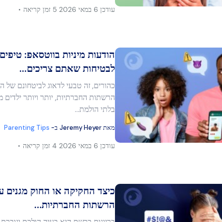
עודכן
6 במאי 2026
5 זמן קריאה
הודעות מיניות בווטסאפ: טיפים
לבטיחות שאתם צריכים...
כהורים, זה טבעי לדאוג לביטחונם של 
מר זה
הרשתות החברתיות, יותר ויותר ילדים מ
בלתי הולמת…
מאת
Jeremy Heyer
ב-
Parenting Tips
בוק
העתק קישור
עודכן
6 במאי 2026
4 זמן קריאה
כיצד החקיקה או החוק מגנים 
הרשתות החברתיות…
בריונות ברשת היא בעיה הולכת וגוברת 