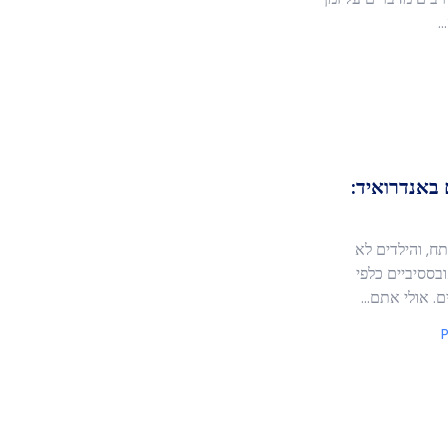
.
באנדרואיד:
ח, והילדים לא
בססיביים כלפי
ם. אולי אתם…
P