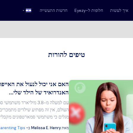
איך לעשות
חלופות ל-Eyezy
חדשות התעשייה
טיפים להורות
האם אני יכול לנעול את האייפון
האנדרואיד של הילד שלי…
עם למעלה מ-3.8 מיליארד מש
מר זה
העולם, אין זה מפתיע שילדים מתמכרים 
מגלים כי משתמשי סמארטפונים מקבלים כיום
מאת
Melissa E. Henry
ב-
arenting Tips
בוק
העתק קישור