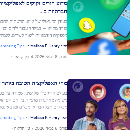
מדוע הורים זקוקים לאפליקציות
חברתיות ב...
בעידן הדיגיטלי של ימינו, הרשתות החבר
מר זה
נפרד מחיינו — במיוחד עבור ילדים ובני 
מספקות הזדמנויות ליצור קשרים, ללמוד ו.
מאת
Melissa E. Henry
ב-
arenting Tips
בוק
העתק קישור
עודכן
6 במאי 2026
4 זמן קריאה
מהי האפליקציה הטובה ביותר ל
בעולם הדיגיטלי של ימינו, שמירה על בט
משימה מאתגרת מתמיד. בין אם הם הול
מר זה
מבקרים אצל חבר או מבלים זמן באינטר
מאת
Melissa E. Henry
ב-
arenting Tips
עודכן
6 במאי 2026
7 זמן קריאה
בוק
העתק קישור