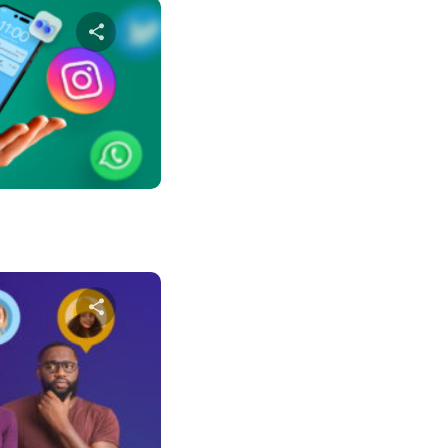
שתף מא
טוויטר
פייס
שתף מא
טוויטר
פייס