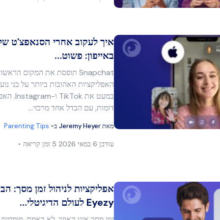
איך לעקוב אחרי הסנאפצ'ט של 
באייפון: פשוט…
Snapchat תופסת את המקום הראש
מר זה
האפליקציות האהובות ביותר על בני נוע
במעט את kTok
דומות, עם הבדל אחד מרכזי…
בוק
העתק קישור
מאת
Jeremy Heyer
ב-
Parenting Tips
עודכן
6 במאי 2026
5 זמן קריאה
אפליקציות לניהול זמן מסך: הב
Eyezy לעולם הדיגיטלי…
זמן מסך אינו האויב. לא באמת. מומחים 