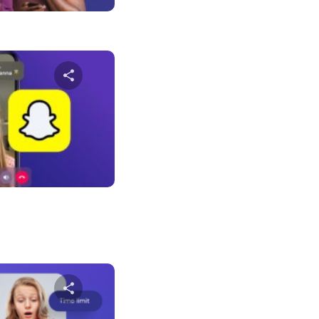
שתף מא
טוויטר
פייס