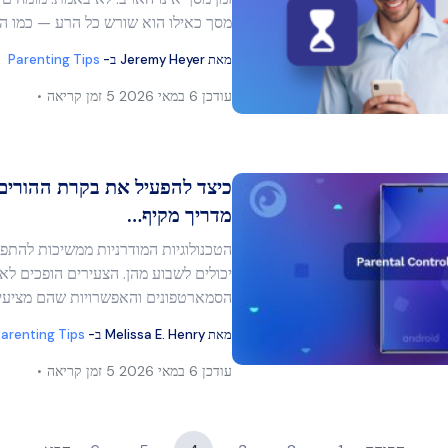
מר זה
מסך כאילו הוא שורש כל הרע — כמו ה..
מאת
Jeremy Heyer
ב-
Parenting Tips
בוק
העתק קישור
עודכן
6 במאי 2026
5 זמן קריאה
כיצד להפעיל את בקרת ההורים 
מדריך מקיף…
הטכנולוגיות המודרניות ממשיכות להתפת
מר זה
יכולים לשבוע מהן. הצעירים הופכים לאו
הסמארטפונים והאפשרויות שהם מציעי
מאת
Melissa E. Henry
ב-
arenting Tips
בוק
העתק קישור
עודכן
6 במאי 2026
5 זמן קריאה