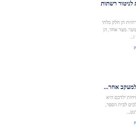
 לניטור רשתות
תיות הן חלק בלתי
נוער. מצד אחד, הן
..
P
מעקב אחר...
יחות ילדכם היא
כים לבית הספר,
נט,…
P