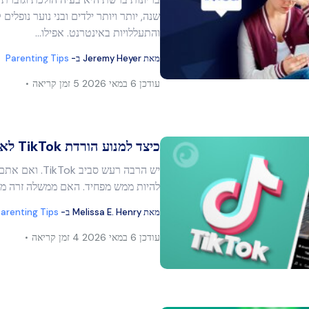
מר זה
שנה, יותר ויותר ילדים ובני נוער נופלים
והתעללויות באינטרנט. אפילו…
מאת
Jeremy Heyer
ב-
Parenting Tips
בוק
העתק קישור
עודכן
6 במאי 2026
5 זמן קריאה
כיצד למנוע הורדת TikTok לאייפון…
יש הרבה רעש סביב ok
להיות ממש מפחיד. האם ממשלה זרה מרג
מר זה
מאת
Melissa E. Henry
ב-
arenting Tips
עודכן
6 במאי 2026
4 זמן קריאה
בוק
העתק קישור