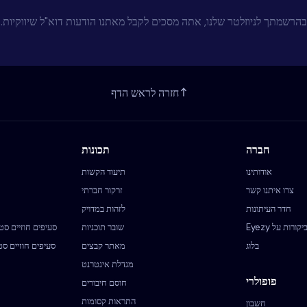
בהרשמתך לניוזלטר שלנו, אתה מסכים לקבל מאתנו הודעות דוא"ל שיווקיות.
חזרה לראש הדף
חברה
תכונות
אודותינו
תיעוד הקשות
צרו איתנו קשר
זרקור חברתי
חדר העיתונות
לזהות במדויק
יקורות על Eyezy
שובר תוכניות
סעיפים חוזיים סט
בלוג
מאתר קבצים
סעיפים חוזיים סט
מגדלת אינטרנט
פופולרי
חוסם חיבורים
התראות קסומות
חשבון