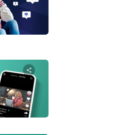
שתף מא
טוויטר
פייס
שתף מא
טוויטר
פייס