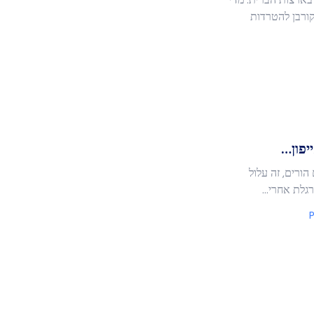
 קורבן להטרדות
TikT. ואם אתם הורים, זה עלול
לת אחרי...
P