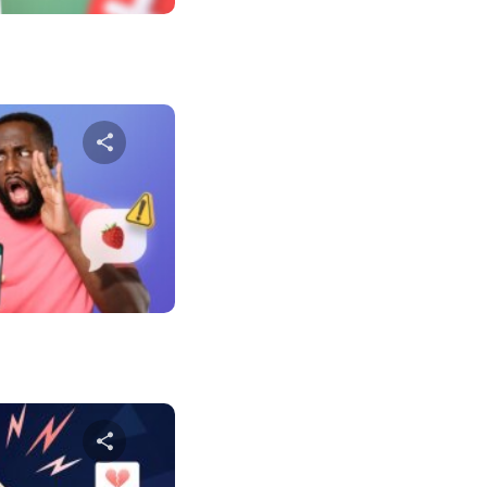
שתף מא
טוויטר
פייס