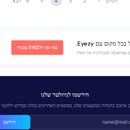
הקודם
1
2
3
4
5
6
הבא
כל מקום עם Eyezy.
נסה את EYEZY עכשיו
ם שמתאימה לטכנולוגיה של המחר
הירשמו לניוזלטר שלנו
ן אתכם בהנחות ובמבצעים שלנו, בפוסטים האחרונים בבלוג ובמידע רלוונטי נ
הירשם