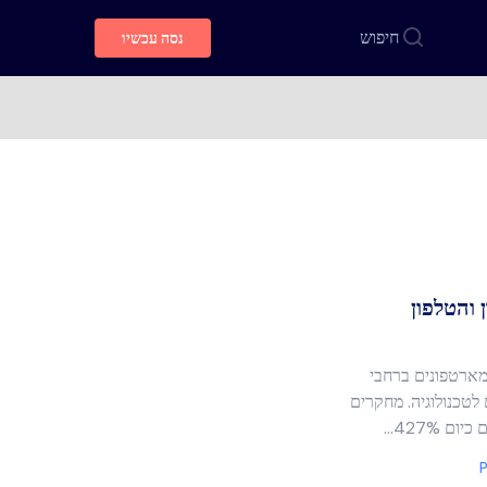
חיפוש
נסה עכשיו
 והטלפון
תמשי סמארטפונים ברחבי
לטכנולוגיה. מחקרים
 427%…
P