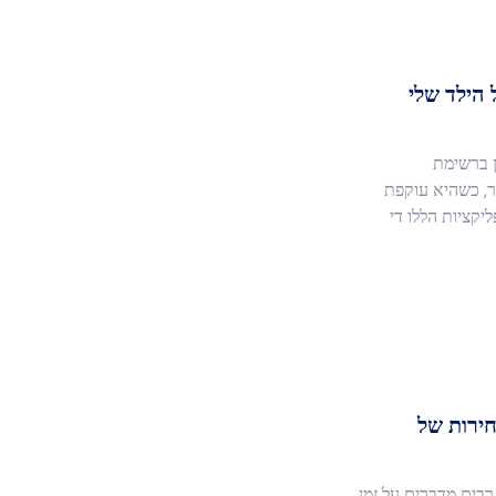
הילד שלי
ון ברשימת
ר, כשהיא עוקפת
Ti ו-Instagram. האפליקציות הללו די
חירות של
רבים מדברים על זמן