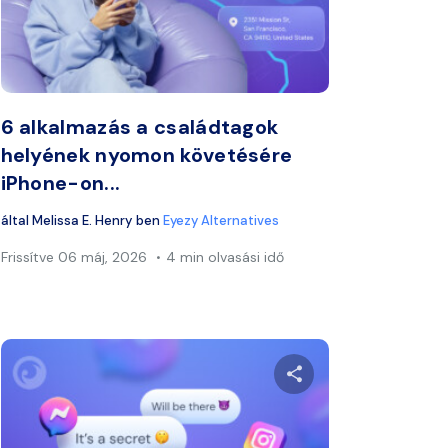
ook
Twitter
Facebook
Link másolása
Lin
6 alkalmazás a családtagok
helyének nyomon követésére
iPhone-on...
által
Melissa E. Henry
ben
Eyezy Alternatives
Frissítve
06 máj, 2026
4 min olvasási idő
zt a cikket
Ossza meg ezt a 