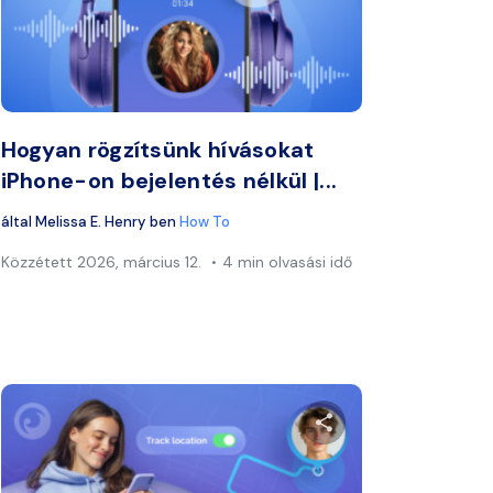
ook
Twitter
Facebook
Link másolása
Lin
Hogyan rögzítsünk hívásokat
iPhone-on bejelentés nélkül |...
által
Melissa E. Henry
ben
How To
Közzétett
2026, március 12.
4 min olvasási idő
zt a cikket
Ossza meg ezt a 