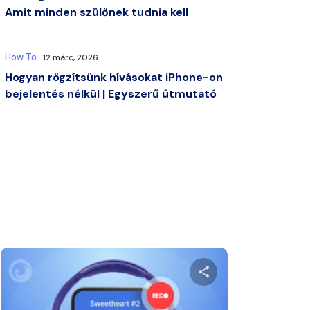
Amit minden szülőnek tudnia kell
How To
12 márc, 2026
Hogyan rögzítsünk hívásokat iPhone-on
bejelentés nélkül | Egyszerű útmutató
zt a cikket
Ossza meg ezt a 