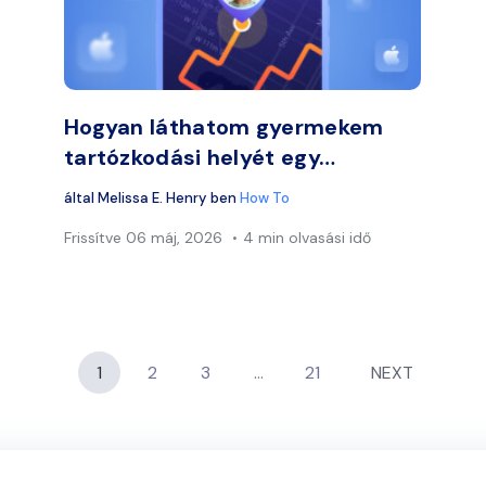
Facebook
Twitter
Faceb
Link másolása
Hogyan láthatom gyermekem
tartózkodási helyét egy…
által
Melissa E. Henry
ben
How To
Frissítve
06 máj, 2026
4 min olvasási idő
1
2
3
…
21
NEXT