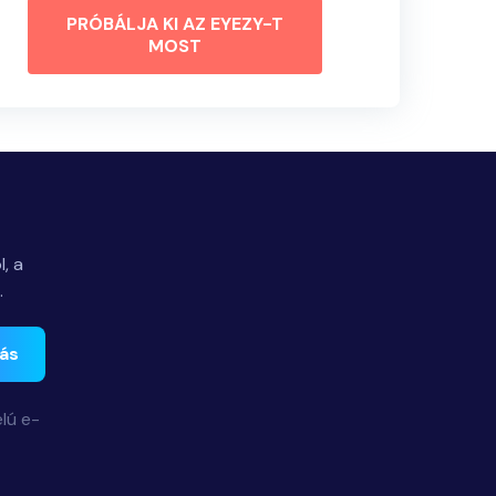
PRÓBÁLJA KI AZ EYEZY-T
MOST
, a
.
zás
lú e-