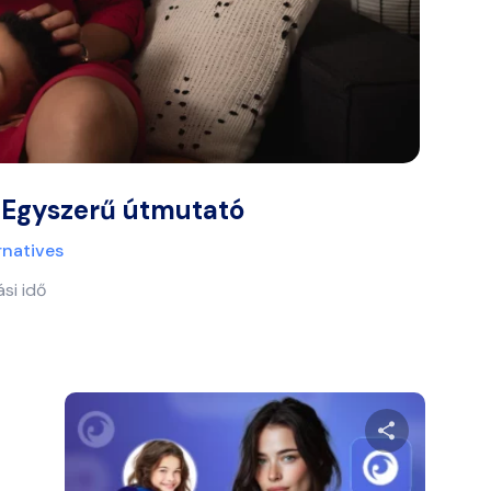
 Egyszerű útmutató
rnatives
si idő
 meg ezt a cikket
Ossza meg e