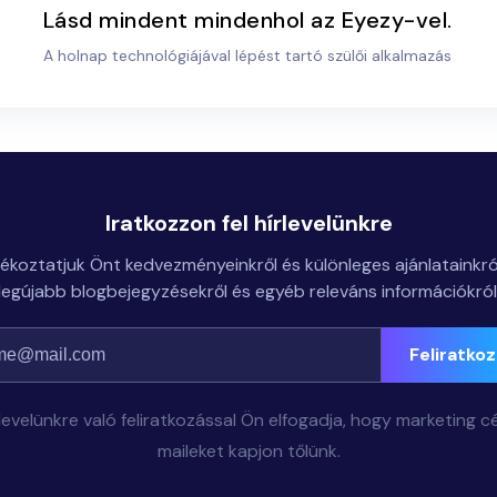
Lásd mindent mindenhol az Eyezy-vel.
A holnap technológiájával lépést tartó szülői alkalmazás
Iratkozzon fel hírlevelünkre
jékoztatjuk Önt kedvezményeinkről és különleges ajánlatainkról
legújabb blogbejegyzésekről és egyéb releváns információkról
Feliratko
rlevelünkre való feliratkozással Ön elfogadja, hogy marketing cé
maileket kapjon tőlünk.