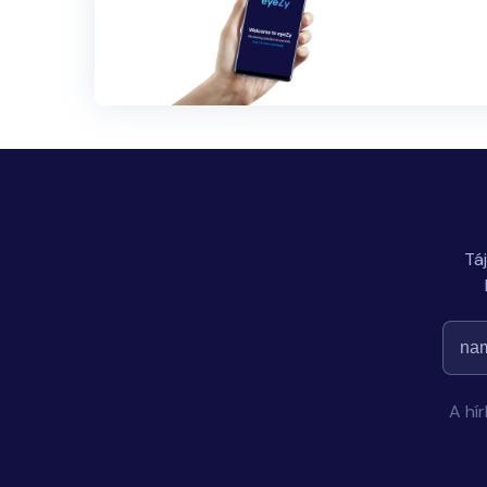
Tá
A hí