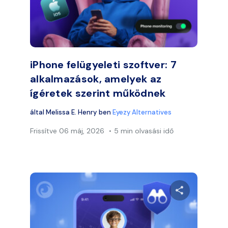
Facebook
Twitter
Faceb
Link másolása
iPhone felügyeleti szoftver: 7
alkalmazások, amelyek az
ígéretek szerint működnek
által
Melissa E. Henry
ben
Eyezy Alternatives
Frissítve
06 máj, 2026
5 min olvasási idő
 meg ezt a cikket
Ossza meg e