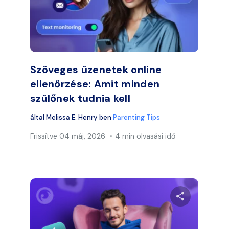
Facebook
Twitter
Faceb
Link másolása
Szöveges üzenetek online
ellenőrzése: Amit minden
szülőnek tudnia kell
által
Melissa E. Henry
ben
Parenting Tips
Frissítve
04 máj, 2026
4 min olvasási idő
 meg ezt a cikket
Ossza meg e