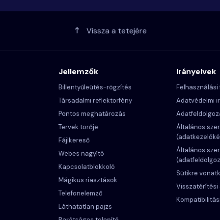
Vissza a tetejére
Jellemzők
Irányelvek
Billentyűleütés-rögzítés
Felhasználási 
Társadalmi reflektorfény
Adatvédelmi i
Pontos meghatározás
Adatfeldolgoz
Tervek törője
Általános szer
(adatkezelőké
Fájlkereső
Általános szer
Webes nagyító
(adatfeldolgo
Kapcsolatblokkoló
Sütikre vonat
Mágikus riasztások
Visszatérítési
Telefonelemző
Kompatibilitási
Láthatatlan pajzs
Barátságos telepítő