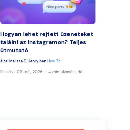
ook
Twitter
Facebook
Link másolása
Lin
Hogyan lehet rejtett üzeneteket
találni az Instagramon? Teljes
útmutató
által
Melissa E. Henry
ben
How To
Frissítve
06 máj, 2026
4 min olvasási idő