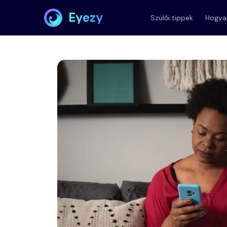
Eyezy
Szülői tippek
Hogyan