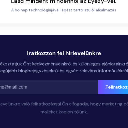
Lásd mindent mindenhol az Eyezy-vel.
A holnap technológiájával lépést tartó szülői alkalmazás
Iratkozzon fel hírlevelünkre
jékoztatjuk Önt kedvezményeinkről és különleges ajánlatainkról
legújabb blogbejegyzésekről és egyéb releváns információkról
Feliratko
rlevelünkre való feliratkozással Ön elfogadja, hogy marketing cé
maileket kapjon tőlünk.