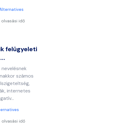
Alternatives
 olvasási idő
k felügyeleti
b…
ői nevelésnek
anakkor számos
elszigeteltség,
ák, internetes
atív...
ternatives
 olvasási idő