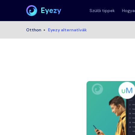
Eyezy
Szülői tippek
Hogyan
Otthon
Eyezy alternatívák