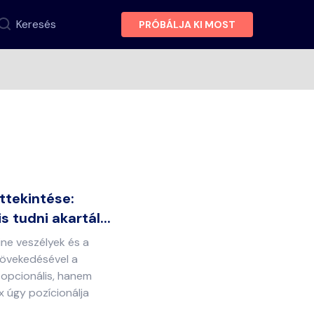
Keresés
PRÓBÁLJA KI MOST
ttekintése:
s tudni akartál...
ine veszélyek és a
növekedésével a
 opcionális, hanem
 úgy pozícionálja