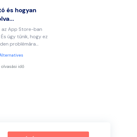
tó és hogyan
va...
t az App Store-ban
És úgy tűnik, hogy ez
den problémára...
Alternatives
 olvasási idő