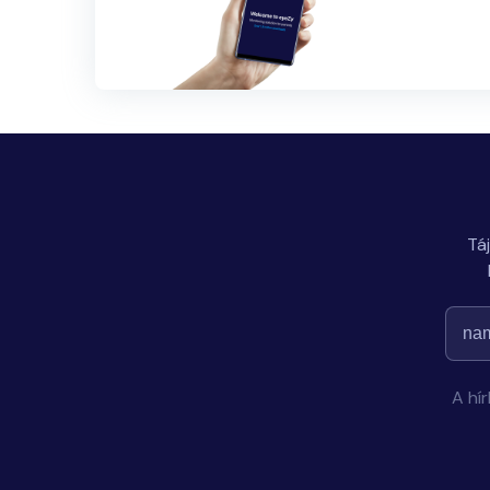
Tá
A hí