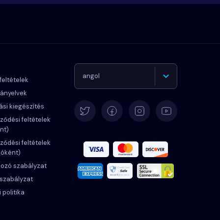
angol
feltételek
rányelvek
Német
ási kiegészítés
ződési feltételek
nt)
Español
ződési feltételek
zóként)
Francia
kozó szabályzat
 szabályzat
Olasz
 politika
Português