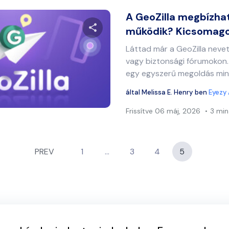
A GeoZilla megbízha
működik? Kicsomagol
Láttad már a GeoZilla neve
Ossza meg ezt a cikket
vagy biztonsági fórumokon. 
egy egyszerű megoldás min
által
Melissa E. Henry
ben
Eyezy 
Twitter
Facebook
Link másolása
Frissítve
06 máj, 2026
3 min
PREV
1
…
3
4
5