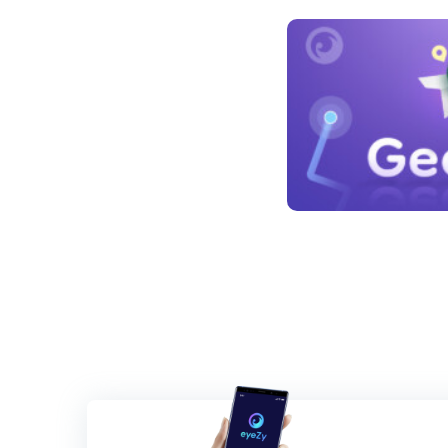
Bejegyzés
navigáció