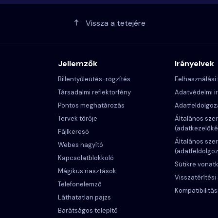
Vissza a tetejére
Jellemzők
Irányelvek
Billentyűleütés-rögzítés
Felhasználási 
Társadalmi reflektorfény
Adatvédelmi i
Pontos meghatározás
Adatfeldolgoz
Tervek törője
Általános szer
(adatkezelőké
Fájlkereső
Általános szer
Webes nagyító
(adatfeldolgo
Kapcsolatblokkoló
Sütikre vonat
Mágikus riasztások
Visszatérítési
Telefonelemző
Kompatibilitási
Láthatatlan pajzs
Barátságos telepítő