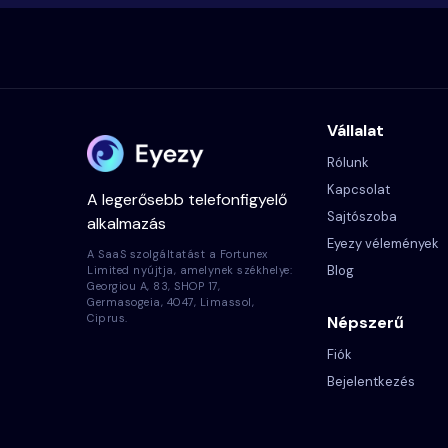
Vállalat
Rólunk
Kapcsolat
A legerősebb telefonfigyelő
Sajtószoba
alkalmazás
Eyezy vélemények
A SaaS szolgáltatást a Fortunex
Blog
Limited nyújtja, amelynek székhelye:
Georgiou A, 83, SHOP 17,
Germasogeia, 4047, Limassol,
Ciprus.
Népszerű
Fiók
Bejelentkezés