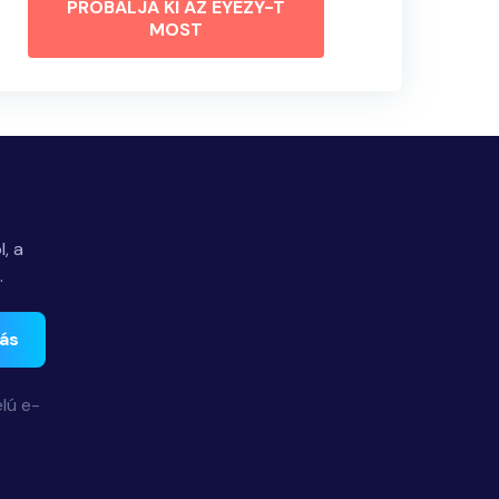
PRÓBÁLJA KI AZ EYEZY-T
MOST
, a
.
zás
lú e-