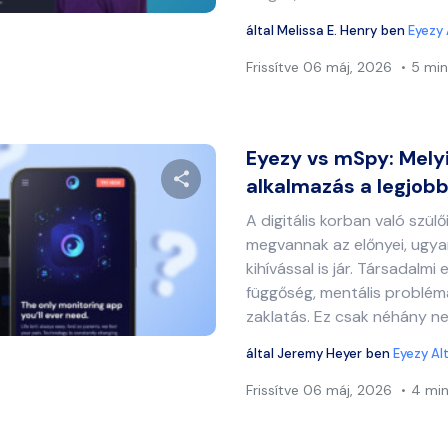
által
Melissa E. Henry
ben
Eyezy 
Frissítve
06 máj, 2026
5 min
Eyezy vs mSpy: Melyi
alkalmazás a legjob
A digitális korban való szül
Ossza meg ezt a cikket
megvannak az előnyei, ugy
kihívással is jár. Társadalmi 
függőség, mentális problém
zaklatás. Ez csak néhány neg
Twitter
Facebook
Link másolása
által
Jeremy Heyer
ben
Eyezy Al
Frissítve
06 máj, 2026
4 min