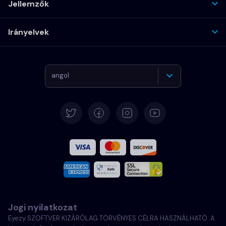
Jellemzők
Irányelvek
angol
Német
Español
Francia
Olasz
Jogi nyilatkozat
Português
Eyezy SZOFTVER KIZÁRÓLAG TÖRVÉNYES CÉLRA HASZNÁLHATÓ. A