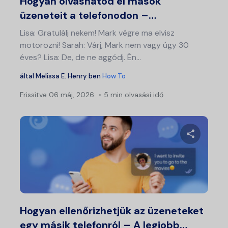
Hogyan olvashatod el mások
üzeneteit a telefonodon –…
Lisa: Gratulálj nekem! Mark végre ma elvisz
motorozni! Sarah: Várj, Mark nem vagy úgy 30
éves? Lisa: De, de ne aggódj. Én...
által
Melissa E. Henry
ben
How To
Frissítve
06 máj, 2026
5 min olvasási idő
Ossza meg
Twitter
Fa
Hogyan ellenőrizhetjük az üzeneteket
egy másik telefonról – A legjobb…