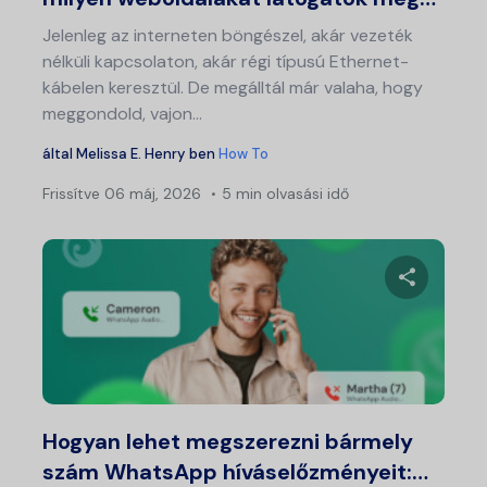
Jelenleg az interneten böngészel, akár vezeték
nélküli kapcsolaton, akár régi típusú Ethernet-
kábelen keresztül. De megálltál már valaha, hogy
meggondold, vajon...
által
Melissa E. Henry
ben
How To
Frissítve
06 máj, 2026
5 min olvasási idő
Ossza meg
Twitter
Fa
Hogyan lehet megszerezni bármely
szám WhatsApp híváselőzményeit:…