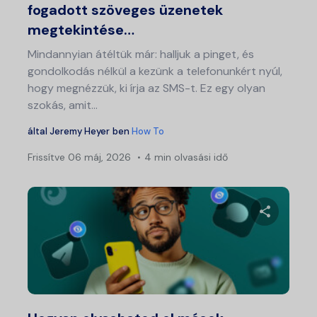
fogadott szöveges üzenetek
megtekintése…
Mindannyian átéltük már: halljuk a pinget, és
gondolkodás nélkül a kezünk a telefonunkért nyúl,
hogy megnézzük, ki írja az SMS-t. Ez egy olyan
szokás, amit...
által
Jeremy Heyer
ben
How To
Frissítve
06 máj, 2026
4 min olvasási idő
Ossza meg
Twitter
Fa