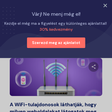
PRÓBÁLJA KI MOST
Várj! Ne menj még el!
Otthon
Hogyan kell
Kezdje el még ma a figyelést egy különleges ajánlattal!
30% kedvezmény
Hogyan kell
Szerezd meg az ajánlatot
Ossza meg
Twitter
Fa
A WiFi-tulajdonosok láthatják, hogy
milyen weboldalakat látogatok meg…