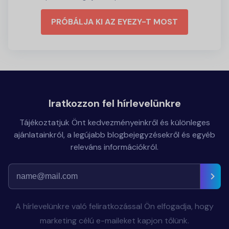
PRÓBÁLJA KI AZ EYEZY-T MOST
Iratkozzon fel hírlevelünkre
Tájékoztatjuk Önt kedvezményeinkről és különleges
ajánlatainkról, a legújabb blogbejegyzésekről és egyéb
releváns információkról.
A hírlevelünkre való feliratkozással Ön elfogadja, hogy
marketing célú e-maileket kapjon tőlünk.