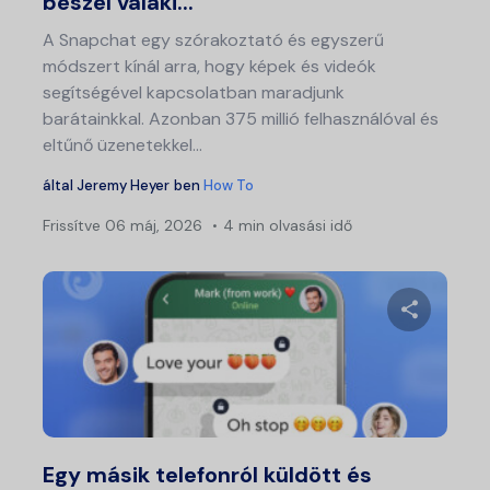
beszél valaki...
A Snapchat egy szórakoztató és egyszerű
módszert kínál arra, hogy képek és videók
segítségével kapcsolatban maradjunk
barátainkkal. Azonban 375 millió felhasználóval és
eltűnő üzenetekkel...
által
Jeremy Heyer
ben
How To
Frissítve
06 máj, 2026
4 min olvasási idő
Ossza meg
Twitter
Fa
Egy másik telefonról küldött és