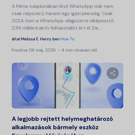
A Meta tulajdonában lévő WhatsApp már nem
csak népszerű, hanem egy igazi jelenség. Csak
2024-ben a WhatsApp világszerte elképesztő
2,95 milliárd aktív felhasználót ért el. De...
által
Melissa E. Henry
ben
How To
Frissítve
06 máj, 2026
4 min olvasási idő
Ossza meg
Twitter
Fa
A legjobb rejtett helymeghatározó
alkalmazások bármely eszköz