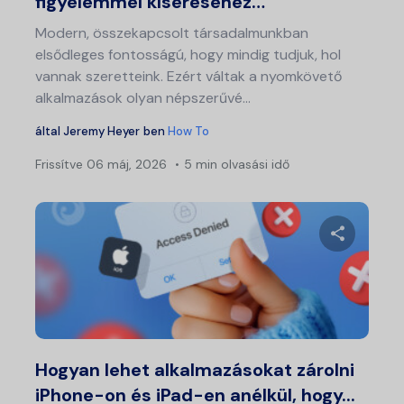
figyelemmel kíséréséhez…
Modern, összekapcsolt társadalmunkban
elsődleges fontosságú, hogy mindig tudjuk, hol
vannak szeretteink. Ezért váltak a nyomkövető
alkalmazások olyan népszerűvé...
által
Jeremy Heyer
ben
How To
Frissítve
06 máj, 2026
5 min olvasási idő
Ossza meg
Twitter
Fa
Hogyan lehet alkalmazásokat zárolni
iPhone-on és iPad-en anélkül, hogy...