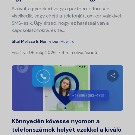
Szóval, a gyereked vagy a partnered furcsán
viselkedik, vagy elrejti a telefonját, amikor valakivel
SMS-ezik. Úgy érzed, hogy ez hatással van a
kapcsolatotokra, és te...
által
Melissa E. Henry
ben
How To
Frissítve
06 máj, 2026
4 min olvasási idő
Bej
nav
Ossza meg
Twitter
Fa
Könnyedén kövesse nyomon a
telefonszámok helyét ezekkel a kiváló