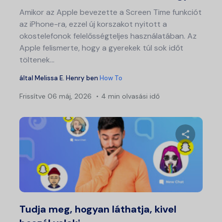
Amikor az Apple bevezette a Screen Time funkciót
az iPhone-ra, ezzel új korszakot nyitott a
okostelefonok felelősségteljes használatában. Az
Apple felismerte, hogy a gyerekek túl sok időt
töltenek...
által
Melissa E. Henry
ben
How To
Frissítve
06 máj, 2026
4 min olvasási idő
Ossza meg
Twitter
Fa
Tudja meg, hogyan láthatja, kivel