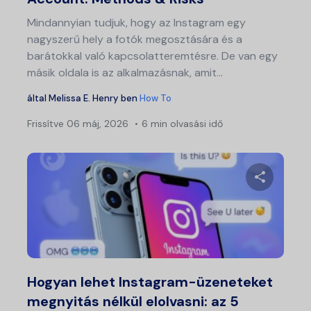
Mindannyian tudjuk, hogy az Instagram egy
nagyszerű hely a fotók megosztására és a
barátokkal való kapcsolatteremtésre. De van egy
másik oldala is az alkalmazásnak, amit...
által
Melissa E. Henry
ben
How To
Frissítve
06 máj, 2026
6 min olvasási idő
Ossza meg
Twitter
Fa
Hogyan lehet Instagram-üzeneteket
megnyitás nélkül elolvasni: az 5