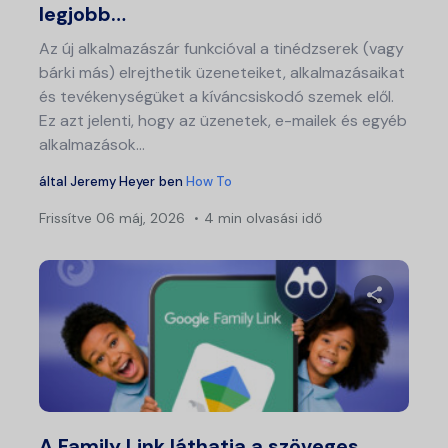
legjobb…
Az új alkalmazászár funkcióval a tinédzserek (vagy
bárki más) elrejthetik üzeneteiket, alkalmazásaikat
és tevékenységüket a kíváncsiskodó szemek elől.
Ez azt jelenti, hogy az üzenetek, e-mailek és egyéb
alkalmazások...
által
Jeremy Heyer
ben
How To
Frissítve
06 máj, 2026
4 min olvasási idő
Ossza meg
Twitter
Fa
A Family Link láthatja a szöveges