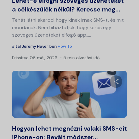
Lehet-e elfogni szöveges üzeneteket
a célkészülék nélkül? Keresse meg…
Tehát látni akarod, hogy kinek írnak SMS-t, és mit
mondanak. Nem hibáztatjuk, hogy keres egy
szöveges üzeneteket elfogó app.....
által
Jeremy Heyer
ben
How To
Frissítve
06 máj, 2026
5 min olvasási idő
Ossza meg
Twitter
Fa
Hogyan lehet megnézni valaki SMS-eit
iPhone-on: Bevált módszer…