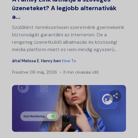
üzeneteket? A legjobb alternatívák
a…
Szülőként természetesen szeretnénk gyermekeink
biztonságát garantálni az interneten. De a
rengeteg üzenetküldő alkalmazás és közösségi
média platform miatt ez nem mindig egyszerű...
által
Melissa E. Henry
ben
How To
Frissítve
06 máj, 2026
3 min olvasási idő
Ossza meg
Twitter
Fa