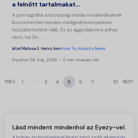
a felnőtt tartalmakat…
A pornográfia a közösségi média növekedésének
köszönhetően minden eddiginél könnyebben
hozzáférhetővé válik. És ez aggodalomra adhat
okot, ha Ön...
által
Melissa E. Henry
ben
How To
,
Industry News
Frissítve
06 máj, 2026
5 min olvasási idő
1
…
3
4
5
6
7
…
10
PREV
NEXT
Lásd mindent mindenhol az Eyezy-vel.
A holnap technológiájával lépést tartó szülői alkalmazás