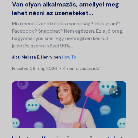
Van olyan alkalmazás, amellyel meg
lehet nézni az üzeneteket…
Mi a menő üzenetküldés manapság? Instagram?
Facebook? Snapchat? Nem egészen. Ez a jó öreg,
hagyományos sms. Egy nemrégiben készült
jelentés szerint közel 99%...
által
Melissa E. Henry
ben
How To
Frissítve
06 máj, 2026
4 min olvasási idő
Ossza meg
Twitter
Fa