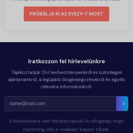
PRÓBÁLJA KI AZ EYEZY-T MOST
Iratkozzon fel hírlevelünkre
Tájékoztatjuk Önt kedvezményeinkről és különleges
ajánlatainkról, a legújabb blogbejegyzésekről és egyéb
releváns információkról.
A hírlevelünkre való feliratkozással Ön elfogadja, hogy
marketing célú e-maileket kapjon tőlünk.