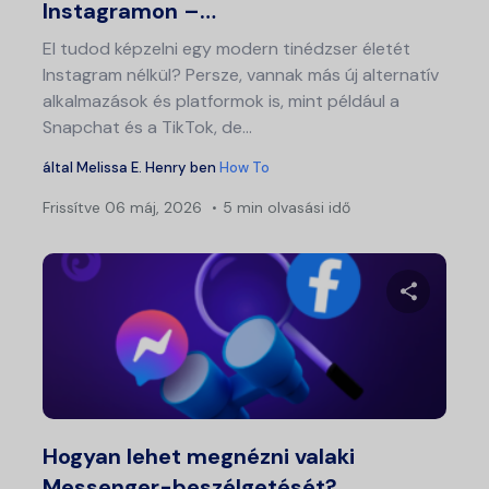
Instagramon –…
El tudod képzelni egy modern tinédzser életét
Instagram nélkül? Persze, vannak más új alternatív
alkalmazások és platformok is, mint például a
Snapchat és a TikTok, de...
által
Melissa E. Henry
ben
How To
Frissítve
06 máj, 2026
5 min olvasási idő
Ossza meg
Twitter
Fa
Hogyan lehet megnézni valaki
Messenger-beszélgetését?