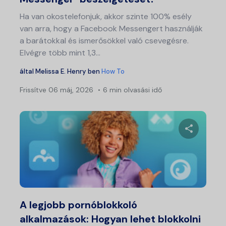
Ha van okostelefonjuk, akkor szinte 100% esély
van arra, hogy a Facebook Messengert használják
a barátokkal és ismerősökkel való csevegésre.
Elvégre több mint 1,3...
által
Melissa E. Henry
ben
How To
Frissítve
06 máj, 2026
6 min olvasási idő
Bej
nav
Ossza meg
Twitter
Fa
A legjobb pornóblokkoló
alkalmazások: Hogyan lehet blokkolni