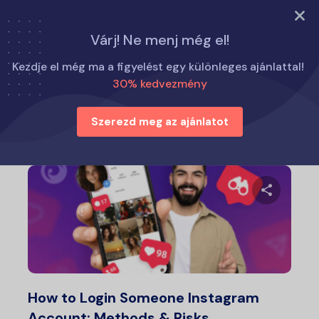
PRÓBÁLJA KI MOST
Várj! Ne menj még el!
Otthon
Hogyan kell
Kezdje el még ma a figyelést egy különleges ajánlattal!
30% kedvezmény
Hogyan kell
Szerezd meg az ajánlatot
Ossza meg
Twitter
Fa
How to Login Someone Instagram
Account: Methods & Risks