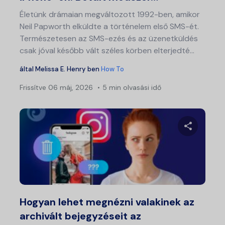
Életünk drámaian megváltozott 1992-ben, amikor
Neil Papworth elküldte a történelem első SMS-ét.
Természetesen az SMS-ezés és az üzenetküldés
csak jóval később vált széles körben elterjedté...
által
Melissa E. Henry
ben
How To
Frissítve
06 máj, 2026
5 min olvasási idő
Ossza meg
Twitter
Fa
Hogyan lehet megnézni valakinek az
archivált bejegyzéseit az