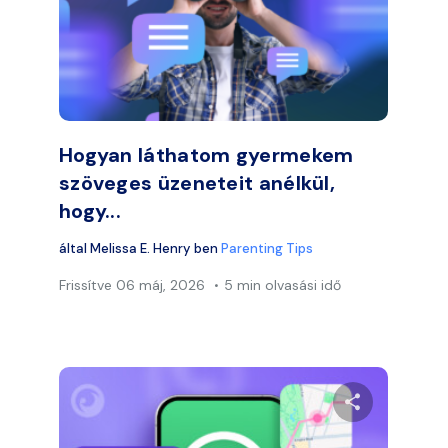
 meg ezt a cikket
Ossza meg e
Facebook
Twitter
Faceb
Link másolása
Hogyan láthatom gyermekem
szöveges üzeneteit anélkül,
hogy...
által
Melissa E. Henry
ben
Parenting Tips
Frissítve
06 máj, 2026
5 min olvasási idő