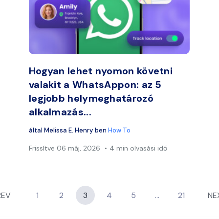
 meg ezt a cikket
Ossza meg e
Facebook
Twitter
Faceb
Link másolása
Hogyan lehet nyomon követni
valakit a WhatsAppon: az 5
legjobb helymeghatározó
alkalmazás...
által
Melissa E. Henry
ben
How To
Frissítve
06 máj, 2026
4 min olvasási idő
REV
1
2
3
4
5
…
21
NE