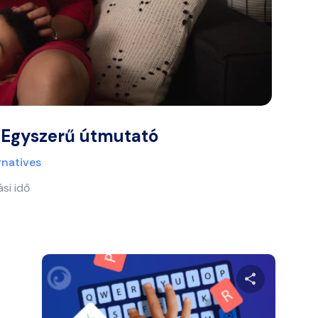
 Egyszerű útmutató
rnatives
si idő
 meg ezt a cikket
Ossza meg e