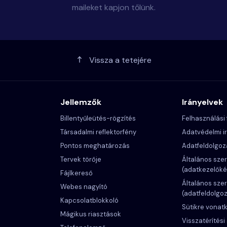
maileket kapjon tőlünk.
Vissza a tetejére
Jellemzők
Irányelvek
Billentyűleütés-rögzítés
Felhasználási 
Társadalmi reflektorfény
Adatvédelmi i
Pontos meghatározás
Adatfeldolgoz
Tervek törője
Általános szer
(adatkezelőké
Fájlkereső
Általános szer
Webes nagyító
(adatfeldolgo
Kapcsolatblokkoló
Sütikre vonat
Mágikus riasztások
Visszatérítési