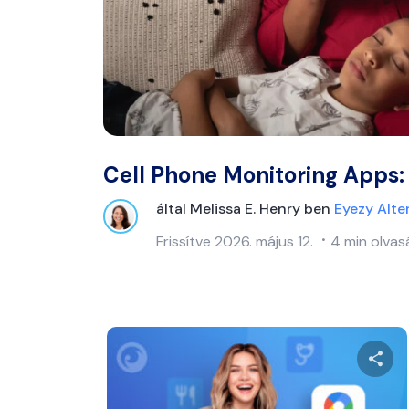
Cell Phone Monitoring Apps:
által
Melissa E. Henry
ben
Eyezy Alte
Frissítve
2026. május 12.
4 min olvasá
Ossza