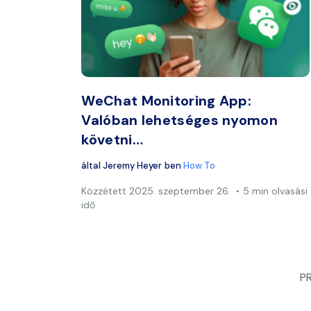
Ossza
Twitter
WeChat Monitoring App:
Valóban lehetséges nyomon
követni…
által
Jeremy Heyer
ben
How To
Közzétett
2025. szeptember 26.
5 min olvasási
idő
P