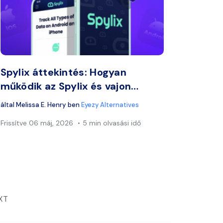
zt a cikket
Ossza meg ezt a 
ook
Twitter
Facebook
Link másolása
Lin
Spylix áttekintés: Hogyan
működik az Spylix és vajon…
által
Melissa E. Henry
ben
Eyezy Alternatives
Frissítve
06 máj, 2026
5 min olvasási idő
XT