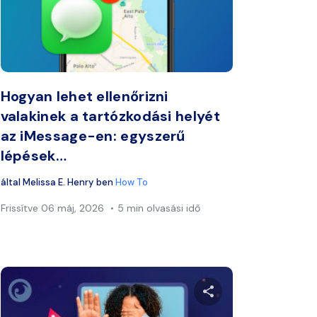
ook
Twitter
Facebook
Link másolása
Lin
Hogyan lehet ellenőrizni
valakinek a tartózkodási helyét
az iMessage-en: egyszerű
lépések…
által
Melissa E. Henry
ben
How To
Frissítve
06 máj, 2026
5 min olvasási idő