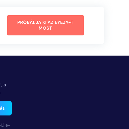
PRÓBÁLJA KI AZ EYEZY-T
MOST
, a
.
zás
lú e-