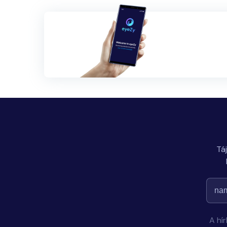
Tá
A hí