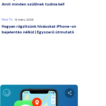
Amit minden szülőnek tudnia kell
How To
12 márc, 2026
Hogyan rögzítsünk hívásokat iPhone-on
bejelentés nélkül | Egyszerű útmutató
zt a cikket
Ossza meg ezt a 