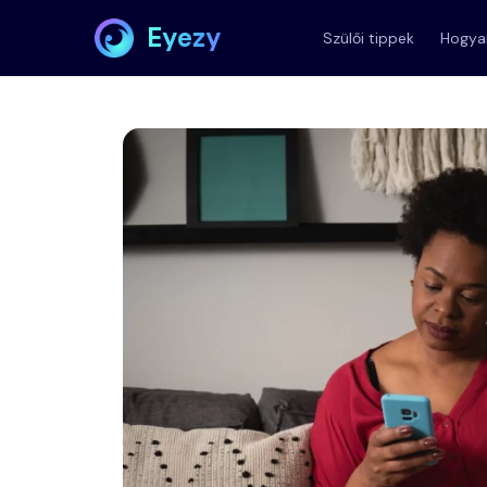
Eyezy
Szülői tippek
Hogyan