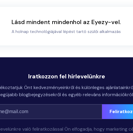
Lásd mindent mindenhol az Eyezy-vel.
A holnap technológiájával lépést tartó szülői alkalmazás
Iratkozzon fel hírlevelünkre
jékoztatjuk Önt kedvezményeinkről és különleges ajánlatainkról
legújabb blogbejegyzésekről és egyéb releváns információkról
Feliratko
rlevelünkre való feliratkozással Ön elfogadja, hogy marketing cé