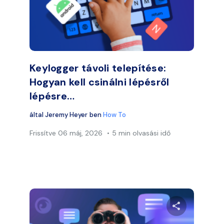
Facebook
Twitter
Faceb
Link másolása
Keylogger távoli telepítése:
Hogyan kell csinálni lépésről
lépésre…
által
Jeremy Heyer
ben
How To
Frissítve
06 máj, 2026
5 min olvasási idő