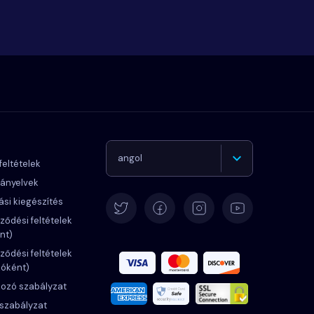
angol
feltételek
rányelvek
Német
ási kiegészítés
ződési feltételek
nt)
Español
ződési feltételek
zóként)
Francia
kozó szabályzat
 szabályzat