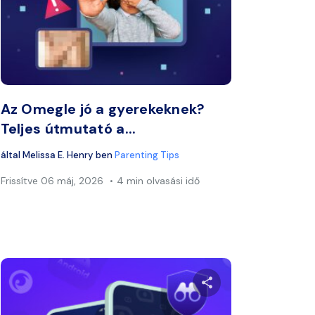
zt a cikket
Ossza meg ezt a 
ook
Twitter
Facebook
Link másolása
Lin
Az Omegle jó a gyerekeknek?
Teljes útmutató a...
által
Melissa E. Henry
ben
Parenting Tips
Frissítve
06 máj, 2026
4 min olvasási idő