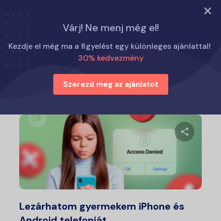
PRÓBÁLJA KI MOST
Várj! Ne menj még el!
Otthon
Szülői tippek
Kezdje el még ma a figyelést egy különleges ajánlattal!
30% kedvezmény
Szülői tippek
Szerezd meg az ajánlatot
Ossza meg
Twitter
Fa
Lezárhatom gyermekem iPhone és
Android telefonját…