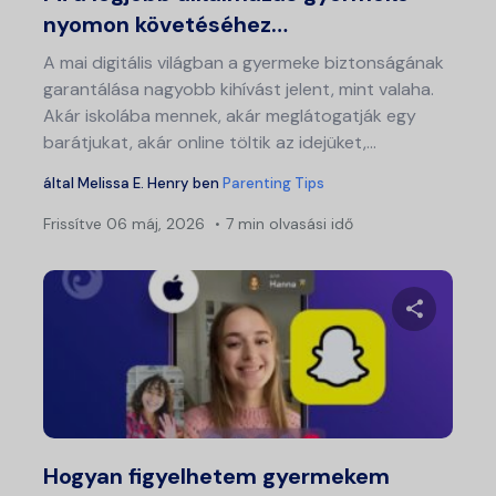
nyomon követéséhez…
A mai digitális világban a gyermeke biztonságának
garantálása nagyobb kihívást jelent, mint valaha.
Akár iskolába mennek, akár meglátogatják egy
barátjukat, akár online töltik az idejüket,...
által
Melissa E. Henry
ben
Parenting Tips
Frissítve
06 máj, 2026
7 min olvasási idő
Ossza meg
Twitter
Fa
Hogyan figyelhetem gyermekem