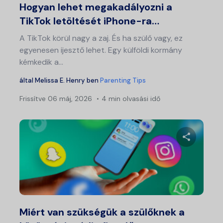
Hogyan lehet megakadályozni a
TikTok letöltését iPhone-ra…
A TikTok körül nagy a zaj. És ha szülő vagy, ez
egyenesen ijesztő lehet. Egy külföldi kormány
kémkedik a...
által
Melissa E. Henry
ben
Parenting Tips
Frissítve
06 máj, 2026
4 min olvasási idő
Ossza meg
Twitter
Fa
Miért van szükségük a szülőknek a