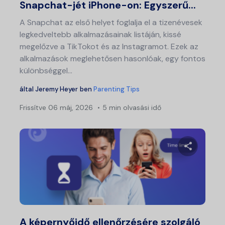
Snapchat-jét iPhone-on: Egyszerű...
A Snapchat az első helyet foglalja el a tizenévesek
legkedveltebb alkalmazásainak listáján, kissé
megelőzve a TikTokot és az Instagramot. Ezek az
alkalmazások meglehetősen hasonlóak, egy fontos
különbséggel...
által
Jeremy Heyer
ben
Parenting Tips
Frissítve
06 máj, 2026
5 min olvasási idő
Ossza meg
Twitter
Fa
A képernyőidő ellenőrzésére szolgáló