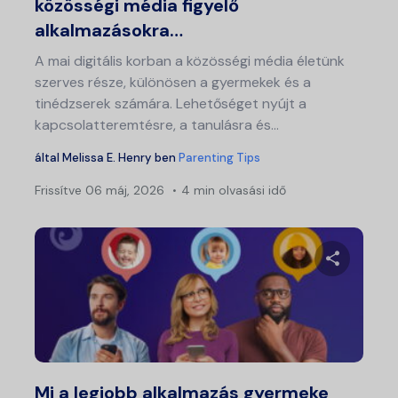
közösségi média figyelő
alkalmazásokra…
A mai digitális korban a közösségi média életünk
szerves része, különösen a gyermekek és a
tinédzserek számára. Lehetőséget nyújt a
kapcsolatteremtésre, a tanulásra és...
által
Melissa E. Henry
ben
Parenting Tips
Frissítve
06 máj, 2026
4 min olvasási idő
Ossza meg
Twitter
Fa
Mi a legjobb alkalmazás gyermeke