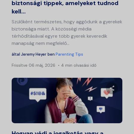
biztonsági tippek, amelyeket tudnod
kell...
Szülőként természetes, hogy aggódunk a gyerekek
biztonsága miatt. A közösségi média
térhódításával egyre több gyerek keveredik
manapság nem megfelelő...
által
Jeremy Heyer
ben
Parenting Tips
Frissítve
06 máj, 2026
4 min olvasási idő
Ossza meg
Twitter
Fa
Hogyan védi a jogalkotás vagy a