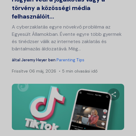
törvény a közösségi média
felhasználóit…
A cyberzaklatás egyre növekvő probléma az
Egyesült Államokban. Évente egyre több gyermek
és tinédzser válik az internetes zaklatás és
bántalmazás áldozatává. Még…
által
Jeremy Heyer
ben
Parenting Tips
Frissítve
06 máj, 2026
5 min olvasási idő
Ossza meg
Twitter
Fa