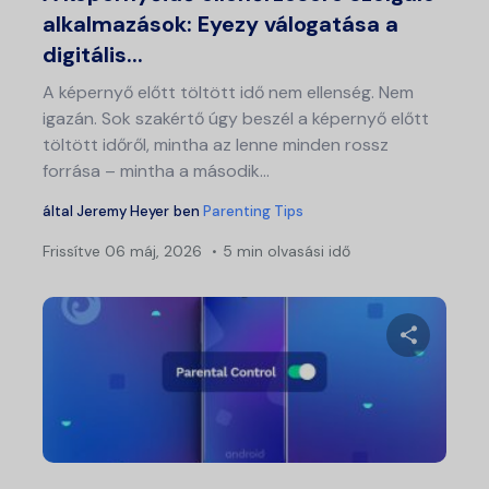
alkalmazások: Eyezy válogatása a
digitális...
A képernyő előtt töltött idő nem ellenség. Nem
igazán. Sok szakértő úgy beszél a képernyő előtt
töltött időről, mintha az lenne minden rossz
forrása – mintha a második...
által
Jeremy Heyer
ben
Parenting Tips
Frissítve
06 máj, 2026
5 min olvasási idő
Bej
nav
Ossza meg
Twitter
Fa