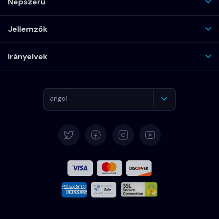
Népszerű
Jellemzők
Irányelvek
angol
Német
Español
Francia
Olasz