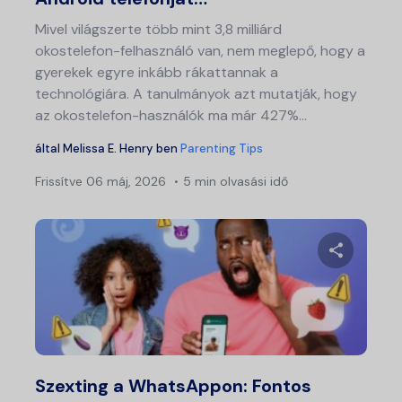
Mivel világszerte több mint 3,8 milliárd
okostelefon-felhasználó van, nem meglepő, hogy a
gyerekek egyre inkább rákattannak a
technológiára. A tanulmányok azt mutatják, hogy
az okostelefon-használók ma már 427%...
által
Melissa E. Henry
ben
Parenting Tips
Frissítve
06 máj, 2026
5 min olvasási idő
Ossza meg
Twitter
Fa
Szexting a WhatsAppon: Fontos