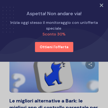
PROVA ORA
Aspetta! Non andare via!
Home
Alternative a Eyezy
Inizia oggi stesso il monitoraggio con un'offerta
speciale
Sconto 30%
Alternative a Eyezy
Ottieni l'offerta
Condividi 
Twitter
F
Le migliori alternative a Bark: le
migliori app di controllo parentale per