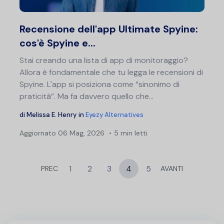
Twitter
F
Recensione dell'app Ultimate Spyine:
cos'è Spyine e...
Stai creando una lista di app di monitoraggio?
Allora è fondamentale che tu legga le recensioni di
Spyine. L'app si posiziona come “sinonimo di
praticità”. Ma fa davvero quello che...
di
Melissa E. Henry
in
Eyezy Alternatives
Aggiornato
06 Mag, 2026
5 min letti
1
2
3
4
5
PREC
AVANTI