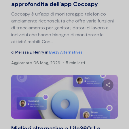
approfondita dell'app Cocospy
Cocospy è un'app di monitoraggio telefonico
ampiamente riconosciuta che offre varie funzioni
di tracciamento per genitori, datori di lavoro e
individui che hanno bisogno di monitorare le
attività mobili. Con...
di
Melissa E. Henry
in
Eyezy Alternatives
Aggiornato
06 Mag, 2026
5 min letti
Condividi 
Twitter
F
Migliori alternative a Life360: Le