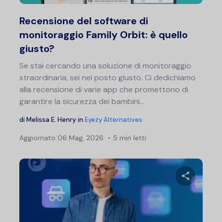
Twitter
F
Recensione del software di
monitoraggio Family Orbit: è quello
giusto?
Se stai cercando una soluzione di monitoraggio
straordinaria, sei nel posto giusto. Ci dedichiamo
alla recensione di varie app che promettono di
garantire la sicurezza dei bambini...
di
Melissa E. Henry
in
Eyezy Alternatives
Aggiornato
06 Mag, 2026
5 min letti
Nav
art
Condividi 