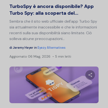
Twitter
F
TurboSpy è ancora disponibile? App
Turbo Spy: alla scoperta del...
Sembra che il sito web ufficiale dell'app Turbo Spy
sia attualmente inaccessibile e che le informazioni
recenti sulla sua disponibilità siano limitate. Ciò
solleva alcune preoccupazioni...
di
Jeremy Heyer
in
Eyezy Alternatives
Aggiornato
06 Mag, 2026
5 min letti
Condividi 
Twitter
F