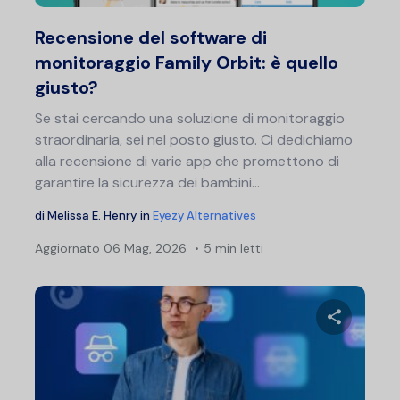
Twitter
F
Recensione del software di
monitoraggio Family Orbit: è quello
giusto?
Se stai cercando una soluzione di monitoraggio
straordinaria, sei nel posto giusto. Ci dedichiamo
alla recensione di varie app che promettono di
garantire la sicurezza dei bambini...
di
Melissa E. Henry
in
Eyezy Alternatives
Aggiornato
06 Mag, 2026
5 min letti
Nav
art
Condividi 