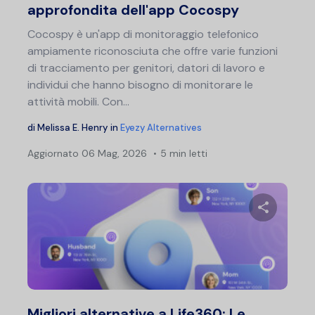
approfondita dell'app Cocospy
Cocospy è un'app di monitoraggio telefonico
ampiamente riconosciuta che offre varie funzioni
di tracciamento per genitori, datori di lavoro e
individui che hanno bisogno di monitorare le
attività mobili. Con...
di
Melissa E. Henry
in
Eyezy Alternatives
Aggiornato
06 Mag, 2026
5 min letti
Condividi 
Twitter
F
Migliori alternative a Life360: Le