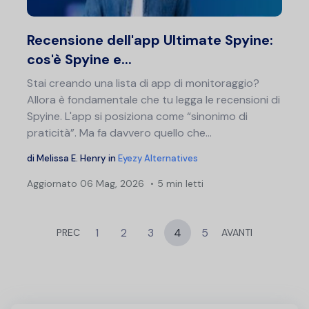
Twitter
F
Recensione dell'app Ultimate Spyine:
cos'è Spyine e...
Stai creando una lista di app di monitoraggio?
Allora è fondamentale che tu legga le recensioni di
Spyine. L'app si posiziona come “sinonimo di
praticità”. Ma fa davvero quello che...
di
Melissa E. Henry
in
Eyezy Alternatives
Aggiornato
06 Mag, 2026
5 min letti
1
2
3
4
5
PREC
AVANTI