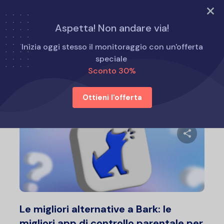
PROVA ORA
Aspetta! Non andare via!
Home
Alternative a Eyezy
Inizia oggi stesso il monitoraggio con un'offerta
speciale
Sconto 30%
Alternative a Eyezy
Ottieni l'offerta
Condividi 
Twitter
F
Le migliori alternative a Bark: le
migliori app di controllo parentale per