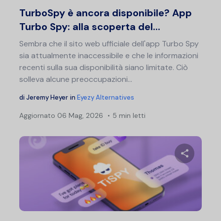
Twitter
F
TurboSpy è ancora disponibile? App
Turbo Spy: alla scoperta del...
Sembra che il sito web ufficiale dell'app Turbo Spy
sia attualmente inaccessibile e che le informazioni
recenti sulla sua disponibilità siano limitate. Ciò
solleva alcune preoccupazioni...
di
Jeremy Heyer
in
Eyezy Alternatives
Aggiornato
06 Mag, 2026
5 min letti
Condividi 
Twitter
F