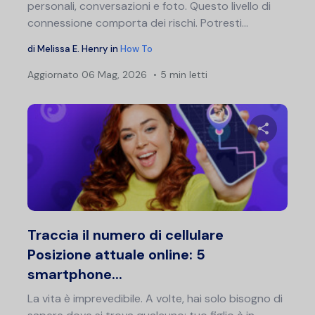
personali, conversazioni e foto. Questo livello di
connessione comporta dei rischi. Potresti...
di
Melissa E. Henry
in
How To
Aggiornato
06 Mag, 2026
5 min letti
Nav
art
Condividi 
Twitter
F
Traccia il numero di cellulare
Posizione attuale online: 5
smartphone...
La vita è imprevedibile. A volte, hai solo bisogno di