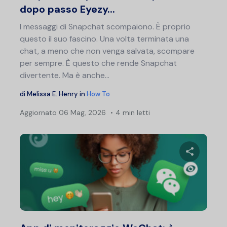
dopo passo Eyezy...
I messaggi di Snapchat scompaiono. È proprio
questo il suo fascino. Una volta terminata una
chat, a meno che non venga salvata, scompare
per sempre. È questo che rende Snapchat
divertente. Ma è anche...
di
Melissa E. Henry
in
How To
Aggiornato
06 Mag, 2026
4 min letti
Condividi 
Twitter
F