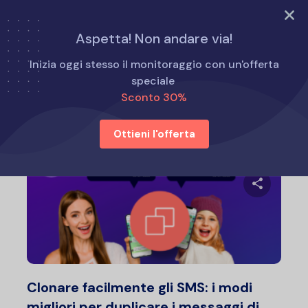
PROVA ORA
Aspetta! Non andare via!
Home
Come fare per
Inizia oggi stesso il monitoraggio con un'offerta
speciale
Sconto 30%
Come fare per
Ottieni l'offerta
Condividi 
Twitter
F
Clonare facilmente gli SMS: i modi
migliori per duplicare i messaggi di