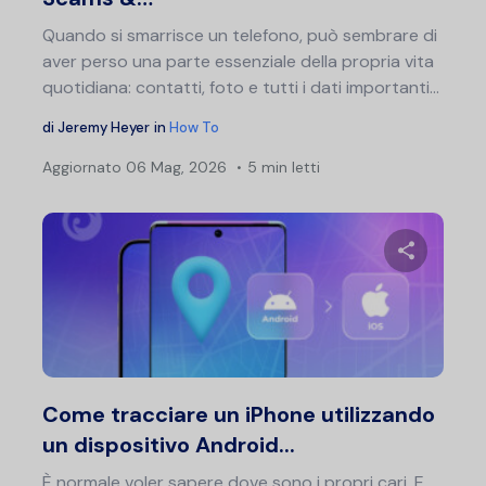
Quando si smarrisce un telefono, può sembrare di
aver perso una parte essenziale della propria vita
quotidiana: contatti, foto e tutti i dati importanti...
di
Jeremy Heyer
in
How To
Aggiornato
06 Mag, 2026
5 min letti
Condividi 
Twitter
F
Come tracciare un iPhone utilizzando
un dispositivo Android...
È normale voler sapere dove sono i propri cari. E