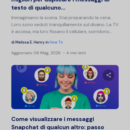
testo di qualcuno...
Immaginiamo la scena. Stai preparando la cena.
Loro sono seduti tranquillamente sul divano. La TV
è accesa, ma loro fissano il cellulare, sorridono...
di
Melissa E. Henry
in
How To
Aggiornato
06 Mag, 2026
4 min letti
Condividi 
Twitter
F
Come visualizzare i messaggi
Snapchat di qualcun altro: passo