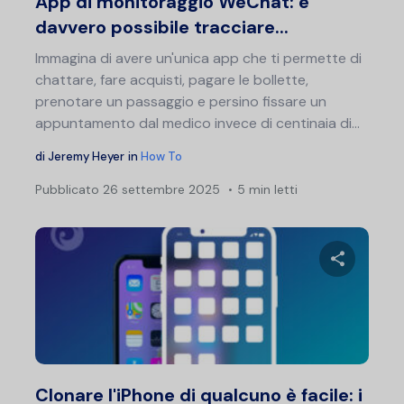
App di monitoraggio WeChat: è
davvero possibile tracciare...
Immagina di avere un'unica app che ti permette di
chattare, fare acquisti, pagare le bollette,
prenotare un passaggio e persino fissare un
appuntamento dal medico invece di centinaia di...
di
Jeremy Heyer
in
How To
Pubblicato
26 settembre 2025
5 min letti
Condividi 
Twitter
F
Clonare l'iPhone di qualcuno è facile: i