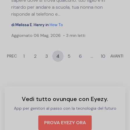
sapere dove si trova qualcuno: tuo figlio è in
ritardo per andare a scuola, tua nonna non
risponde al telefono e...
di
Melissa E. Henry
in
How To
Aggiornato
06 Mag, 2026
3 min letti
1
2
3
4
5
6
…
10
PREC
AVANTI
Vedi tutto ovunque con Eyezy.
App per genitori al passo con la tecnologia del futuro
PROVA EYEZY ORA