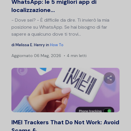
WhatsApp: le 5 migliori app di
localizzazione...
- Dove sei? - È difficile da dire. Ti invierò la mia
posizione su WhatsApp. Se hai bisogno di far
sapere a qualcuno dove ti trovi...
di
Melissa E. Henry
in
How To
Aggiornato
06 Mag, 2026
4 min letti
Condividi 
Twitter
F
IMEI Trackers That Do Not Work: Avoid
Scams &…