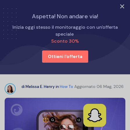
PROVA ORA
Aspetta! Non andare via!
Home
Come fare per
Inizia oggi stesso il monitoraggio con un'offerta
Snapchat Location Finder: come tracciare le posizioni
speciale
senza sforzo
Sconto 30%
Ottieni l'offerta
Snapchat Location Finder: come
tracciare le posizioni senza sforzo
Aggiornato
06 Mag, 2026
di
Melissa E. Henry
in
How To