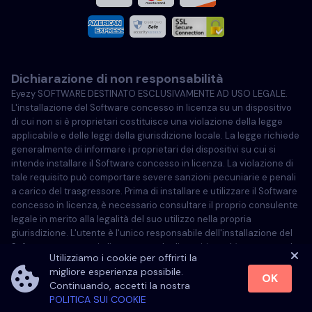
Francese
Italiano
Dichiarazione di non responsabilità
Portoghese
Eyezy SOFTWARE DESTINATO ESCLUSIVAMENTE AD USO LEGALE.
L'installazione del Software concesso in licenza su un dispositivo
Türkçe
di cui non si è proprietari costituisce una violazione della legge
applicabile e delle leggi della giurisdizione locale. La legge richiede
generalmente di informare i proprietari dei dispositivi su cui si
Polski
intende installare il Software concesso in licenza. La violazione di
tale requisito può comportare severe sanzioni pecuniarie e penali
a carico del trasgressore. Prima di installare e utilizzare il Software
concesso in licenza, è necessario consultare il proprio consulente
legale in merito alla legalità del suo utilizzo nella propria
giurisdizione. L'utente è l'unico responsabile dell'installazione del
Software concesso in licenza su tale dispositivo ed è consapevole
Utilizziamo i cookie per offrirti la
che Eyezy non può essere ritenuta responsabile.
migliore esperienza possibile.
OK
Continuando, accetti la nostra
POLITICA SUI COOKIE
©
2026
Eyezy. All rights reserved.