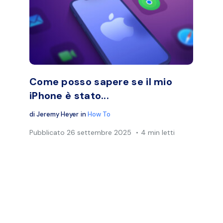
idi questo articolo
Condividi qu
Facebook
Twitter
Face
Copia link
Come posso sapere se il mio
iPhone è stato...
di
Jeremy Heyer
in
How To
Pubblicato
26 settembre 2025
4 min letti