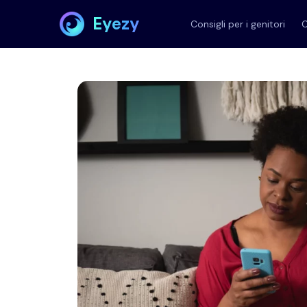
Eyezy
Consigli per i genitori
C