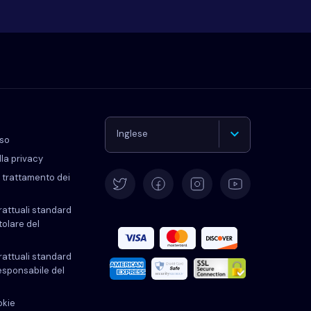
Inglese
uso
lla privacy
Tedesco
trattamento dei
rattuali standard
Español
itolare del
Francese
rattuali standard
responsabile del
Italiano
okie