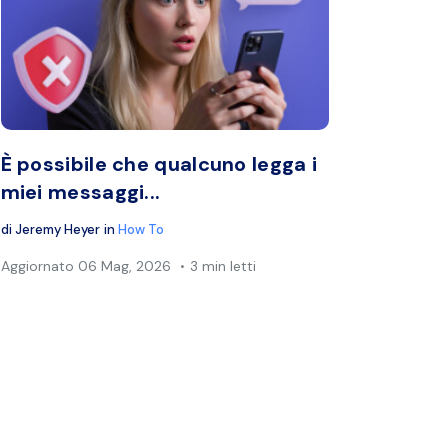
esto articolo
Condividi questo a
book
Twitter
Facebook
Copia link
C
È possibile che qualcuno legga i
miei messaggi...
di
Jeremy Heyer
in
How To
Aggiornato
06 Mag, 2026
3 min letti