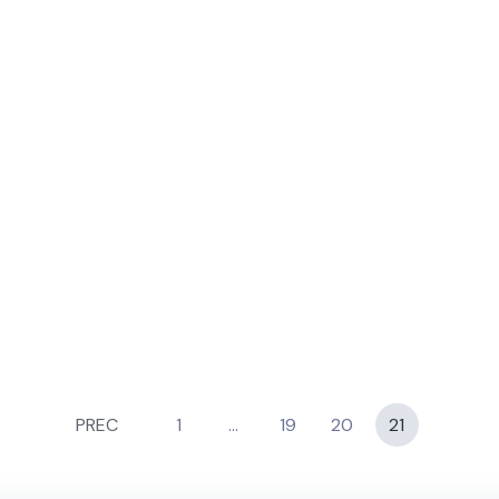
idi questo articolo
Facebook
Copia link
PREC
1
…
19
20
21