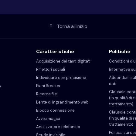
Torna all'inizio
Caratteristiche
Politiche
Acquisizione dei tasti digitati
Condizioni d'
Riflettori sociali
Informativa su
Individuare con precisione
Addendum sul 
dati
y
Piani Breaker
Clausole cont
Ricerca file
(in qualità di t
Lente di ingrandimento web
trattamento)
Blocco connessione
Clausole cont
(in qualità di 
Avvisi magici
trattamento)
Analizzatore telefonico
Politica sui co
Scudo invisibile