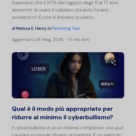
Sapevate che il 97% dei ragazzi dagli 11 ai 17 anni
ammette di usare il cellulare durante l'orario
scolastico? E non si limitano a usarlo...
di
Melissa E. Henry
in
Parenting Tips
Aggiornato
06 Mag, 2026
5 min letti
Condividi 
Twitter
F
Qual è il modo più appropriato per
ridurre al minimo il cyberbullismo?
Il cyberbullismo è un problema complesso che può
causare notevole disagio ai bambini. È un pericolo