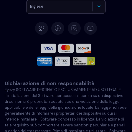
Inglese
Tedesco
Español
Francese
Italiano
Dichiarazione di non responsabilità
Portoghese
Eyezy SOFTWARE DESTINATO ESCLUSIVAMENTE AD USO LEGALE.
L'installazione del Software concesso in licenza su un dispositivo
Türkçe
di cui non si è proprietari costituisce una violazione della legge
applicabile e delle leggi della giurisdizione locale. La legge richiede
generalmente di informare i proprietari dei dispositivi su cui si
Polski
intende installare il Software concesso in licenza. La violazione di
tale requisito può comportare severe sanzioni pecuniarie e penali
a carico del trasgressore. Prima di installare e utilizzare il Software