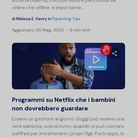
società odierna, che può essere pericolosa sia
online che offline, è importante...
di
Melissa E. Henry
in
Parenting Tips
Aggiornato
06 Mag, 2026
6 min letti
Nav
art
Condividi 
Twitter
F
Programmi su Netflix che i bambini
non dovrebbero guardare
Essere un genitore al giorno d'oggi può essere una
vera salvezza, soprattutto quando si può contare
sull'iPad per intrattenere i propri figli. Purtroppo, lo