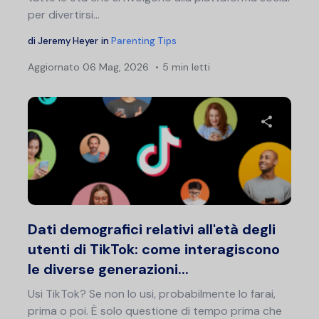
per divertirsi...
di
Jeremy Heyer
in
Parenting Tips
Aggiornato
06 Mag, 2026
5 min letti
Condividi 
Twitter
F
Dati demografici relativi all'età degli
utenti di TikTok: come interagiscono
le diverse generazioni...
Usi TikTok? Se non lo usi, probabilmente lo farai,
prima o poi. È solo questione di tempo prima che