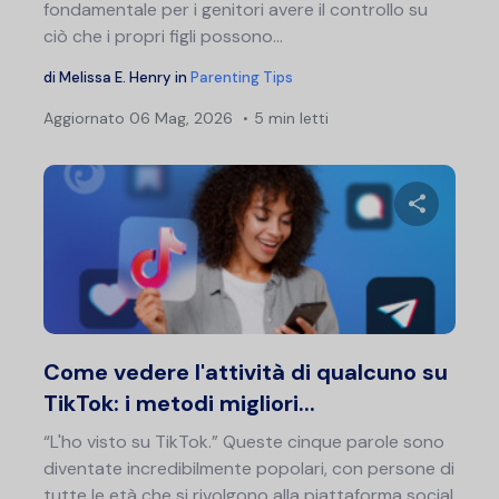
fondamentale per i genitori avere il controllo su
ciò che i propri figli possono...
di
Melissa E. Henry
in
Parenting Tips
Aggiornato
06 Mag, 2026
5 min letti
Condividi 
Twitter
F
Come vedere l'attività di qualcuno su
TikTok: i metodi migliori...
“L'ho visto su TikTok.” Queste cinque parole sono
diventate incredibilmente popolari, con persone di
tutte le età che si rivolgono alla piattaforma social