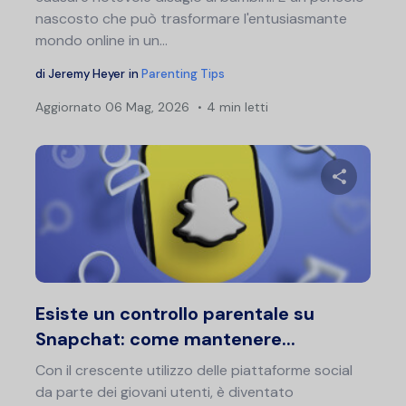
nascosto che può trasformare l'entusiasmante
mondo online in un...
di
Jeremy Heyer
in
Parenting Tips
Aggiornato
06 Mag, 2026
4 min letti
Condividi 
Twitter
F
Esiste un controllo parentale su
Snapchat: come mantenere...
Con il crescente utilizzo delle piattaforme social
da parte dei giovani utenti, è diventato