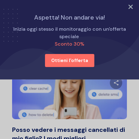
PROVA ORA
Aspetta! Non andare via!
Home
Consigli per i genitori
Inizia oggi stesso il monitoraggio con un'offerta
speciale
Sconto 30%
Consigli per i genitori
Ottieni l'offerta
Condividi 
Twitter
F
Posso vedere i messaggi cancellati di
mio figlio? I modi migliori...