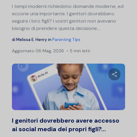
I tempi moderni richiedono domande moderne, ed
eccone una importante. I genitori dovrebbero
seguire i loro figli? I vostri genitori non avevano
bisogno di prendere questa decisione...
di
Melissa E. Henry
in
Parenting Tips
Aggiornato
06 Mag, 2026
5 min letti
Condividi 
Twitter
F
I genitori dovrebbero avere accesso
ai social media dei propri figli?…