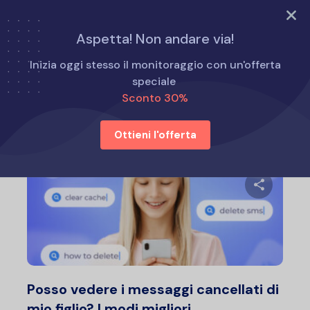
PROVA ORA
Aspetta! Non andare via!
Home
Consigli per i genitori
Inizia oggi stesso il monitoraggio con un'offerta
speciale
Sconto 30%
Consigli per i genitori
Ottieni l'offerta
Condividi 
Twitter
F
Posso vedere i messaggi cancellati di
mio figlio? I modi migliori...