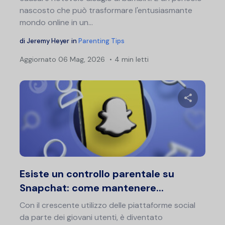
nascosto che può trasformare l'entusiasmante
mondo online in un...
di
Jeremy Heyer
in
Parenting Tips
Aggiornato
06 Mag, 2026
4 min letti
Condividi 
Twitter
F
Esiste un controllo parentale su
Snapchat: come mantenere...
Con il crescente utilizzo delle piattaforme social
da parte dei giovani utenti, è diventato