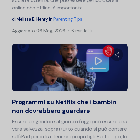
società odierna, che può essere pericolosa sia
online che offline, è importante...
di
Melissa E. Henry
in
Parenting Tips
Aggiornato
06 Mag, 2026
6 min letti
Nav
art
Condividi 
Twitter
F
Programmi su Netflix che i bambini
non dovrebbero guardare
Essere un genitore al giorno d'oggi può essere una
vera salvezza, soprattutto quando si può contare
sull'iPad per intrattenere i propri figli. Purtroppo, lo