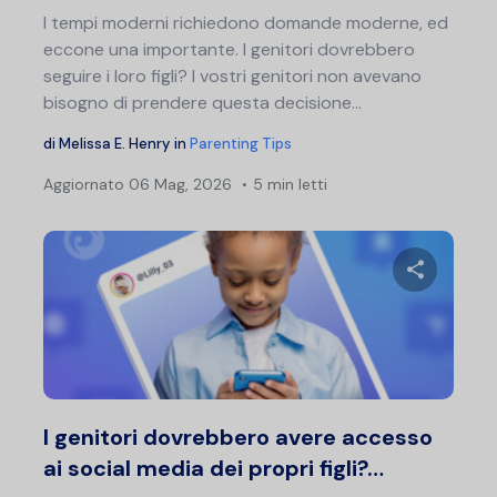
I tempi moderni richiedono domande moderne, ed
eccone una importante. I genitori dovrebbero
seguire i loro figli? I vostri genitori non avevano
bisogno di prendere questa decisione...
di
Melissa E. Henry
in
Parenting Tips
Aggiornato
06 Mag, 2026
5 min letti
Condividi 
Twitter
F
I genitori dovrebbero avere accesso
ai social media dei propri figli?…