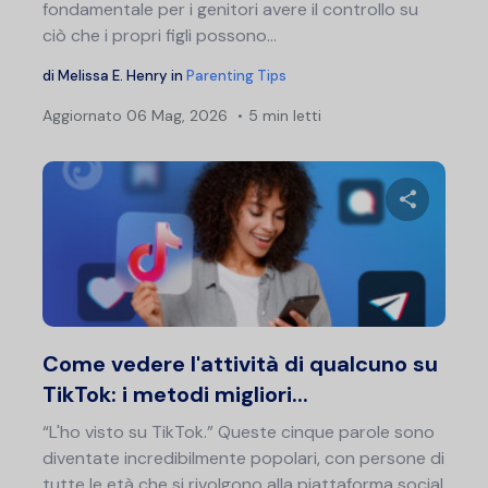
fondamentale per i genitori avere il controllo su
ciò che i propri figli possono...
di
Melissa E. Henry
in
Parenting Tips
Aggiornato
06 Mag, 2026
5 min letti
Condividi 
Twitter
F
Come vedere l'attività di qualcuno su
TikTok: i metodi migliori...
“L'ho visto su TikTok.” Queste cinque parole sono
diventate incredibilmente popolari, con persone di
tutte le età che si rivolgono alla piattaforma social