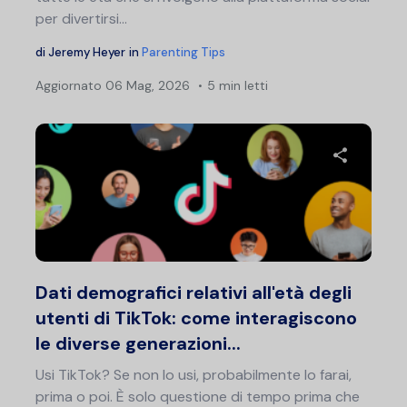
per divertirsi...
di
Jeremy Heyer
in
Parenting Tips
Aggiornato
06 Mag, 2026
5 min letti
Condividi 
Twitter
F
Dati demografici relativi all'età degli
utenti di TikTok: come interagiscono
le diverse generazioni...
Usi TikTok? Se non lo usi, probabilmente lo farai,
prima o poi. È solo questione di tempo prima che