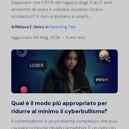
Sapevate che il 97% dei ragazzi dagli 11 ai 17 anni
ammette di usare il cellulare durante l'orario
scolastico? E non si limitano a usarlo...
di
Melissa E. Henry
in
Parenting Tips
Aggiornato
06 Mag, 2026
5 min letti
Condividi 
Twitter
F
Qual è il modo più appropriato per
ridurre al minimo il cyberbullismo?
Il cyberbullismo è un problema complesso che può
causare notevole disagio ai bambini. È un pericolo