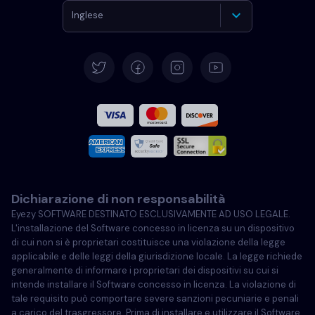
Inglese
Tedesco
Español
Francese
Italiano
Dichiarazione di non responsabilità
Portoghese
Eyezy SOFTWARE DESTINATO ESCLUSIVAMENTE AD USO LEGALE.
L'installazione del Software concesso in licenza su un dispositivo
Türkçe
di cui non si è proprietari costituisce una violazione della legge
applicabile e delle leggi della giurisdizione locale. La legge richiede
generalmente di informare i proprietari dei dispositivi su cui si
Polski
intende installare il Software concesso in licenza. La violazione di
tale requisito può comportare severe sanzioni pecuniarie e penali
a carico del trasgressore. Prima di installare e utilizzare il Software