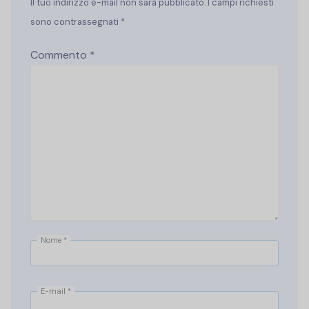
Il tuo indirizzo e-mail non sarà pubblicato. I campi richiesti
sono contrassegnati *
Commento
*
Nome
*
E-mail
*