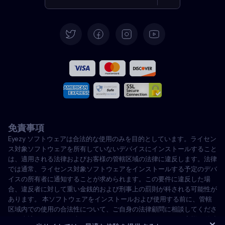
ドイツ語
スペイン語
フランス語
イタリア語
免責事項
ポルトガル語
Eyezy ソフトウェアは合法的な使用のみを目的としています。ライセン
ス対象ソフトウェアを所有していないデバイスにインストールすること
トルコ語
は、適用される法律およびお客様の管轄区域の法律に違反します。法律
では通常、ライセンス対象ソフトウェアをインストールする予定のデバ
イスの所有者に通知することが求められます。この要件に違反した場
ポーランド語
合、違反者に対して重い金銭的および刑事上の罰則が科される可能性が
あります。 本ソフトウェアをインストールおよび使用する前に、管轄
区域内での使用の合法性について、ご自身の法律顧問に相談してくださ
い。当該デバイスへの本ソフトウェアのインストールは、お客様の単独