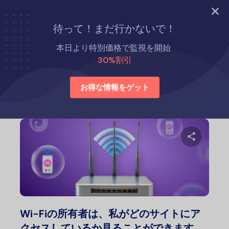
今すぐ試す
待って！まだ行かないで！
ホーム
方法
本日より特別価格で監視を開始
30%割引
方法
お得な情報をゲット
この記
Twitter
フェ
Wi-Fiの所有者は、私がどのサイトにア
クセスしているか見ることができます