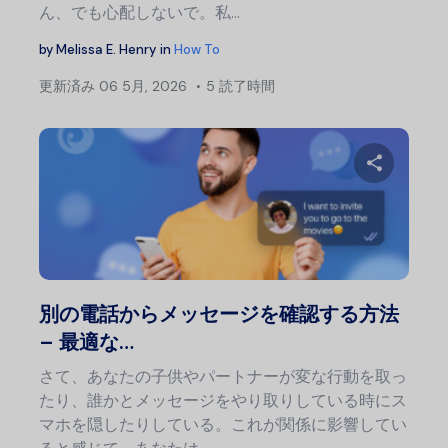
ん、でも心配しないで。私…
by
Melissa E. Henry
in
How To
更新済み
06 5月, 2026
5 読了時間
この記
Twitter
フェ
別の電話からメッセージを確認する方法
– 最適な…
さて、あなたの子供やパートナーが変な行動を取っ
たり、誰かとメッセージをやり取りしている時にス
マホを隠したりしている。これが関係に影響してい