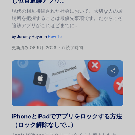
し位置追跡アプリ…
現代の相互接続された社会において、大切な人の居
場所を把握することは最優先事項です。だからこそ
追跡アプリがこれほどまでに…
by
Jeremy Heyer
in
How To
更新済み
06 5月, 2026
5 読了時間
この記
Twitter
フェ
iPhoneとiPadでアプリをロックする方法
（ロック解除なしで…）