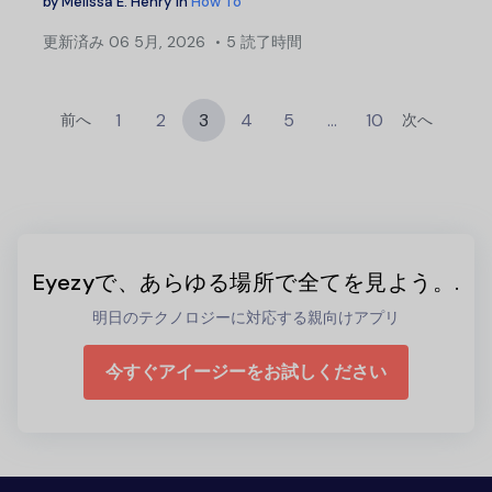
by
Melissa E. Henry
in
How To
更新済み
06 5月, 2026
5 読了時間
1
2
3
4
5
…
10
前へ
次へ
Eyezyで、あらゆる場所で全てを見よう。.
明日のテクノロジーに対応する親向けアプリ
今すぐアイージーをお試しください