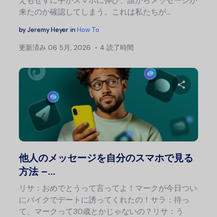
えもせずに手がスマホに伸び、誰からメッセージが
来たのか確認してしまう。これは私たちが…
by
Jeremy Heyer
in
How To
更新済み
06 5月, 2026
4 読了時間
この記
Twitter
フェ
他人のメッセージを自分のスマホで見る
方法 –…
リサ：おめでとうって言ってよ！マークが今日つい
にバイクでデートに誘ってくれたの！サラ：待っ
て、マークって30歳とかじゃないの？リサ：う