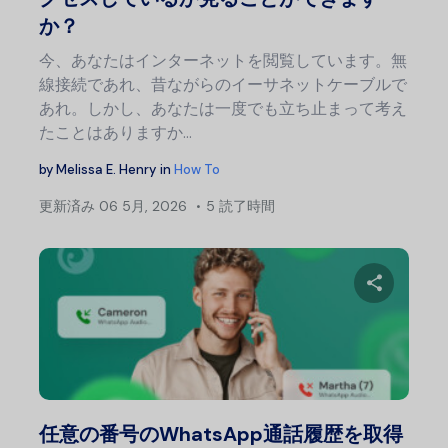
か？
今、あなたはインターネットを閲覧しています。無
線接続であれ、昔ながらのイーサネットケーブルで
あれ。しかし、あなたは一度でも立ち止まって考え
たことはありますか…
by
Melissa E. Henry
in
How To
更新済み
06 5月, 2026
5 読了時間
この記
Twitter
フェ
任意の番号のWhatsApp通話履歴を取得