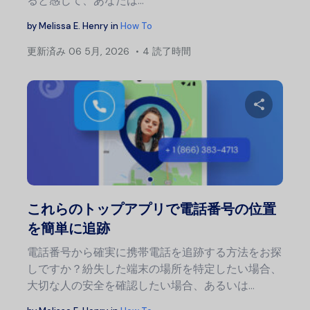
ると感じて、あなたは…
by
Melissa E. Henry
in
How To
更新済み
06 5月, 2026
4 読了時間
投
稿
ナ
この記
ビ
ゲ
ー
Twitter
フェ
シ
これらのトップアプリで電話番号の位置
ョ
を簡単に追跡
ン
電話番号から確実に携帯電話を追跡する方法をお探
しですか？紛失した端末の場所を特定したい場合、
大切な人の安全を確認したい場合、あるいは…