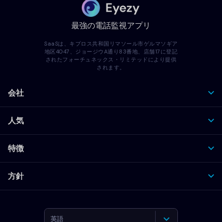
最強の電話監視アプリ
SaaSは、キプロス共和国リマソール市ゲルマソギア
地区4047、ジョージウA通り83番地、店舗17に登記
されたフォーチュネックス・リミテッドにより提供
されます。
会社
人気
特徴
方針
英語