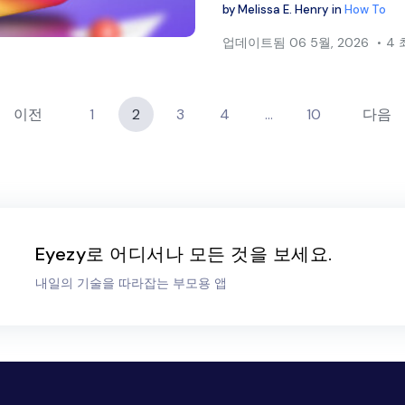
by
Melissa E. Henry
in
How To
트위터
페이스북
링크 복사
업데이트됨
06 5월, 2026
4
이전
1
2
3
4
…
10
다음
Eyezy로 어디서나 모든 것을 보세요.
내일의 기술을 따라잡는 부모용 앱