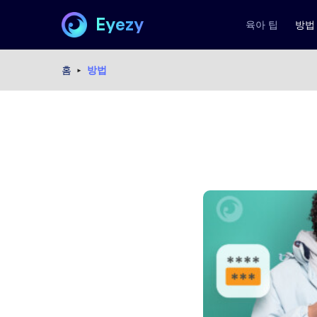
Eyezy
육아 팁
방법
홈
방법