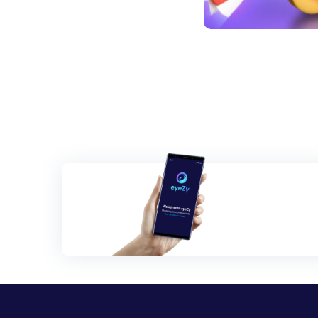
글
탐
색