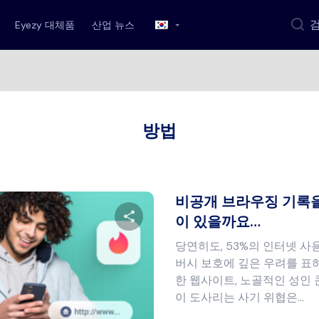
Eyezy 대체품
산업 뉴스
방법
비공개 브라우징 기록을
이 있을까요…
당연히도, 53%의 인터넷 
이 글을 공유하세요
버시 보호에 깊은 우려를 표
한 웹사이트, 노골적인 성인 
이 도사리는 사기 위협은…
트위터
페이스북
링크 복사