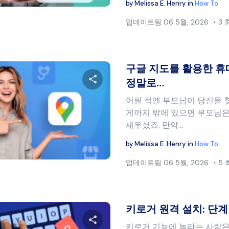
by
Melissa E. Henry
in
How To
업데이트됨
06 5월, 2026
3
구글 지도를 활용한 휴
정말로…
어릴 적엔 부모님이 당신을 찾
이 글을 공유하세요
게까지 밖에 있으면 부모님은
새우셨죠. 만약…
by
Melissa E. Henry
in
How To
트위터
페이스북
링크 복사
업데이트됨
06 5월, 2026
5
키로거 원격 설치: 단
키로거 기능에 놀라는 사람은