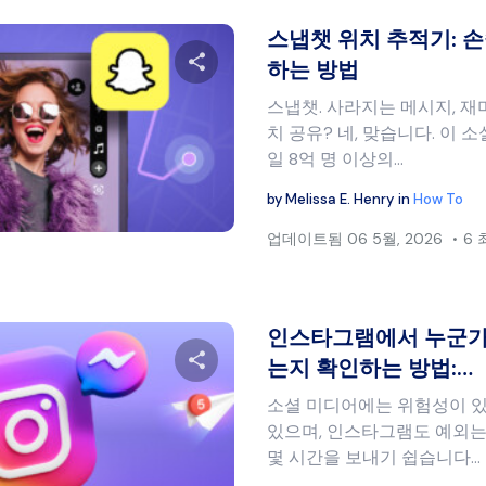
스냅챗 위치 추적기: 
하는 방법
스냅챗. 사라지는 메시지, 재
이 글을 공유하세요
치 공유? 네, 맞습니다. 이 
일 8억 명 이상의…
by
Melissa E. Henry
in
How To
트위터
페이스북
링크 복사
업데이트됨
06 5월, 2026
6
인스타그램에서 누군가
는지 확인하는 방법:…
소셜 미디어에는 위험성이 있
이 글을 공유하세요
있으며, 인스타그램도 예외는
몇 시간을 보내기 쉽습니다...