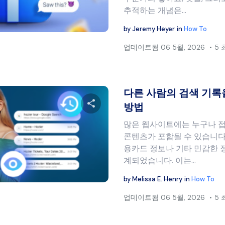
추적하는 개념은…
트위터
페이스북
링크 복사
by
Jeremy Heyer
in
How To
업데이트됨
06 5월, 2026
5
다른 사람의 검색 기록
방법
많은 웹사이트에는 누구나 접
이 글을 공유하세요
콘텐츠가 포함될 수 있습니다
용카드 정보나 기타 민감한 
계되었습니다. 이는…
트위터
페이스북
링크 복사
by
Melissa E. Henry
in
How To
업데이트됨
06 5월, 2026
5