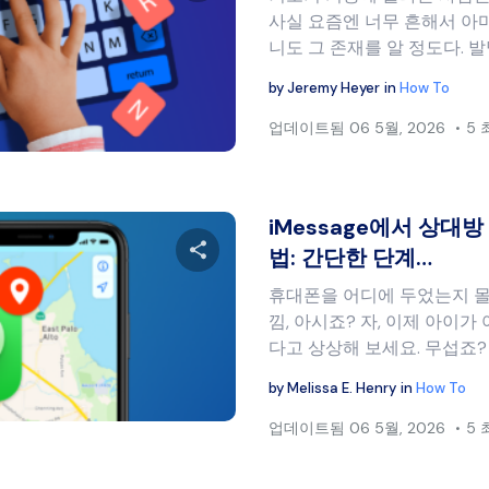
사실 요즘엔 너무 흔해서 아
이 글을 공유하세요
니도 그 존재를 알 정도다. 
by
Jeremy Heyer
in
How To
업데이트됨
06 5월, 2026
5
트위터
페이스북
링크 복사
iMessage에서 상대
법: 간단한 단계…
휴대폰을 어디에 두었는지 몰
이 글을 공유하세요
낌, 아시죠? 자, 이제 아이가
다고 상상해 보세요. 무섭죠?
by
Melissa E. Henry
in
How To
트위터
페이스북
링크 복사
업데이트됨
06 5월, 2026
5