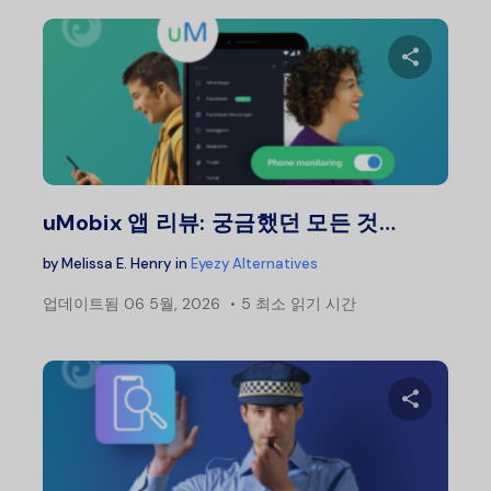
이 글
트위터
uMobix 앱 리뷰: 궁금했던 모든 것…
by
Melissa E. Henry
in
Eyezy Alternatives
업데이트됨
06 5월, 2026
5 최소 읽기 시간
이 글