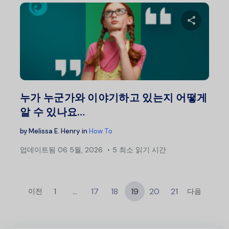
이 글
트위터
누가 누군가와 이야기하고 있는지 어떻게
알 수 있나요…
by
Melissa E. Henry
in
How To
업데이트됨
06 5월, 2026
5 최소 읽기 시간
1
…
17
18
19
20
21
이전
다음