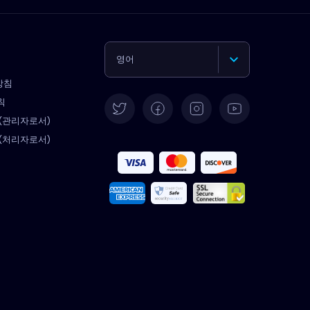
영어
방침
독일어
칙
 (관리자로서)
스페인어
 (처리자로서)
프랑스어
이탈리아어
포르투갈어
터키어