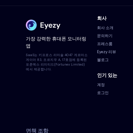
회사
회사 소개
문의하기
가장 강력한 휴대폰 모니터링
프레스룸
앱
Eyezy 리뷰
SaaS는 키프로스 리마솔 4047 게르마소
블로그
게이아 83, 조르지우 A, 17호점에 등록된
포춘엑스 리미티드(Fortunex Limited)
에서 제공합니다.
인기 있는
계정
로그인
면책 조항