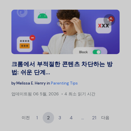
이 글
트위터
크롬에서 부적절한 콘텐츠 차단하는 방
법: 쉬운 단계…
by
Melissa E. Henry
in
Parenting Tips
업데이트됨
06 5월, 2026
4 최소 읽기 시간
1
2
3
4
…
21
이전
다음