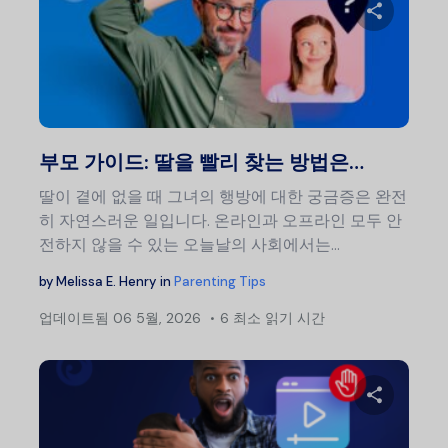
이 글
트위터
부모 가이드: 딸을 빨리 찾는 방법은…
딸이 곁에 없을 때 그녀의 행방에 대한 궁금증은 완전
히 자연스러운 일입니다. 온라인과 오프라인 모두 안
전하지 않을 수 있는 오늘날의 사회에서는…
by
Melissa E. Henry
in
Parenting Tips
업데이트됨
06 5월, 2026
6 최소 읽기 시간
글
탐
색
이 글