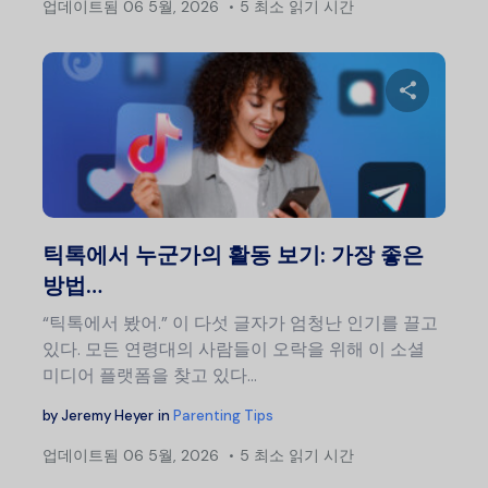
업데이트됨
06 5월, 2026
5 최소 읽기 시간
이 글
트위터
틱톡에서 누군가의 활동 보기: 가장 좋은
방법…
“틱톡에서 봤어.” 이 다섯 글자가 엄청난 인기를 끌고
있다. 모든 연령대의 사람들이 오락을 위해 이 소셜
미디어 플랫폼을 찾고 있다…
by
Jeremy Heyer
in
Parenting Tips
업데이트됨
06 5월, 2026
5 최소 읽기 시간