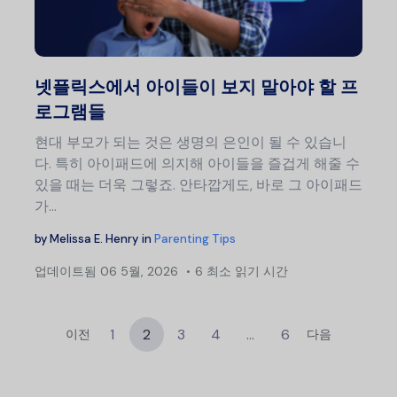
트위터
넷플릭스에서 아이들이 보지 말아야 할 프
로그램들
현대 부모가 되는 것은 생명의 은인이 될 수 있습니
다. 특히 아이패드에 의지해 아이들을 즐겁게 해줄 수
있을 때는 더욱 그렇죠. 안타깝게도, 바로 그 아이패드
가…
by
Melissa E. Henry
in
Parenting Tips
업데이트됨
06 5월, 2026
6 최소 읽기 시간
1
2
3
4
…
6
이전
다음