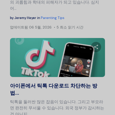
의 괴롭힘과 학대의 피해자가 되고 있습니다. 심지
어…
by
Jeremy Heyer
in
Parenting Tips
업데이트됨
06 5월, 2026
5 최소 읽기 시간
이 글
트위터
아이폰에서 틱톡 다운로드 차단하는 방
법…
틱톡을 둘러싼 많은 잡음이 있습니다. 그리고 부모라
면 완전히 무서울 수 있습니다. 외국 정부가 감시하는
건 아닌지...