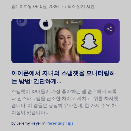
업데이트됨
06 5월, 2026
7 최소 읽기 시간
이 글
트위터
아이폰에서 자녀의 스냅챗을 모니터링하
는 방법: 간단하게…
스냅챗이 10대들이 가장 좋아하는 앱 순위에서 틱톡
과 인스타그램을 근소한 차이로 제치고 1위를 차지했
습니다. 이 앱들은 상당히 유사한데, 한 가지 주요 차
이점이 있습니다…
by
Jeremy Heyer
in
Parenting Tips