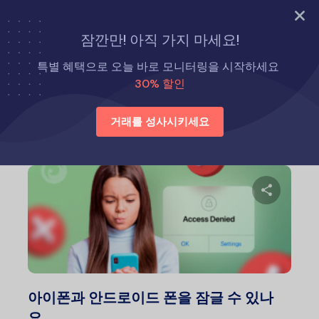
지금 바로 시도해 보세요
잠깐만! 아직 가지 마세요!
홈
육아 팁
특별 혜택으로 오늘 바로 모니터링을 시작하세요
30% 할인
육아 팁
거래를 성사시키세요
이 글
트위터
아이폰과 안드로이드 폰을 잠글 수 있나
요…