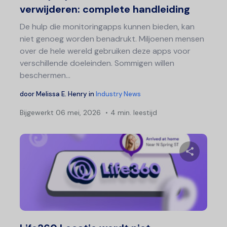
verwijderen: complete handleiding
De hulp die monitoringapps kunnen bieden, kan
niet genoeg worden benadrukt. Miljoenen mensen
over de hele wereld gebruiken deze apps voor
verschillende doeleinden. Sommigen willen
beschermen...
door
Melissa E. Henry
in
Industry News
Bijgewerkt
06 mei, 2026
4 min. leestijd
Deel 
Twitter
F