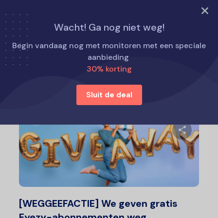
PROBEER NU
Wacht! Ga nog niet weg!
Home
Nieuws uit de sector
Begin vandaag nog met monitoren met een speciale
aanbieding
30% korting
Nieuws uit de sector
Sluit de deal
Deel 
Twitter
F
[WEGGEEFACTIE] We geven gratis
Eyezy-abonnementen weg