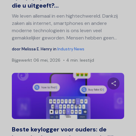
die u uitgeeft?…
We leven allemaal in een hightechwereld. Dankzij
zaken als internet, smartphones en andere
moderne technologieën is ons leven veel
gemakkelijker geworden. Mensen hebben geen...
door
Melissa E. Henry
in
Industry News
Bijgewerkt
06 mei, 2026
4 min. leestijd
Ber
nav
Deel 
Twitter
F
Beste keylogger voor ouders: de