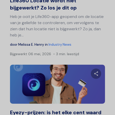
Life360 Locatie wordt niet
bijgewerkt? Zo los je dit op
Heb je ooit je Life360-app geopend om de locatie
van je geliefde te controleren, om vervolgens te
zien dat hun locatie niet is bijgewerkt? Zo ja, dan
heb je...
door
Melissa E. Henry
in
Industry News
Bijgewerkt
06 mei, 2026
3 min. leestijd
Deel 
Twitter
F
Eyezy-prijzen: is het elke cent waard