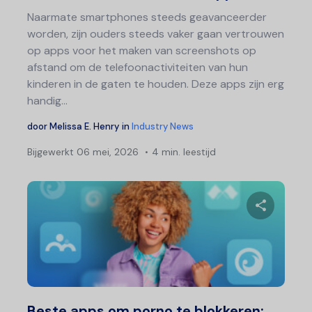
Naarmate smartphones steeds geavanceerder
worden, zijn ouders steeds vaker gaan vertrouwen
op apps voor het maken van screenshots op
afstand om de telefoonactiviteiten van hun
kinderen in de gaten te houden. Deze apps zijn erg
handig...
door
Melissa E. Henry
in
Industry News
Bijgewerkt
06 mei, 2026
4 min. leestijd
Deel 
Twitter
F
Beste apps om porno te blokkeren: