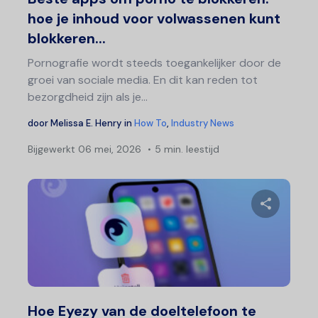
hoe je inhoud voor volwassenen kunt
blokkeren...
Pornografie wordt steeds toegankelijker door de
groei van sociale media. En dit kan reden tot
bezorgdheid zijn als je...
door
Melissa E. Henry
in
How To
,
Industry News
Bijgewerkt
06 mei, 2026
5 min. leestijd
Deel 
Twitter
F
Hoe Eyezy van de doeltelefoon te