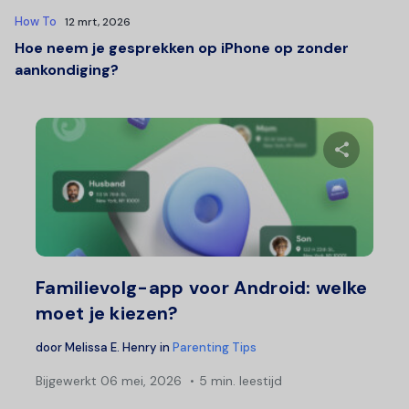
How To
12 mrt, 2026
Hoe neem je gesprekken op iPhone op zonder
aankondiging?
Deel 
Twitter
F
Familievolg-app voor Android: welke
moet je kiezen?
door
Melissa E. Henry
in
Parenting Tips
Bijgewerkt
06 mei, 2026
5 min. leestijd