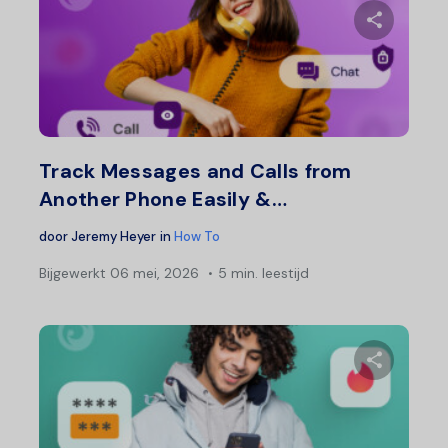
Deel 
Twitter
F
Track Messages and Calls from
Another Phone Easily &…
door
Jeremy Heyer
in
How To
Bijgewerkt
06 mei, 2026
5 min. leestijd
Deel 