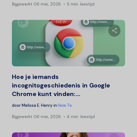
Bijgewerkt
06 mei, 2026
5 min. leestijd
Deel 
Twitter
F
Hoe je iemands
incognitogeschiedenis in Google
Chrome kunt vinden:…
door
Melissa E. Henry
in
How To
Bijgewerkt
06 mei, 2026
4 min. leestijd