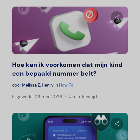
Deel 
Twitter
F
Hoe kan ik voorkomen dat mijn kind
een bepaald nummer belt?
door
Melissa E. Henry
in
How To
Bijgewerkt
06 mei, 2026
4 min. leestijd
Deel 