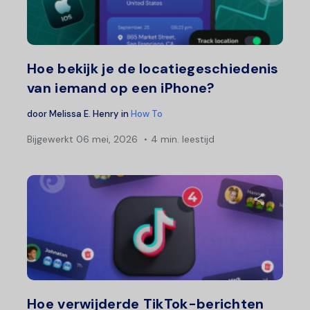
Twitter
F
Hoe bekijk je de locatiegeschiedenis
van iemand op een iPhone?
door
Melissa E. Henry
in
How To
Bijgewerkt
06 mei, 2026
4 min. leestijd
Deel 
Twitter
F
Hoe verwijderde TikTok-berichten