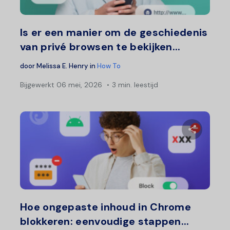
Twitter
F
Is er een manier om de geschiedenis
van privé browsen te bekijken...
door
Melissa E. Henry
in
How To
Bijgewerkt
06 mei, 2026
3 min. leestijd
Deel 
Twitter
F
Hoe ongepaste inhoud in Chrome
blokkeren: eenvoudige stappen...