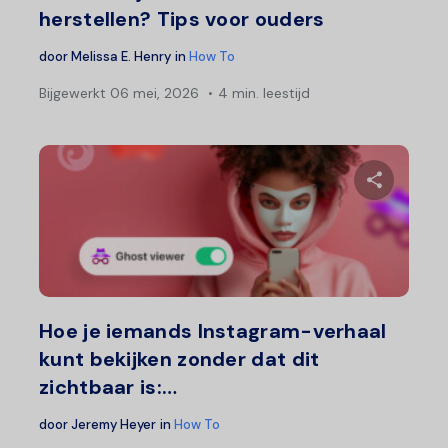
herstellen? Tips voor ouders
door
Melissa E. Henry
in
How To
Bijgewerkt
06 mei, 2026
4 min. leestijd
Deel 
Twitter
F
Hoe je iemands Instagram-verhaal
kunt bekijken zonder dat dit
zichtbaar is:…
door
Jeremy Heyer
in
How To