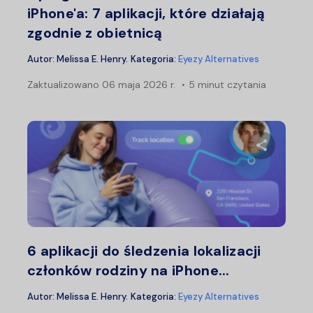
iPhone'a: 7 aplikacji, które działają
zgodnie z obietnicą
Autor:
Melissa E. Henry
.
Kategoria:
Eyezy Alternatives
Zaktualizowano
06 maja 2026 r.
5 minut czytania
Udostępn
Twitter
F
6 aplikacji do śledzenia lokalizacji
członków rodziny na iPhone...
Autor:
Melissa E. Henry
.
Kategoria:
Eyezy Alternatives