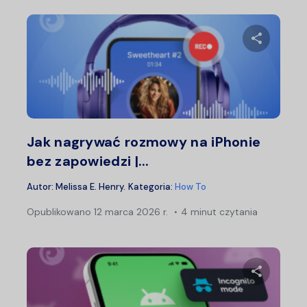
Udostępn
Twitter
F
Jak nagrywać rozmowy na iPhonie
bez zapowiedzi |...
Autor:
Melissa E. Henry
.
Kategoria:
How To
Opublikowano
12 marca 2026 r.
4 minut czytania
Udostępn