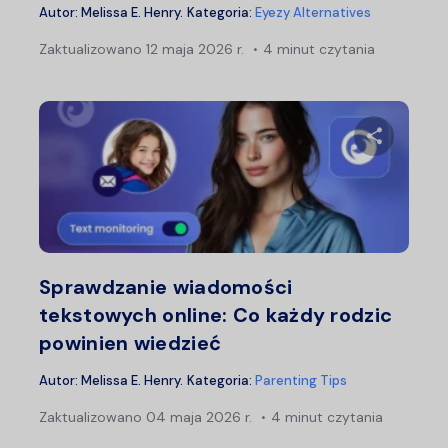
Autor:
Melissa E. Henry
.
Kategoria:
Eyezy Alternatives
Zaktualizowano
12 maja 2026 r.
4 minut czytania
Udostępn
Twitter
F
Sprawdzanie wiadomości
tekstowych online: Co każdy rodzic
powinien wiedzieć
Autor:
Melissa E. Henry
.
Kategoria:
Parenting Tips
Zaktualizowano
04 maja 2026 r.
4 minut czytania