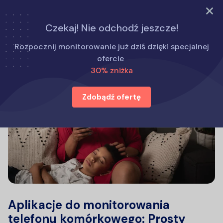
WYPRÓBUJ TERAZ
Czekaj! Nie odchodź jeszcze!
Rozpocznij monitorowanie już dziś dzięki specjalnej
ofercie
30% zniżka
Zdobądź ofertę
Aplikacje do monitorowania
telefonu komórkowego: Prosty