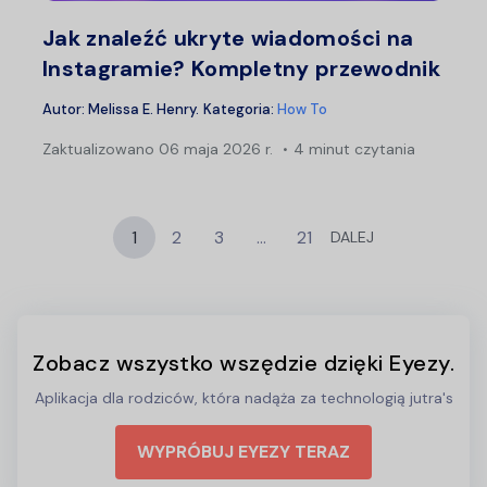
Twitter
F
Jak znaleźć ukryte wiadomości na
Instagramie? Kompletny przewodnik
Autor:
Melissa E. Henry
.
Kategoria:
How To
Zaktualizowano
06 maja 2026 r.
4 minut czytania
1
2
3
…
21
DALEJ
Zobacz wszystko wszędzie dzięki Eyezy.
Aplikacja dla rodziców, która nadąża za technologią jutra's
WYPRÓBUJ EYEZY TERAZ