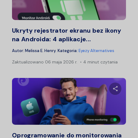
Twitter
F
Ukryty rejestrator ekranu bez ikony
na Androida: 4 aplikacje...
Autor:
Melissa E. Henry
.
Kategoria:
Eyezy Alternatives
Zaktualizowano
06 maja 2026 r.
4 minut czytania
Udostępn
Twitter
F
Oprogramowanie do monitorowania