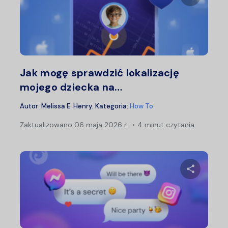
Udostępn
Twitter
F
Jak mogę sprawdzić lokalizację
mojego dziecka na…
Autor:
Melissa E. Henry
.
Kategoria:
How To
Zaktualizowano
06 maja 2026 r.
4 minut czytania
Udostępn