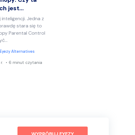
h jest...
nteligencji. Jedna z
prawdę stara się to
opy Parental Control
ć...
Eyezy Alternatives
r.
6 minut czytania
WYPRÓBUJ EYEZY