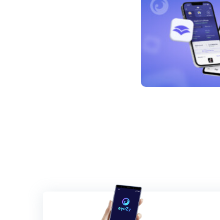
Nawigacja
po
wpisach