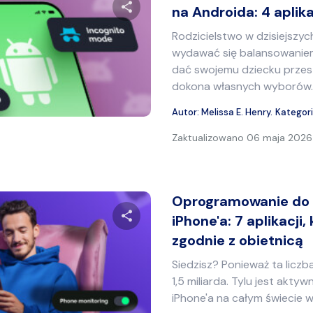
na Androida: 4 aplika
Rodzicielstwo w dzisiejszy
Udostępnij ten artykuł
wydawać się balansowaniem
dać swojemu dziecku przest
dokona własnych wyborów. A
Twitter
Facebook
Kopiuj link
Autor:
Melissa E. Henry
.
Kategor
Zaktualizowano
06 maja 2026 
Oprogramowanie do 
iPhone'a: 7 aplikacji,
zgodnie z obietnicą
Udostępnij ten artykuł
Siedzisz? Ponieważ ta liczb
1,5 miliarda. Tylu jest akt
iPhone'a na całym świecie w te
Twitter
Facebook
Kopiuj link