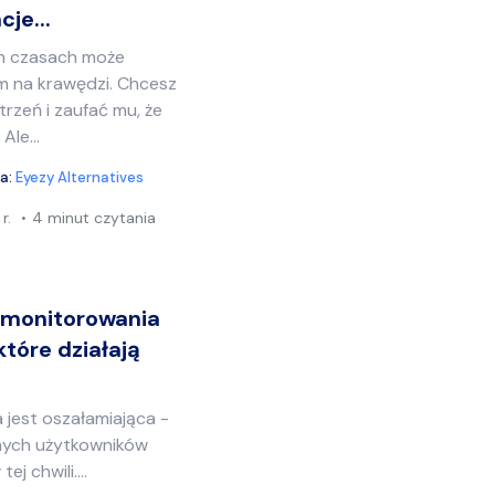
cje...
ch czasach może
 na krawędzi. Chcesz
rzeń i zaufać mu, że
le...
ia:
Eyezy Alternatives
r.
4 minut czytania
monitorowania
 które działają
a jest oszałamiająca -
ywnych użytkowników
j chwili....