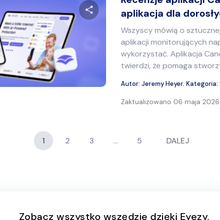
aplikacja dla dorosłyc
Wszyscy mówią o sztucznej i
Udostępnij ten artykuł
aplikacji monitorujących na
wykorzystać. Aplikacja Can
twierdzi, że pomaga stworzy
Twitter
Facebook
Kopiuj link
Autor:
Jeremy Heyer
.
Kategoria:
Zaktualizowano
06 maja 2026 
1
2
3
…
5
DALEJ
Zobacz wszystko wszędzie dzięki Eyezy.