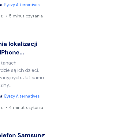
ia:
Eyezy Alternatives
r.
5 minut czytania
ia lokalizacji
iPhone...
 Stanach
zie są ich dzieci,
lizacyjnych. Już samo
iny...
ia:
Eyezy Alternatives
r.
4 minut czytania
elefon Samsung