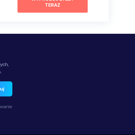
TERAZ
ych,
.
uj
ywanie