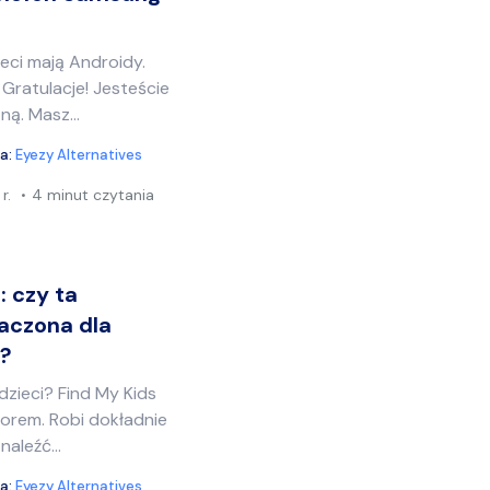
?
ieci mają Androidy.
Gratulacje! Jesteście
ną. Masz...
ia:
Eyezy Alternatives
r.
4 minut czytania
: czy ta
naczona dla
w?
dzieci? Find My Kids
orem. Robi dokładnie
aleźć...
ia:
Eyezy Alternatives