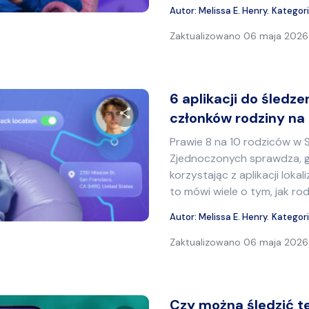
Autor:
Melissa E. Henry
.
Kategor
Zaktualizowano
06 maja 2026 
6 aplikacji do śledzen
członków rodziny na 
Prawie 8 na 10 rodziców w
Udostępnij ten artykuł
Zjednoczonych sprawdza, gd
korzystając z aplikacji loka
to mówi wiele o tym, jak rodz
Twitter
Facebook
Kopiuj link
Autor:
Melissa E. Henry
.
Kategor
Zaktualizowano
06 maja 2026 
Czy można śledzić t