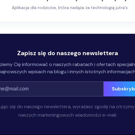
Aplikacja dla rodziców, która nadąża za technologią jutra's
Zapisz się do naszego newslettera
ziemy Cię informować o naszych rabatach i ofertach specjaln
najnowszych wpisach na blogu i innych istotnych informacjach
Subskryb
ując się do naszego newslettera, wyrażasz zgodę na otrzym
naszych marketingowych wiadomości e-mail.