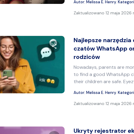
Autor:
Melissa E. Henry
.
Kategor
Zaktualizowano
12 maja 2026 r
Najlepsze narzędzia 
czatów WhatsApp on
rodziców
Udostępnij ten artykuł
Nowadays, parents are mor
to find a good WhatsApp c
their children are safe. Eye
Twitter
Facebook
Kopiuj link
Autor:
Melissa E. Henry
.
Kategor
Zaktualizowano
12 maja 2026 r
Ukryty rejestrator e