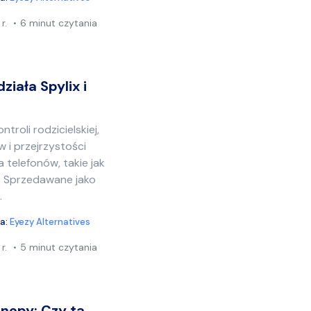
r.
6 minut czytania
ziała Spylix i
roli rodzicielskiej,
 i przejrzystości
ia telefonów, takie jak
ć. Sprzedawane jako
.
ia:
Eyezy Alternatives
r.
5 minut czytania
anopy: Czy ta