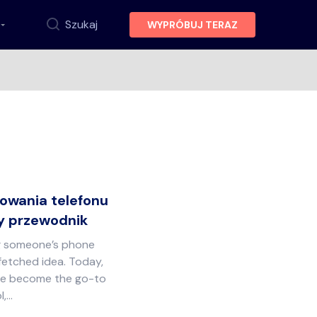
Szukaj
WYPRÓBUJ TERAZ
rowania telefonu
y przewodnik
ng someone’s phone
fetched idea. Today,
ve become the go-to
l,…