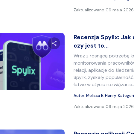
Zaktualizowano
06 maja 2026 
Recenzja Spylix: Jak d
czy jest to…
Wraz z rosnącą potrzebą kont
Udostępnij ten artykuł
monitorowania pracowników
relacji, aplikacje do śledzen
Spylix, zyskały popularnoś
łatwe w użyciu rozwiązanie..
Twitter
Facebook
Kopiuj link
Autor:
Melissa E. Henry
.
Kategor
Zaktualizowano
06 maja 2026 
Recenzje aplikacji C