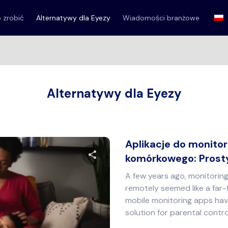
o zrobić
Alternatywy dla Eyezy
Wiadomości branżowe
Alternatywy dla Eyezy
Aplikacje do monito
komórkowego: Prost
A few years ago, monitori
Udostępnij ten artykuł
remotely seemed like a far-
mobile monitoring apps ha
solution for parental contro
Twitter
Facebook
Kopiuj link