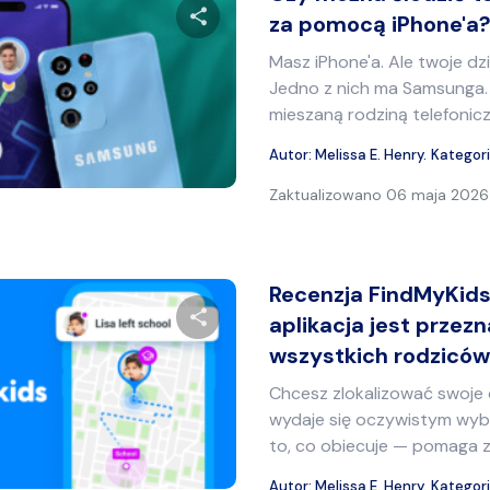
za pomocą iPhone'a
Masz iPhone'a. Ale twoje dz
Udostępnij ten artykuł
Jedno z nich ma Samsunga. 
mieszaną rodziną telefonicz
Autor:
Melissa E. Henry
.
Kategor
Twitter
Facebook
Kopiuj link
Zaktualizowano
06 maja 2026 
Recenzja FindMyKids
aplikacja jest przez
wszystkich rodzicó
Udostępnij ten artykuł
Chcesz zlokalizować swoje 
wydaje się oczywistym wyb
to, co obiecuje — pomaga zn
Twitter
Facebook
Kopiuj link
Autor:
Melissa E. Henry
.
Kategor