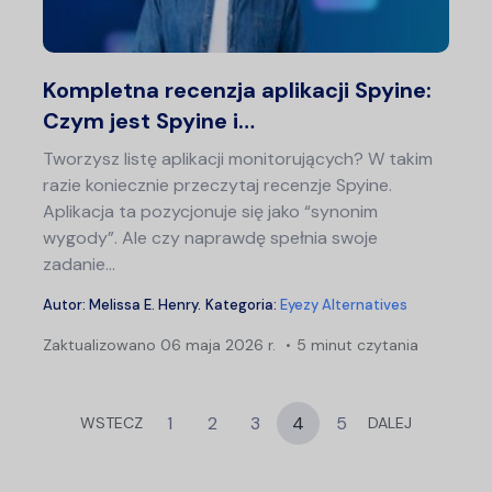
Twitter
F
Kompletna recenzja aplikacji Spyine:
Czym jest Spyine i…
Tworzysz listę aplikacji monitorujących? W takim
razie koniecznie przeczytaj recenzje Spyine.
Aplikacja ta pozycjonuje się jako “synonim
wygody”. Ale czy naprawdę spełnia swoje
zadanie…
Autor:
Melissa E. Henry
.
Kategoria:
Eyezy Alternatives
Zaktualizowano
06 maja 2026 r.
5 minut czytania
1
2
3
4
5
WSTECZ
DALEJ