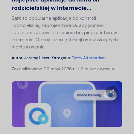
rodzicielskiej w Internecie…
Bark to popularna aplikacja do kontroli
rodzicielskiej, zaprojektowana, aby pomóc
rodzinom zapewnić dzieciom bezpieczeństwo w
Internecie. Oferuje szereg funkcji umożliwiających
monitorowanie...
Autor:
Jeremy Heyer
.
Kategoria:
Eyezy Alternatives
Zaktualizowano
06 maja 2026 r.
6 minut czytania
Udostępn
Twitter
F