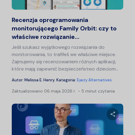
Twitter
F
Recenzja oprogramowania
monitorującego Family Orbit: czy to
właściwe rozwiązanie…
Jeśli szukasz wyjątkowego rozwiązania do
monitorowania, to trafiłeś we właściwe miejsce.
Zajmujemy się recenzowaniem różnych aplikacji,
które mają zapewnić bezpieczeństwo dzieciom...
Autor:
Melissa E. Henry
.
Kategoria:
Eyezy Alternatives
Zaktualizowano
06 maja 2026 r.
5 minut czytania
Naw
po
wp
Udostępn