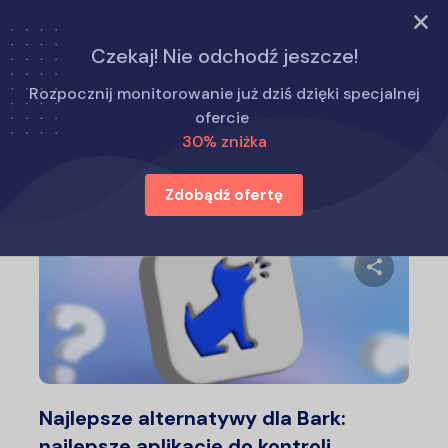
WYPRÓBUJ TERAZ
Czekaj! Nie odchodź jeszcze!
Strona główna
Alternatywy dla Eyezy
Rozpocznij monitorowanie już dziś dzięki specjalnej
ofercie
30% zniżka
Alternatywy dla Eyezy
Zdobądź ofertę
Udostępn
Twitter
F
Najlepsze alternatywy dla Bark:
najlepsze aplikacje do kontroli