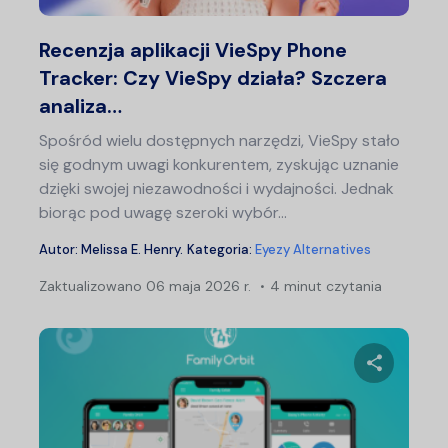
Twitter
F
Recenzja aplikacji VieSpy Phone
Tracker: Czy VieSpy działa? Szczera
analiza…
Spośród wielu dostępnych narzędzi, VieSpy stało
się godnym uwagi konkurentem, zyskując uznanie
dzięki swojej niezawodności i wydajności. Jednak
biorąc pod uwagę szeroki wybór...
Autor:
Melissa E. Henry
.
Kategoria:
Eyezy Alternatives
Zaktualizowano
06 maja 2026 r.
4 minut czytania
Udostępn