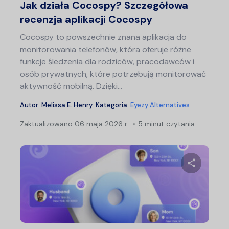
Jak działa Cocospy? Szczegółowa
recenzja aplikacji Cocospy
Cocospy to powszechnie znana aplikacja do
monitorowania telefonów, która oferuje różne
funkcje śledzenia dla rodziców, pracodawców i
osób prywatnych, które potrzebują monitorować
aktywność mobilną. Dzięki…
Autor:
Melissa E. Henry
.
Kategoria:
Eyezy Alternatives
Zaktualizowano
06 maja 2026 r.
5 minut czytania
Udostępn
Twitter
F