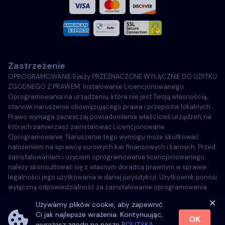
Français
Włoski
Zastrzeżenie
Português
OPROGRAMOWANIE Eyezy PRZEZNACZONE WYŁĄCZNIE DO UŻYTKU
ZGODNEGO Z PRAWEM. Instalowanie Licencjonowanego
Türkçe
Oprogramowania na urządzeniu, które nie jest Twoją własnością,
stanowi naruszenie obowiązującego prawa i przepisów lokalnych.
Prawo wymaga zazwyczaj powiadomienia właścicieli urządzeń, na
Polski
których zamierzasz zainstalować Licencjonowane
Oprogramowanie. Naruszenie tego wymogu może skutkować
nałożeniem na sprawcę surowych kar finansowych i karnych. Przed
zainstalowaniem i użyciem oprogramowania licencjonowanego
należy skonsultować się z własnym doradcą prawnym w sprawie
legalności jego użytkowania w danej jurysdykcji. Użytkownik ponosi
wyłączną odpowiedzialność za zainstalowanie oprogramowania
licencjonowanego na takim urządzeniu i ma świadomość, że firma
Używamy plików cookie, aby zapewnić
Eyezy nie może zostać pociągnięta do odpowiedzialności.
Ci jak najlepsze wrażenia. Kontynuując,
OK
wyrażasz zgodę na nasze
POLITYKA