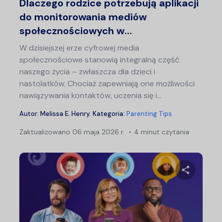
Dlaczego rodzice potrzebują aplikacji
do monitorowania mediów
społecznościowych w…
W dzisiejszej erze cyfrowej media
społecznościowe stanowią integralną część
naszego życia – zwłaszcza dla dzieci i
nastolatków. Chociaż zapewniają one możliwości
nawiązywania kontaktów, uczenia się i...
Autor:
Melissa E. Henry
.
Kategoria:
Parenting Tips
Zaktualizowano
06 maja 2026 r.
4 minut czytania
Udostępn