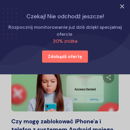
WYPRÓBUJ TERAZ
Czekaj! Nie odchodź jeszcze!
Strona główna
Porady dla rodziców
Rozpocznij monitorowanie już dziś dzięki specjalnej
ofercie
30% zniżka
Porady dla rodziców
Zdobądź ofertę
Udostępn
Twitter
F
Czy mogę zablokować iPhone'a i
telefon z systemem Android mojego