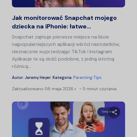
Twitter
F
Jak monitorować Snapchat mojego
dziecka na iPhonie: łatwe...
Snapchat zajmuje pierwsze miejsce na liście
najpopularniejszych aplikacji wśród nastolatków,
nieznacznie wyprzedzając TikTok i Instagram.
Aplikacje te są dość podobne, z jedną istotną
różnicą...
Autor:
Jeremy Heyer
.
Kategoria:
Parenting Tips
Zaktualizowano
06 maja 2026 r.
5 minut czytania
Udostępn