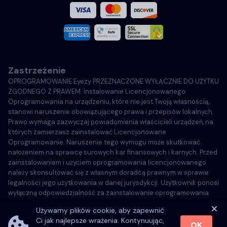
Français
Włoski
Zastrzeżenie
Português
OPROGRAMOWANIE Eyezy PRZEZNACZONE WYŁĄCZNIE DO UŻYTKU
ZGODNEGO Z PRAWEM. Instalowanie Licencjonowanego
Türkçe
Oprogramowania na urządzeniu, które nie jest Twoją własnością,
stanowi naruszenie obowiązującego prawa i przepisów lokalnych.
Prawo wymaga zazwyczaj powiadomienia właścicieli urządzeń, na
Polski
których zamierzasz zainstalować Licencjonowane
Oprogramowanie. Naruszenie tego wymogu może skutkować
nałożeniem na sprawcę surowych kar finansowych i karnych. Przed
zainstalowaniem i użyciem oprogramowania licencjonowanego
należy skonsultować się z własnym doradcą prawnym w sprawie
legalności jego użytkowania w danej jurysdykcji. Użytkownik ponosi
wyłączną odpowiedzialność za zainstalowanie oprogramowania
licencjonowanego na takim urządzeniu i ma świadomość, że firma
Używamy plików cookie, aby zapewnić
Eyezy nie może zostać pociągnięta do odpowiedzialności.
Ci jak najlepsze wrażenia. Kontynuując,
OK