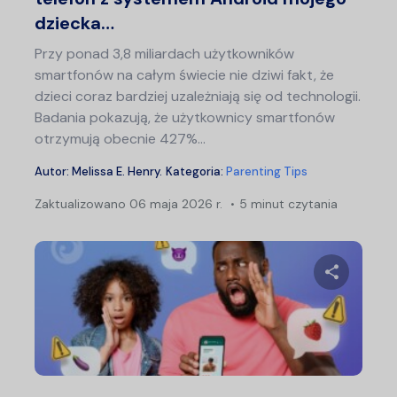
dziecka…
Przy ponad 3,8 miliardach użytkowników
smartfonów na całym świecie nie dziwi fakt, że
dzieci coraz bardziej uzależniają się od technologii.
Badania pokazują, że użytkownicy smartfonów
otrzymują obecnie 427%…
Autor:
Melissa E. Henry
.
Kategoria:
Parenting Tips
Zaktualizowano
06 maja 2026 r.
5 minut czytania
Udostępn
Twitter
F