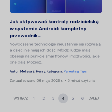
Twitter
F
Jak aktywować kontrolę rodzicielską
w systemie Android: kompletny
przewodnik...
Nowoczesne technologie nieustannie się rozwijają,
a dzieci nie mają ich dość. Młodzi ludzie mają
obsesję na punkcie smartfonów i możliwości, jakie
one dają. Możesz...
Autor:
Melissa E. Henry
.
Kategoria:
Parenting Tips
Zaktualizowano
06 maja 2026 r.
5 minut czytania
1
2
3
4
5
6
WSTECZ
DALEJ