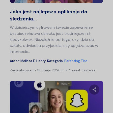
Twitter
F
Jaka jest najlepsza aplikacja do
śledzenia...
W dzisiejszym cyfrowym świecie zapewnienie
bezpieczeństwa dziecku jest trudniejsze niż
kiedykolwiek. Niezależnie od tego, czy idzie do
szkoły, odwiedza przyjaciela, czy spędza czas w
Internecie...
Autor:
Melissa E. Henry
.
Kategoria:
Parenting Tips
Zaktualizowano
06 maja 2026 r.
7 minut czytania
Udostępn