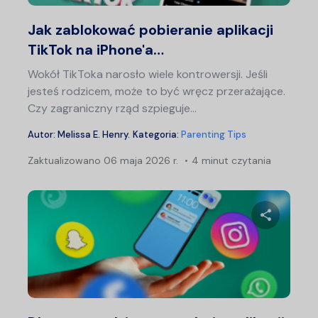
Twitter
F
Jak zablokować pobieranie aplikacji
TikTok na iPhone'a…
Wokół TikToka narosło wiele kontrowersji. Jeśli
jesteś rodzicem, może to być wręcz przerażające.
Czy zagraniczny rząd szpieguje...
Autor:
Melissa E. Henry
.
Kategoria:
Parenting Tips
Zaktualizowano
06 maja 2026 r.
4 minut czytania
Udostępn
Twitter
F