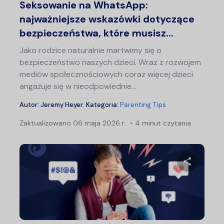
Seksowanie na WhatsApp:
najważniejsze wskazówki dotyczące
bezpieczeństwa, które musisz...
Jako rodzice naturalnie martwimy się o
bezpieczeństwo naszych dzieci. Wraz z rozwojem
mediów społecznościowych coraz więcej dzieci
angażuje się w nieodpowiednie...
Autor:
Jeremy Heyer
.
Kategoria:
Parenting Tips
Zaktualizowano
06 maja 2026 r.
4 minut czytania
Udostępn