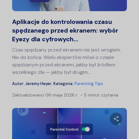
Twitter
F
Aplikacje do kontrolowania czasu
spędzanego przed ekranem: wybór
Eyezy dla cyfrowych...
Czas spędzany przed ekranem nie jest wrogiem.
Nie do końca. Wielu ekspertów mówi o czasie
spędzanym przed ekranem, jakby był źródłem
wszelkiego zła — jakby był drugim...
Autor:
Jeremy Heyer
.
Kategoria:
Parenting Tips
Zaktualizowano
06 maja 2026 r.
5 minut czytania
Naw
po
wp
Udostępn