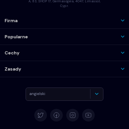
A, 83, SHOP 17, Germasogeia, 4047, Limassol,
Cypr.
Firma
Popularne
Cechy
Zasady
angielski
Deutsch
Español