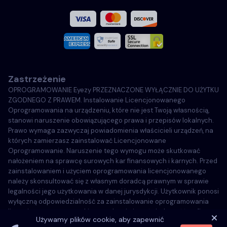
Français
Włoski
Zastrzeżenie
Português
OPROGRAMOWANIE Eyezy PRZEZNACZONE WYŁĄCZNIE DO UŻYTKU
ZGODNEGO Z PRAWEM. Instalowanie Licencjonowanego
Türkçe
Oprogramowania na urządzeniu, które nie jest Twoją własnością,
stanowi naruszenie obowiązującego prawa i przepisów lokalnych.
Prawo wymaga zazwyczaj powiadomienia właścicieli urządzeń, na
Polski
których zamierzasz zainstalować Licencjonowane
Oprogramowanie. Naruszenie tego wymogu może skutkować
nałożeniem na sprawcę surowych kar finansowych i karnych. Przed
zainstalowaniem i użyciem oprogramowania licencjonowanego
należy skonsultować się z własnym doradcą prawnym w sprawie
legalności jego użytkowania w danej jurysdykcji. Użytkownik ponosi
wyłączną odpowiedzialność za zainstalowanie oprogramowania
licencjonowanego na takim urządzeniu i ma świadomość, że firma
Używamy plików cookie, aby zapewnić
Eyezy nie może zostać pociągnięta do odpowiedzialności.