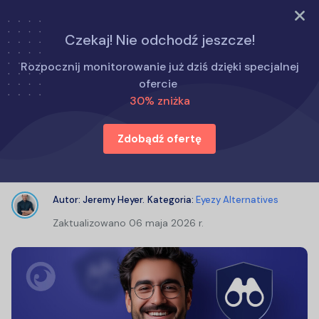
WYPRÓBUJ TERAZ
Czekaj! Nie odchodź jeszcze!
Strona główna
Alternatywy dla Eyezy
Rozpocznij monitorowanie już dziś dzięki specjalnej
Recenzja SpyX: Jak działa SpyX i czy jest skuteczny?
ofercie
30% zniżka
Recenzja SpyX: Jak działa SpyX i
Zdobądź ofertę
czy jest skuteczny?
Autor:
Jeremy Heyer
.
Kategoria:
Eyezy Alternatives
Zaktualizowano
06 maja 2026 r.