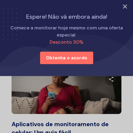
EXPERIMENTE AGORA
Espere! Não vá embora ainda!
Início
Alternativas ao Eyezy
Comece a monitorar hoje mesmo com uma oferta
especial
Desconto 30%
Alternativas ao Eyezy
Obtenha o acordo
Compartil
Twitter
F
Aplicativos de monitoramento de
celular: Um guia fácil