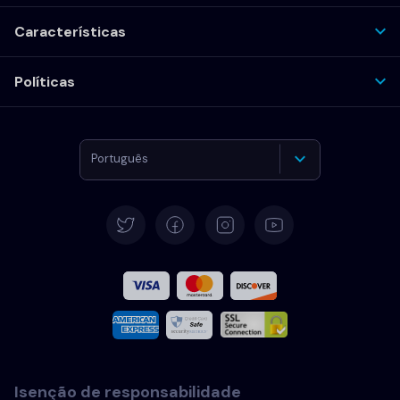
Características
Políticas
Português
Alemão
Español
Francês
Italiano
Isenção de responsabilidade
Português