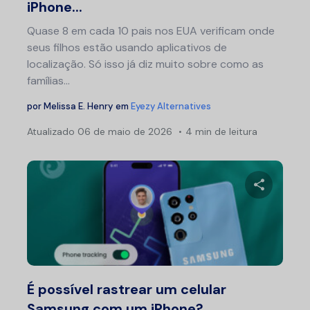
iPhone...
Quase 8 em cada 10 pais nos EUA verificam onde
seus filhos estão usando aplicativos de
localização. Só isso já diz muito sobre como as
famílias...
por
Melissa E. Henry
em
Eyezy Alternatives
Atualizado
06 de maio de 2026
4 min de leitura
Compartil
Twitter
F
É possível rastrear um celular
Samsung com um iPhone?