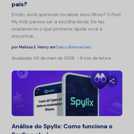
pais?
Então, está querendo localizar seus filhos? O Find
My Kids parece ser a escolha óbvia. Ele faz
exatamente o que promete: ajuda você a
encontrar...
por
Melissa E. Henry
em
Eyezy Alternatives
Atualizado
06 de maio de 2026
6 min de leitura
Compartil
Twitter
F
Análise do Spylix: Como funciona o