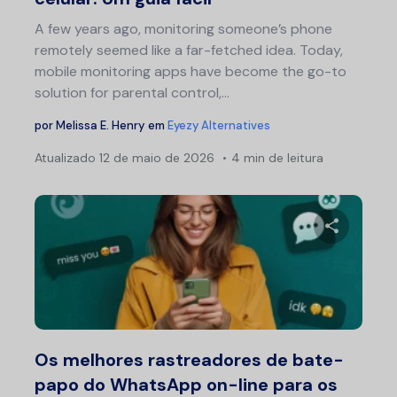
A few years ago, monitoring someone’s phone
remotely seemed like a far-fetched idea. Today,
mobile monitoring apps have become the go-to
solution for parental control,…
por
Melissa E. Henry
em
Eyezy Alternatives
Atualizado
12 de maio de 2026
4 min de leitura
Compartil
Twitter
F
Os melhores rastreadores de bate-
papo do WhatsApp on-line para os