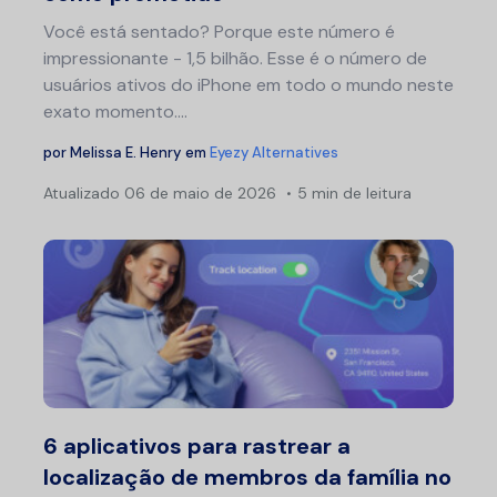
Você está sentado? Porque este número é
impressionante - 1,5 bilhão. Esse é o número de
usuários ativos do iPhone em todo o mundo neste
exato momento....
por
Melissa E. Henry
em
Eyezy Alternatives
Atualizado
06 de maio de 2026
5 min de leitura
Compartil
Twitter
F
6 aplicativos para rastrear a
localização de membros da família no