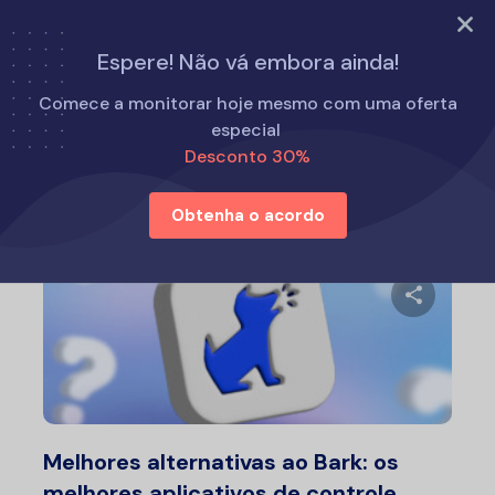
EXPERIMENTE AGORA
Espere! Não vá embora ainda!
Início
Alternativas ao Eyezy
Comece a monitorar hoje mesmo com uma oferta
especial
Desconto 30%
Alternativas ao Eyezy
Obtenha o acordo
Compartil
Twitter
F
Melhores alternativas ao Bark: os
melhores aplicativos de controle