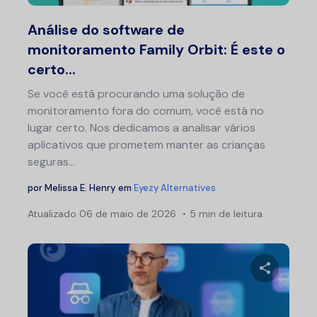
Twitter
F
Análise do software de
monitoramento Family Orbit: É este o
certo...
Se você está procurando uma solução de
monitoramento fora do comum, você está no
lugar certo. Nos dedicamos a analisar vários
aplicativos que prometem manter as crianças
seguras...
por
Melissa E. Henry
em
Eyezy Alternatives
Atualizado
06 de maio de 2026
5 min de leitura
Na
por
pos
Compartil