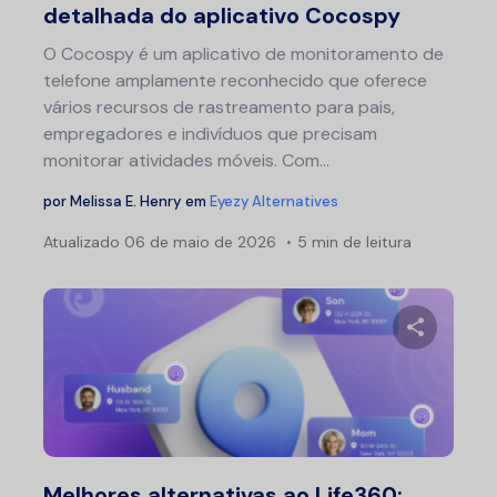
detalhada do aplicativo Cocospy
O Cocospy é um aplicativo de monitoramento de
telefone amplamente reconhecido que oferece
vários recursos de rastreamento para pais,
empregadores e indivíduos que precisam
monitorar atividades móveis. Com...
por
Melissa E. Henry
em
Eyezy Alternatives
Atualizado
06 de maio de 2026
5 min de leitura
Compartil
Twitter
F
Melhores alternativas ao Life360: