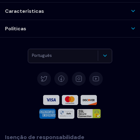
Características
Políticas
Português
Alemão
Español
Francês
Italiano
Isenção de responsabilidade
Português