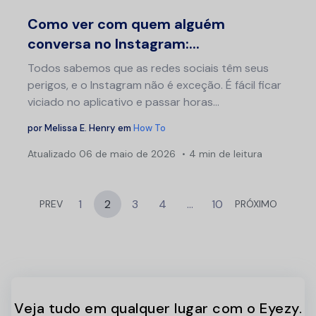
Twitter
F
Como ver com quem alguém
conversa no Instagram:...
Todos sabemos que as redes sociais têm seus
perigos, e o Instagram não é exceção. É fácil ficar
viciado no aplicativo e passar horas...
por
Melissa E. Henry
em
How To
Atualizado
06 de maio de 2026
4 min de leitura
1
2
3
4
…
10
PREV
PRÓXIMO
Veja tudo em qualquer lugar com o Eyezy.