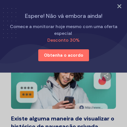
EXPERIMENTE AGORA
Espere! Não vá embora ainda!
Início
Como fazer
Comece a monitorar hoje mesmo com uma oferta
especial
Desconto 30%
Como fazer
Obtenha o acordo
Compartil
Twitter
F
Existe alguma maneira de visualizar o
histórico de navegação privada...