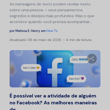
As mensagens de texto podem revelar muito
sobre uma pessoa — seus pensamentos,
segredos e desejos mais profundos. Mas o que
acontece quando você precisa acompanhar...
por
Melissa E. Henry
em
How To
Atualizado
06 de maio de 2026
4 min de leitura
Compartil
Twitter
F
É possível ver a atividade de alguém
no Facebook? As melhores maneiras
de...