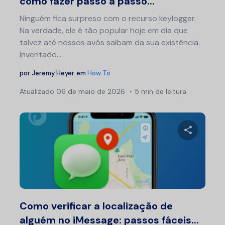
como fazer passo a passo...
Ninguém fica surpreso com o recurso keylogger.
Na verdade, ele é tão popular hoje em dia que
talvez até nossos avós saibam da sua existência.
Inventado...
por
Jeremy Heyer
em
How To
Atualizado
06 de maio de 2026
5 min de leitura
Compartil
Twitter
F
Como verificar a localização de
alguém no iMessage: passos fáceis...