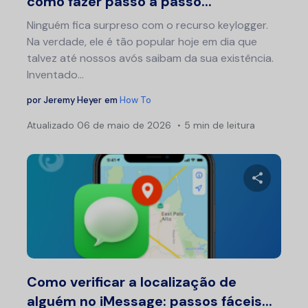
como fazer passo a passo...
Ninguém fica surpreso com o recurso keylogger.
Na verdade, ele é tão popular hoje em dia que
talvez até nossos avós saibam da sua existência.
Inventado...
por
Jeremy Heyer
em
How To
Atualizado
06 de maio de 2026
5 min de leitura
Compartil
Twitter
F
Como verificar a localização de
alguém no iMessage: passos fáceis...