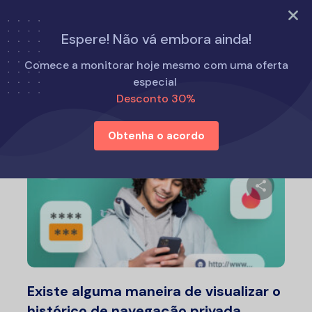
EXPERIMENTE AGORA
Espere! Não vá embora ainda!
Início
Como fazer
Comece a monitorar hoje mesmo com uma oferta
especial
Desconto 30%
Como fazer
Obtenha o acordo
Compartil
Twitter
F
Existe alguma maneira de visualizar o
histórico de navegação privada...