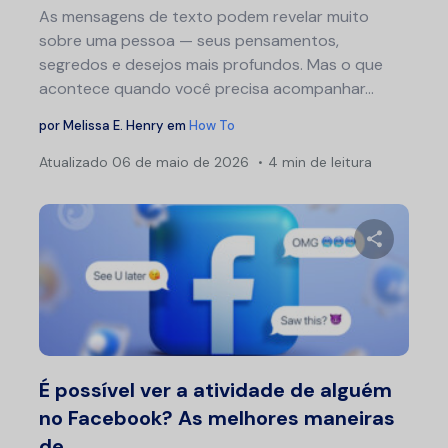
As mensagens de texto podem revelar muito
sobre uma pessoa — seus pensamentos,
segredos e desejos mais profundos. Mas o que
acontece quando você precisa acompanhar...
por
Melissa E. Henry
em
How To
Atualizado
06 de maio de 2026
4 min de leitura
Compartil
Twitter
F
É possível ver a atividade de alguém
no Facebook? As melhores maneiras
de...