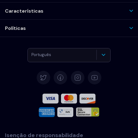
Características
Políticas
Português
Alemão
Español
Francês
Italiano
Isenção de responsabilidade
Português