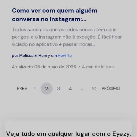
Twitter
F
Como ver com quem alguém
conversa no Instagram:...
Todos sabemos que as redes sociais têm seus
perigos, e o Instagram não é exceção. É fácil ficar
viciado no aplicativo e passar horas...
por
Melissa E. Henry
em
How To
Atualizado
06 de maio de 2026
4 min de leitura
1
2
3
4
…
10
PREV
PRÓXIMO
Veja tudo em qualquer lugar com o Eyezy.