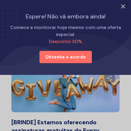
EXPERIMENTE AGORA
Espere! Não vá embora ainda!
Início
Notícias do setor
Comece a monitorar hoje mesmo com uma oferta
especial
Desconto 30%
Notícias do setor
Obtenha o acordo
Compartil
Twitter
F
[BRINDE] Estamos oferecendo
assinaturas gratuitas do Eyezy