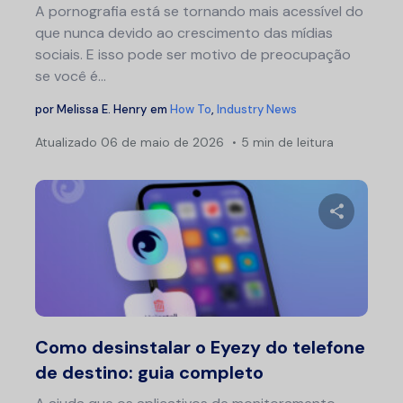
A pornografia está se tornando mais acessível do
que nunca devido ao crescimento das mídias
sociais. E isso pode ser motivo de preocupação
se você é...
por
Melissa E. Henry
em
How To
,
Industry News
Atualizado
06 de maio de 2026
5 min de leitura
Compartil
Twitter
F
Como desinstalar o Eyezy do telefone
de destino: guia completo