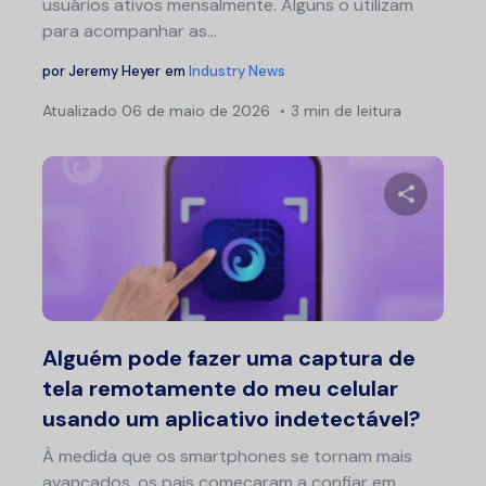
usuários ativos mensalmente. Alguns o utilizam
para acompanhar as...
por
Jeremy Heyer
em
Industry News
Atualizado
06 de maio de 2026
3 min de leitura
Compartil
Twitter
F
Alguém pode fazer uma captura de
tela remotamente do meu celular
usando um aplicativo indetectável?
À medida que os smartphones se tornam mais
avançados, os pais começaram a confiar em