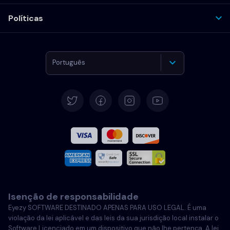
Políticas
Português
Alemão
Español
Francês
Italiano
Isenção de responsabilidade
Português
Eyezy SOFTWARE DESTINADO APENAS PARA USO LEGAL. É uma
violação da lei aplicável e das leis da sua jurisdição local instalar o
Português
Software Licenciado em um dispositivo que não lhe pertença. A lei