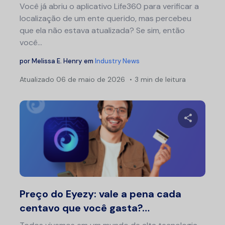
Você já abriu o aplicativo Life360 para verificar a
localização de um ente querido, mas percebeu
que ela não estava atualizada? Se sim, então
você...
por
Melissa E. Henry
em
Industry News
Atualizado
06 de maio de 2026
3 min de leitura
Compartil
Twitter
F
Preço do Eyezy: vale a pena cada
centavo que você gasta?…