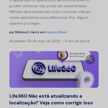
A ajuda que os aplicativos de monitoramento
podem oferecer não pode ser subestimada.
Milhões de pessoas em todo o mundo utilizam
esses aplicativos para diferentes fins. Alguns
querem proteger...
por
Melissa E. Henry
em
Industry News
Atualizado
06 de maio de 2026
4 min de leitura
Compartil
Twitter
F
Life360 Não está atualizando a
localização? Veja como corrigir isso