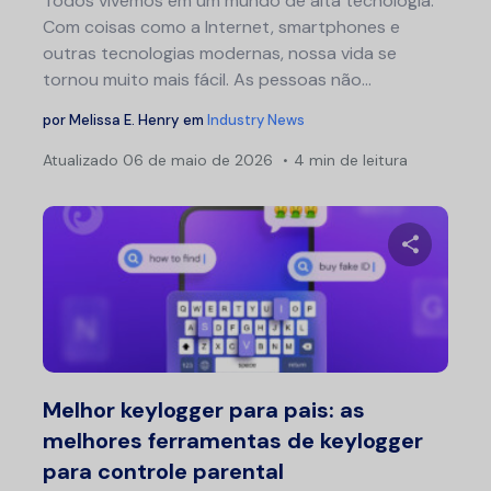
Todos vivemos em um mundo de alta tecnologia.
Com coisas como a Internet, smartphones e
outras tecnologias modernas, nossa vida se
tornou muito mais fácil. As pessoas não...
por
Melissa E. Henry
em
Industry News
Atualizado
06 de maio de 2026
4 min de leitura
Na
por
pos
Compartil
Twitter
F
Melhor keylogger para pais: as
melhores ferramentas de keylogger
para controle parental