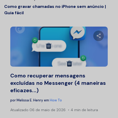
Como gravar chamadas no iPhone sem anúncio |
Guia fácil
Compartil
Twitter
F
Como recuperar mensagens
excluídas no Messenger (4 maneiras
eficazes...)
por
Melissa E. Henry
em
How To
Atualizado
06 de maio de 2026
4 min de leitura