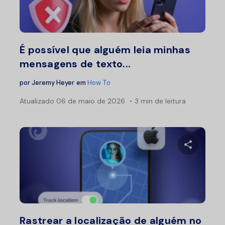
Twitter
F
É possível que alguém leia minhas
mensagens de texto...
por
Jeremy Heyer
em
How To
Atualizado
06 de maio de 2026
3 min de leitura
Compartil
Twitter
F
Rastrear a localização de alguém no