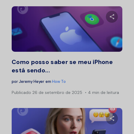
Compartil
Twitter
F
Como posso saber se meu iPhone
está sendo...
por
Jeremy Heyer
em
How To
Publicado
26 de setembro de 2025
4 min de leitura
Compartil