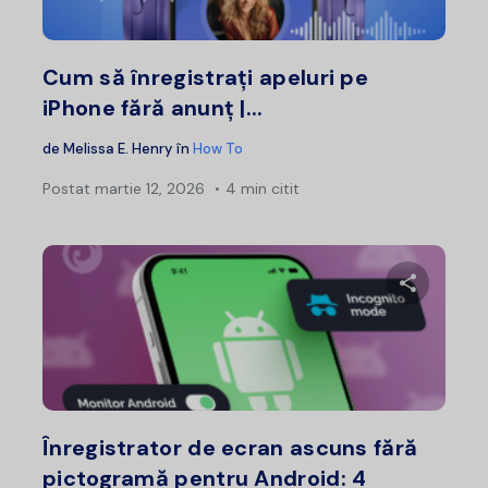
Twitter
F
Cum să înregistrați apeluri pe
iPhone fără anunț |...
de
Melissa E. Henry
în
How To
Postat
martie 12, 2026
4 min citit
Distribui
Twitter
F
Înregistrator de ecran ascuns fără
pictogramă pentru Android: 4