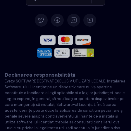
Germană
Español
Français
Italiană
Declinarea responsabilității
Portugheză
Eyezy SOFTWARE DESTINAT EXCLUSIV UTILIZĂRII LEGALE. Instalarea
Software-ului Licențiat pe un dispozitiv care nu vă aparține
Türkçe
constituie o încălcare a legii aplicabile și a legilor jurisdicției locale.
Legea impune, în general, să notificați proprietarii dispozitivelor pe
care intenționați să instalați Software-ul Licențiat. Încălcarea
Poloneză
acestei cerințe poate duce la aplicarea de sancțiuni pecuniare și
penale severe asupra contravenientului. Înainte de a instala și
utiliza software-ul licențiat, trebuie să consultați consilierul dvs.
juridic cu privire la legalitatea utilizării acestuia în jurisdicția dvs.