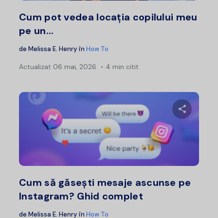
Twitter
F
Cum pot vedea locația copilului meu
pe un...
de
Melissa E. Henry
în
How To
Actualizat
06 mai, 2026
4 min citit
Distribui
Twitter
F
Cum să găsești mesaje ascunse pe
Instagram? Ghid complet
de
Melissa E. Henry
în
How To