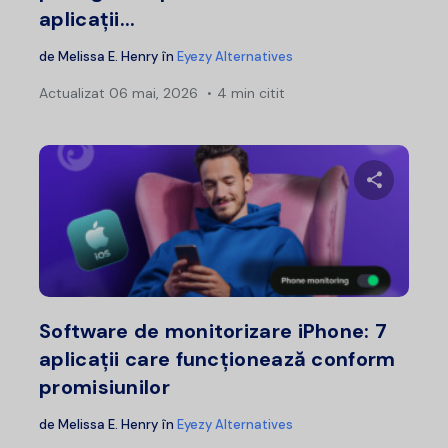
aplicații...
de
Melissa E. Henry
în
Eyezy Alternatives
Actualizat
06 mai, 2026
4 min citit
Distribui
Twitter
F
Software de monitorizare iPhone: 7
aplicații care funcționează conform
promisiunilor
de
Melissa E. Henry
în
Eyezy Alternatives