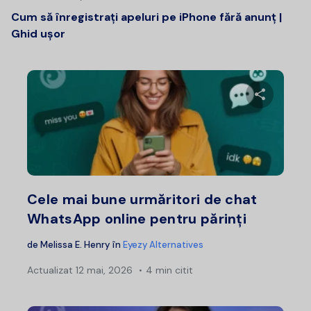
Cum să înregistrați apeluri pe iPhone fără anunț |
Ghid ușor
Distribui
Twitter
F
Cele mai bune urmăritori de chat
WhatsApp online pentru părinți
de
Melissa E. Henry
în
Eyezy Alternatives
Actualizat
12 mai, 2026
4 min citit