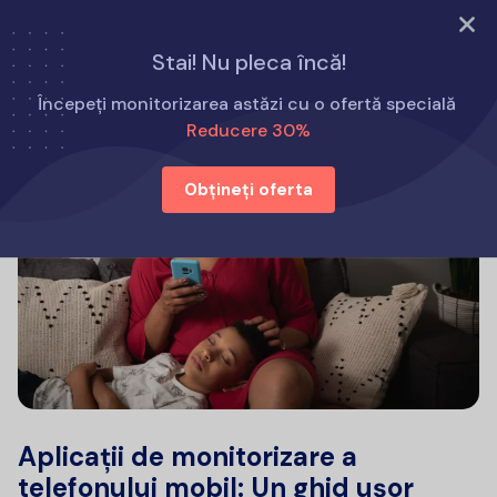
Încearcă acum
Stai! Nu pleca încă!
Începeți monitorizarea astăzi cu o ofertă specială
Reducere 30%
Obțineți oferta
Aplicații de monitorizare a
telefonului mobil: Un ghid ușor