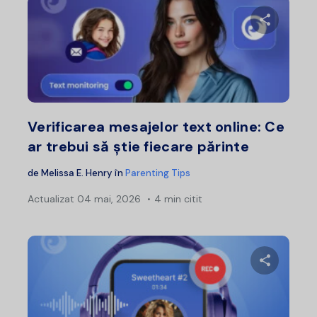
Distribui
Twitter
F
Verificarea mesajelor text online: Ce
ar trebui să știe fiecare părinte
de
Melissa E. Henry
în
Parenting Tips
Actualizat
04 mai, 2026
4 min citit
Distribui