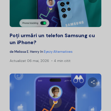
Distribui
Twitter
F
Poți urmări un telefon Samsung cu
un iPhone?
de
Melissa E. Henry
în
Eyezy Alternatives
Actualizat
06 mai, 2026
4 min citit
Distribui