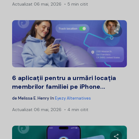
Actualizat
06 mai, 2026
5 min citit
Distribui
Twitter
F
6 aplicații pentru a urmări locația
membrilor familiei pe iPhone...
de
Melissa E. Henry
în
Eyezy Alternatives
Actualizat
06 mai, 2026
4 min citit