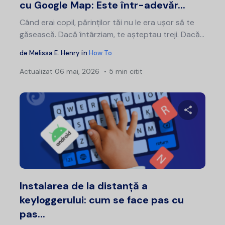
cu Google Map: Este într-adevăr...
Când erai copil, părinților tăi nu le era ușor să te
găsească. Dacă întârziam, te așteptau treji. Dacă...
de
Melissa E. Henry
în
How To
Actualizat
06 mai, 2026
5 min citit
Distribui
Twitter
F
Instalarea de la distanță a
keyloggerului: cum se face pas cu
pas...