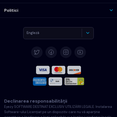
Politici
Engleză
Germană
Español
Français
Italiană
Declinarea responsabilității
Portugheză
Eyezy SOFTWARE DESTINAT EXCLUSIV UTILIZĂRII LEGALE. Instalarea
Software-ului Licențiat pe un dispozitiv care nu vă aparține
Türkçe