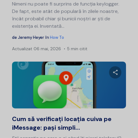
Nimeni nu poate fi surprins de funcția keylogger.
De fapt, este atât de populară în zilele noastre,
încât probabil chiar și bunicii noștri ar ști de
existența ei. Inventată...
de
Jeremy Heyer
în
How To
Actualizat
06 mai, 2026
5 min citit
Distribui
Twitter
F
Cum să verificați locația cuiva pe
iMessage: pași simpli...