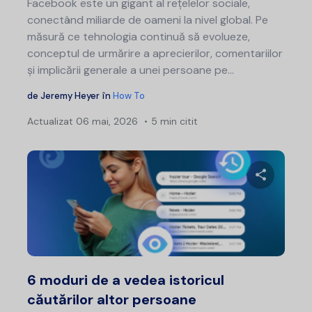
Facebook este un gigant al rețelelor sociale,
conectând miliarde de oameni la nivel global. Pe
măsură ce tehnologia continuă să evolueze,
conceptul de urmărire a aprecierilor, comentariilor
și implicării generale a unei persoane pe...
de
Jeremy Heyer
în
How To
Actualizat
06 mai, 2026
5 min citit
Distribui
Twitter
F
6 moduri de a vedea istoricul
căutărilor altor persoane