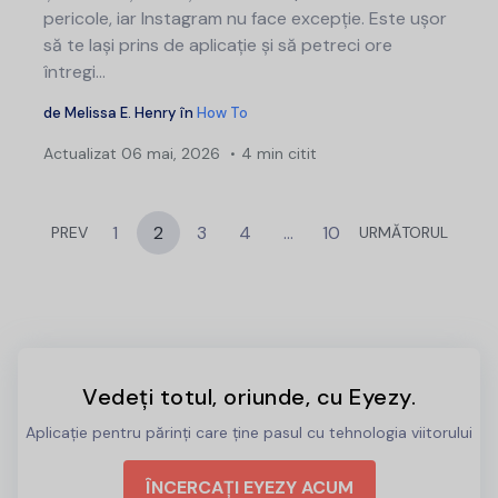
pericole, iar Instagram nu face excepție. Este ușor
să te lași prins de aplicație și să petreci ore
întregi...
de
Melissa E. Henry
în
How To
Actualizat
06 mai, 2026
4 min citit
1
2
3
4
…
10
PREV
URMĂTORUL
Vedeți totul, oriunde, cu Eyezy.
Aplicație pentru părinți care ține pasul cu tehnologia viitorului
ÎNCERCAȚI EYEZY ACUM