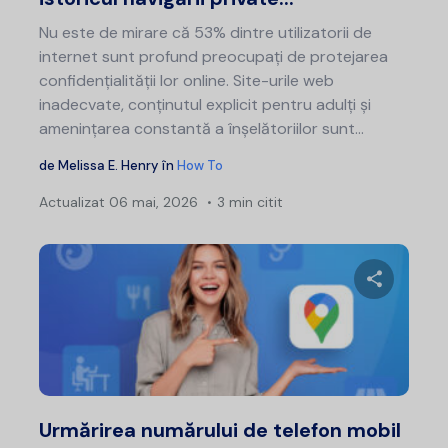
Nu este de mirare că 53% dintre utilizatorii de
internet sunt profund preocupați de protejarea
confidențialității lor online. Site-urile web
inadecvate, conținutul explicit pentru adulți și
amenințarea constantă a înșelătoriilor sunt...
de
Melissa E. Henry
în
How To
Actualizat
06 mai, 2026
3 min citit
Distribui
Twitter
F
Urmărirea numărului de telefon mobil