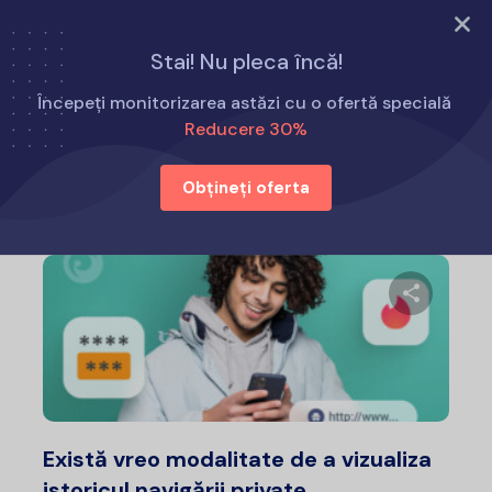
Încearcă acum
Stai! Nu pleca încă!
Acasă
Cum să
Începeți monitorizarea astăzi cu o ofertă specială
Reducere 30%
Cum să
Obțineți oferta
Distribui
Twitter
F
Există vreo modalitate de a vizualiza
istoricul navigării private...