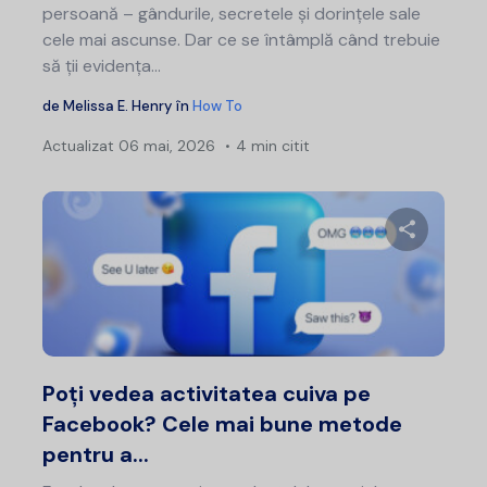
persoană – gândurile, secretele și dorințele sale
cele mai ascunse. Dar ce se întâmplă când trebuie
să ții evidența...
de
Melissa E. Henry
în
How To
Actualizat
06 mai, 2026
4 min citit
Distribui
Twitter
F
Poți vedea activitatea cuiva pe
Facebook? Cele mai bune metode
pentru a...