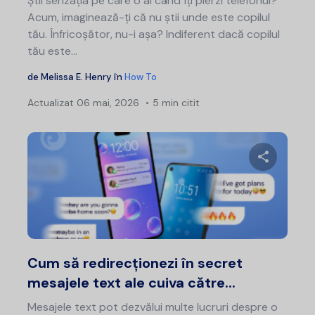
Știi senzația pe care o ai când îți pierzi telefonul?
Acum, imaginează-ți că nu știi unde este copilul
tău. Înfricoșător, nu-i așa? Indiferent dacă copilul
tău este...
de
Melissa E. Henry
în
How To
Actualizat
06 mai, 2026
5 min citit
Distribui
Twitter
F
Cum să redirecționezi în secret
mesajele text ale cuiva către...
Mesajele text pot dezvălui multe lucruri despre o