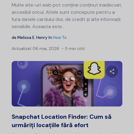
Multe site-uri web pot conține conținut inadecvat,
accesibil oricui. Altele sunt concepute pentru a
fura datele cardului dvs. de credit și alte informații
sensibile. Aceasta este...
de
Melissa E. Henry
în
How To
Actualizat
06 mai, 2026
5 min citit
Distribui
Twitter
F
Snapchat Location Finder: Cum să
urmăriți locațiile fără efort