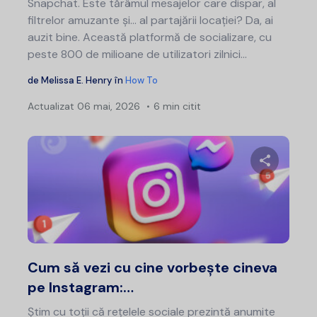
Snapchat. Este tărâmul mesajelor care dispar, al
filtrelor amuzante și... al partajării locației? Da, ai
auzit bine. Această platformă de socializare, cu
peste 800 de milioane de utilizatori zilnici...
de
Melissa E. Henry
în
How To
Actualizat
06 mai, 2026
6 min citit
Nav
în
art
Distribui
Twitter
F
Cum să vezi cu cine vorbește cineva
pe Instagram:…
Știm cu toții că rețelele sociale prezintă anumite