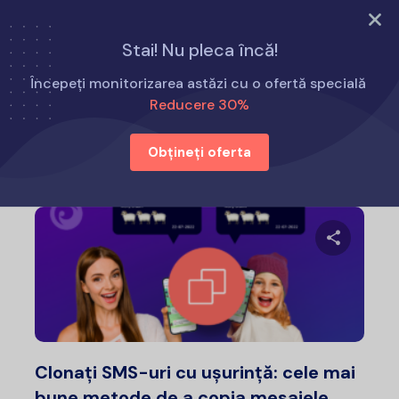
Încearcă acum
Stai! Nu pleca încă!
Acasă
Cum să
Începeți monitorizarea astăzi cu o ofertă specială
Reducere 30%
Cum să
Obțineți oferta
Distribui
Twitter
F
Clonați SMS-uri cu ușurință: cele mai
bune metode de a copia mesajele