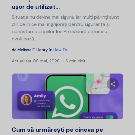
ușor de utilizat...
Situația nu devine mai sigură, iar mulți părinți sunt
din ce în ce mai îngrijorați pentru siguranța și
bunăstarea copiilor lor. Pe măsură ce lumea
evoluează...
de
Melissa E. Henry
în
How To
Actualizat
06 mai, 2026
6 min citit
Distribui
Twitter
F
Cum să urmărești pe cineva pe