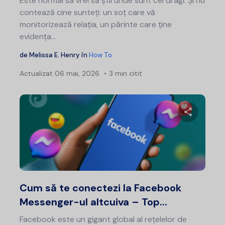
Este normal să vrei să știi unde sunt cei dragi. Și nu
contează cine sunteți: un soț care vă
monitorizează relația, un părinte care ține
evidența...
de
Melissa E. Henry
în
How To
Actualizat
06 mai, 2026
3 min citit
Distribui
Twitter
F
Cum să te conectezi la Facebook
Messenger-ul altcuiva – Top...
Facebook este un gigant global al rețelelor de