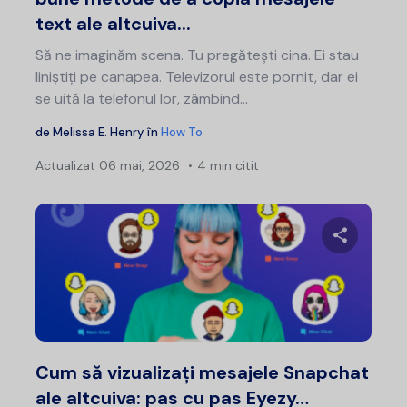
text ale altcuiva...
Să ne imaginăm scena. Tu pregătești cina. Ei stau
liniștiți pe canapea. Televizorul este pornit, dar ei
se uită la telefonul lor, zâmbind...
de
Melissa E. Henry
în
How To
Actualizat
06 mai, 2026
4 min citit
Distribui
Twitter
F
Cum să vizualizați mesajele Snapchat
ale altcuiva: pas cu pas Eyezy…