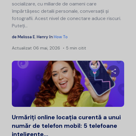
socializare, cu miliarde de oameni care
împărtășesc detalii personale, conversații și
fotografii. Acest nivel de conectare aduce riscuri.
Puteți...
de
Melissa E. Henry
în
How To
Actualizat
06 mai, 2026
5 min citit
Nav
în
art
Distribui
Twitter
F
Urmăriți online locația curentă a unui
număr de telefon mobil: 5 telefoane
inteligente...