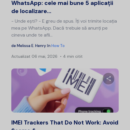
WhatsApp: cele mai bune 5 aplicații
de localizare...
- Unde ești? - E greu de spus. Îți voi trimite locația
mea pe WhatsApp. Dacă trebuie să anunți pe
cineva unde te afli...
de
Melissa E. Henry
în
How To
Actualizat
06 mai, 2026
4 min citit
Distribui
Twitter
F
IMEI Trackers That Do Not Work: Avoid