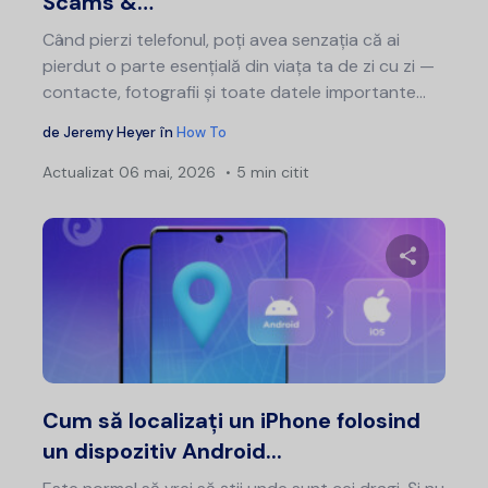
Scams &…
Când pierzi telefonul, poți avea senzația că ai
pierdut o parte esențială din viața ta de zi cu zi —
contacte, fotografii și toate datele importante...
de
Jeremy Heyer
în
How To
Actualizat
06 mai, 2026
5 min citit
Distribui
Twitter
F
Cum să localizați un iPhone folosind
un dispozitiv Android...