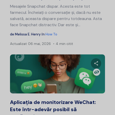
Mesajele Snapchat dispar. Acesta este tot
farmecul. Încheiați o conversație și, dacă nu este
salvată, aceasta dispare pentru totdeauna. Asta
face Snapchat distractiv. Dar este și...
de
Melissa E. Henry
în
How To
Actualizat
06 mai, 2026
4 min citit
Distribui
Twitter
F
Aplicația de monitorizare WeChat:
Este într-adevăr posibil să