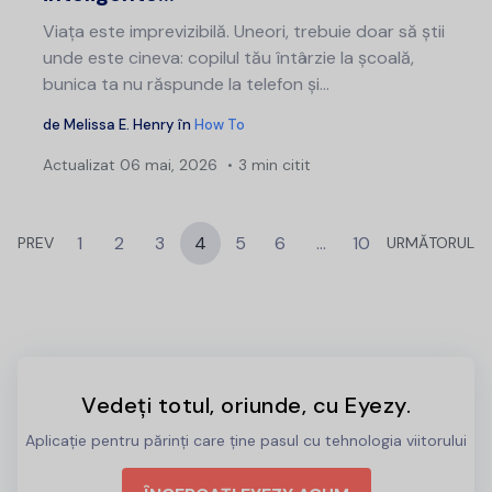
Viața este imprevizibilă. Uneori, trebuie doar să știi
unde este cineva: copilul tău întârzie la școală,
bunica ta nu răspunde la telefon și...
de
Melissa E. Henry
în
How To
Actualizat
06 mai, 2026
3 min citit
1
2
3
4
5
6
…
10
PREV
URMĂTORUL
Vedeți totul, oriunde, cu Eyezy.
Aplicație pentru părinți care ține pasul cu tehnologia viitorului