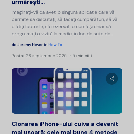
urmărești...
Imaginați-vă că aveți o singură aplicație care vă
permite să discutați, să faceți cumpărături, să vă
plătiți facturile, să rezervați o cursă și chiar să
programați o vizită la medic, în loc de sute de...
de
Jeremy Heyer
în
How To
Postat
26 septembrie 2025
5 min citit
Distribui
Twitter
F
Clonarea iPhone-ului cuiva a devenit
mai ușoară: cele mai bune 4 metode