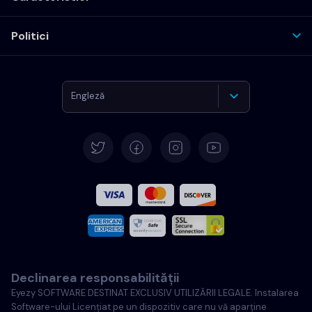
Politici
Engleză
Germană
Español
Français
Italiană
Declinarea responsabilității
Portugheză
Eyezy SOFTWARE DESTINAT EXCLUSIV UTILIZĂRII LEGALE. Instalarea
Software-ului Licențiat pe un dispozitiv care nu vă aparține