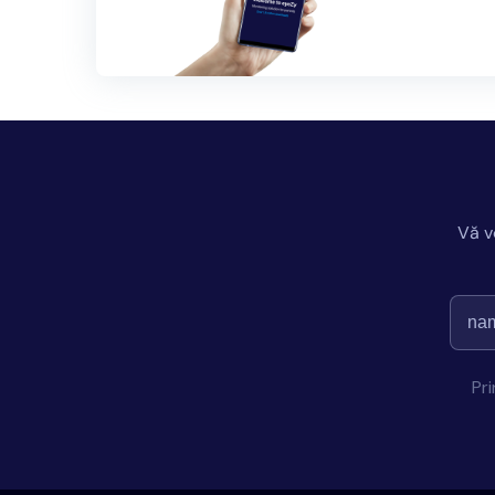
Vă v
Pr