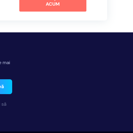
ACUM
e mai
vă
 să