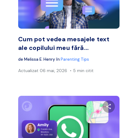
Facebook
Twitter
Face
Copiați linkul
Cum pot vedea mesajele text
ale copilului meu fără...
de
Melissa E. Henry
în
Parenting Tips
Actualizat
06 mai, 2026
5 min citit
ibuie acest articol
Distribuie a