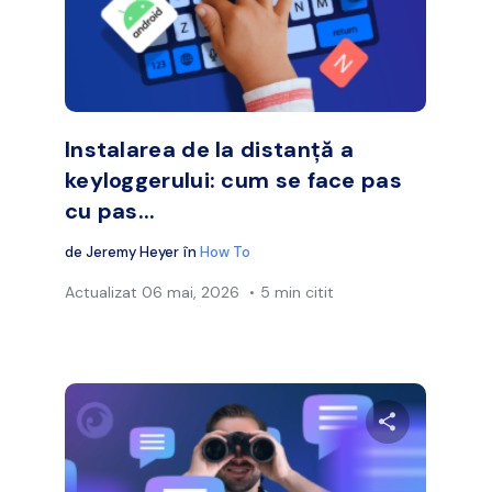
Facebook
Twitter
Face
Copiați linkul
Instalarea de la distanță a
keyloggerului: cum se face pas
cu pas...
de
Jeremy Heyer
în
How To
Actualizat
06 mai, 2026
5 min citit
ibuie acest articol
Distribuie a