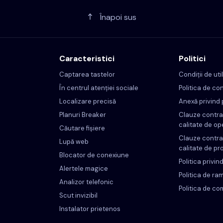
Înapoi sus
Caracteristici
Politici
Captarea tastelor
Condiții de uti
În centrul atenției sociale
Politica de con
Localizare precisă
Anexă privind 
Planuri Breaker
Clauze contra
calitate de op
Căutare fișiere
Clauze contra
Lupă web
calitate de pr
Blocator de conexiune
Politica privin
Alertele magice
Politica de r
Analizor telefonic
Politica de co
Scut invizibil
Instalator prietenos