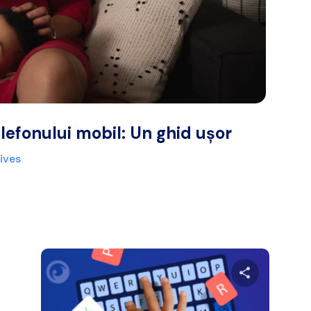
elefonului mobil: Un ghid ușor
ives
ibuie acest articol
Distribuie a