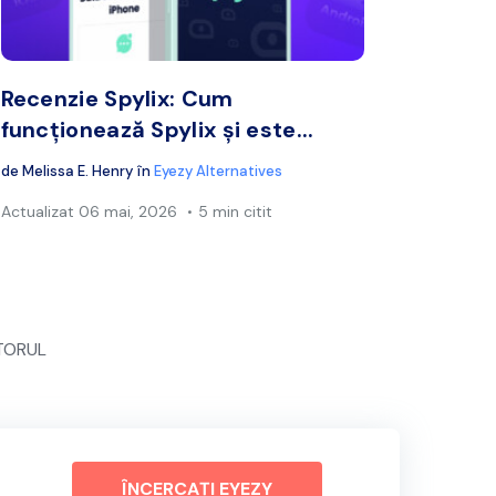
book
Twitter
Facebook
Copiați linkul
Cop
Recenzie Spylix: Cum
funcționează Spylix și este...
de
Melissa E. Henry
în
Eyezy Alternatives
Actualizat
06 mai, 2026
5 min citit
TORUL
ÎNCERCAȚI EYEZY