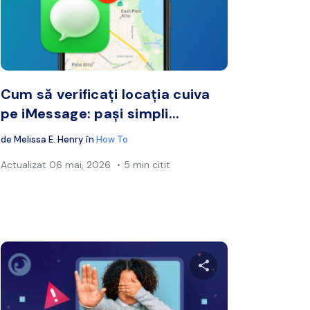
book
Twitter
Facebook
Copiați linkul
Cop
Cum să verificați locația cuiva
pe iMessage: pași simpli...
de
Melissa E. Henry
în
How To
Actualizat
06 mai, 2026
5 min citit
cest articol
Distribuie acest a