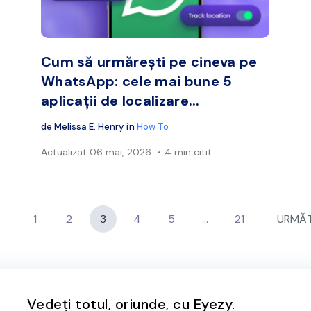
Facebook
Twitter
Face
Copiați linkul
Cum să urmărești pe cineva pe
WhatsApp: cele mai bune 5
aplicații de localizare...
de
Melissa E. Henry
în
How To
Actualizat
06 mai, 2026
4 min citit
1
2
3
4
5
…
21
URMĂ
Vedeți totul, oriunde, cu Eyezy.