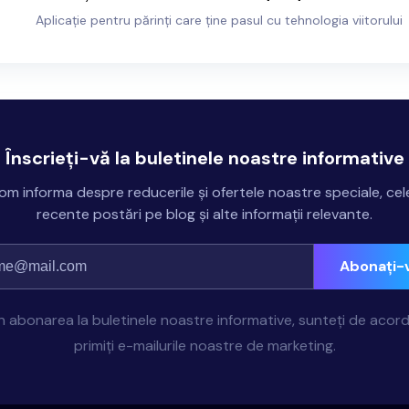
Aplicație pentru părinți care ține pasul cu tehnologia viitorului
Înscrieți-vă la buletinele noastre informative
om informa despre reducerile și ofertele noastre speciale, cel
recente postări pe blog și alte informații relevante.
Abonați-
in abonarea la buletinele noastre informative, sunteți de acord
primiți e-mailurile noastre de marketing.