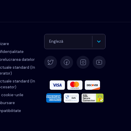
Engleză
lizare
fidențialitate
Germană
prelucrarea datelor
ctuale standard (în
erator)
Español
ctuale standard (în
ocesator)
Français
d cookie-urile
ambursare
Italiană
mpatibilitate
Portugheză