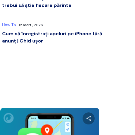
trebui să știe fiecare părinte
How To
12 mart., 2026
Cum să înregistrați apeluri pe iPhone fără
anunț | Ghid ușor
cest articol
Distribuie acest a