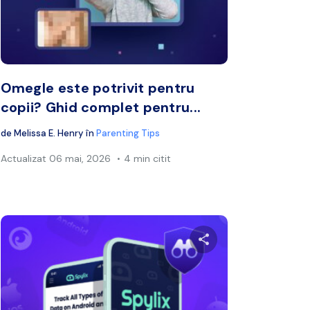
book
Twitter
Facebook
Copiați linkul
Cop
Omegle este potrivit pentru
copii? Ghid complet pentru...
de
Melissa E. Henry
în
Parenting Tips
Actualizat
06 mai, 2026
4 min citit
cest articol
Distribuie acest a