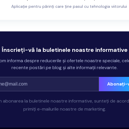
Aplicație pentru părinți care ține pasul cu tehnologia viitorului
Înscrieți-vă la buletinele noastre informative
om informa despre reducerile și ofertele noastre speciale, cel
recente postări pe blog și alte informații relevante.
Abonați-
in abonarea la buletinele noastre informative, sunteți de acord
primiți e-mailurile noastre de marketing.