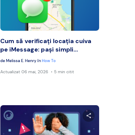
book
Twitter
Facebook
Copiați linkul
Cop
Cum să verificați locația cuiva
pe iMessage: pași simpli...
de
Melissa E. Henry
în
How To
Actualizat
06 mai, 2026
5 min citit
cest articol
Distribuie acest a