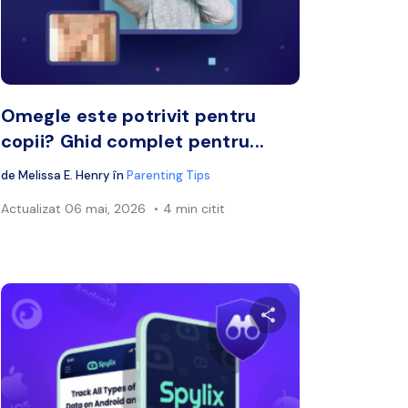
book
Twitter
Facebook
Copiați linkul
Cop
Omegle este potrivit pentru
copii? Ghid complet pentru...
de
Melissa E. Henry
în
Parenting Tips
Actualizat
06 mai, 2026
4 min citit
cest articol
Distribuie acest a