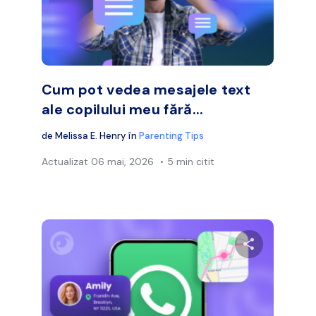
Facebook
Twitter
Face
Copiați linkul
Cum pot vedea mesajele text
ale copilului meu fără...
de
Melissa E. Henry
în
Parenting Tips
Actualizat
06 mai, 2026
5 min citit
ibuie acest articol
Distribuie a