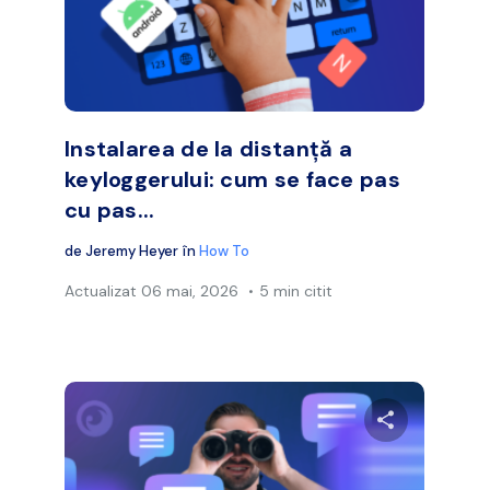
Facebook
Twitter
Face
Copiați linkul
Instalarea de la distanță a
keyloggerului: cum se face pas
cu pas...
de
Jeremy Heyer
în
How To
Actualizat
06 mai, 2026
5 min citit
ibuie acest articol
Distribuie a