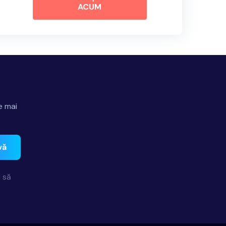
ACUM
e mai
vă
 să