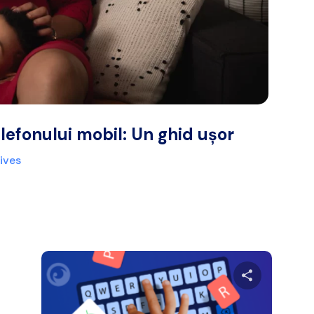
elefonului mobil: Un ghid ușor
ives
ibuie acest articol
Distribuie a