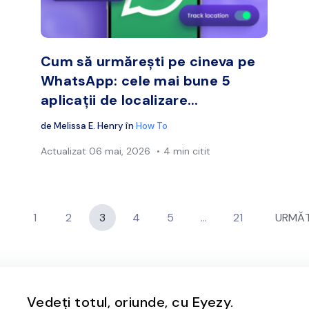
Facebook
Twitter
Face
Copiați linkul
Cum să urmărești pe cineva pe
WhatsApp: cele mai bune 5
aplicații de localizare...
de
Melissa E. Henry
în
How To
Actualizat
06 mai, 2026
4 min citit
1
2
3
4
5
…
21
URMĂ
Vedeți totul, oriunde, cu Eyezy.