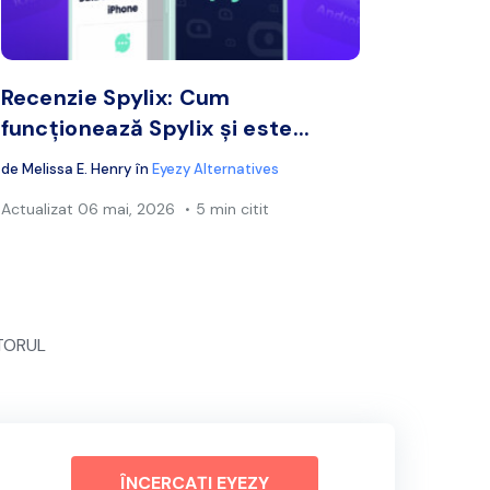
book
Twitter
Facebook
Copiați linkul
Cop
Recenzie Spylix: Cum
funcționează Spylix și este...
de
Melissa E. Henry
în
Eyezy Alternatives
Actualizat
06 mai, 2026
5 min citit
TORUL
ÎNCERCAȚI EYEZY