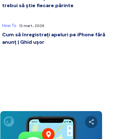
trebui să știe fiecare părinte
How To
12 mart., 2026
Cum să înregistrați apeluri pe iPhone fără
anunț | Ghid ușor
cest articol
Distribuie acest a