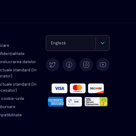
Engleză
lizare
fidențialitate
Germană
prelucrarea datelor
ctuale standard (în
erator)
Español
ctuale standard (în
ocesator)
Français
d cookie-urile
ambursare
Italiană
mpatibilitate
Portugheză