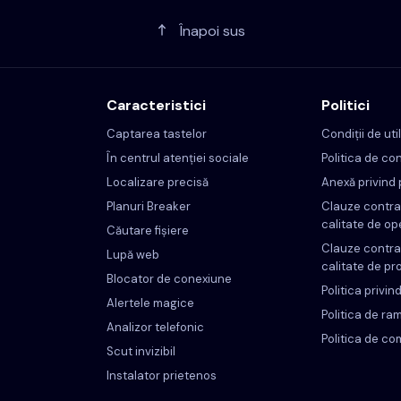
Înapoi sus
Caracteristici
Politici
Captarea tastelor
Condiții de uti
În centrul atenției sociale
Politica de con
Localizare precisă
Anexă privind 
Planuri Breaker
Clauze contra
calitate de op
Căutare fișiere
Clauze contra
Lupă web
calitate de pr
Blocator de conexiune
Politica privin
Alertele magice
Politica de r
Analizor telefonic
Politica de co
Scut invizibil
Instalator prietenos