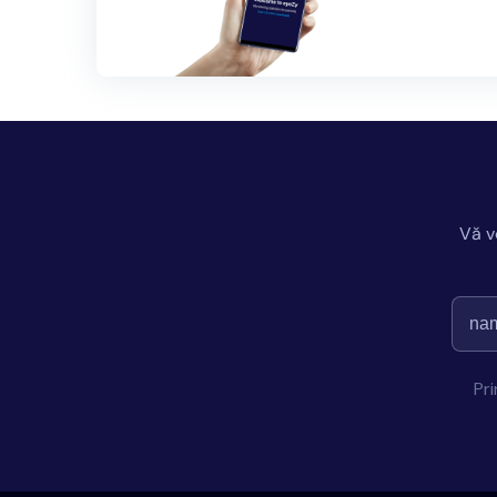
Vă v
Pr