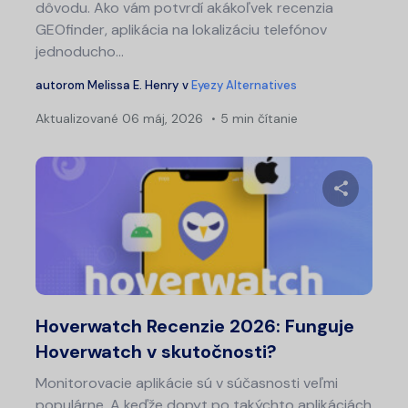
dôvodu. Ako vám potvrdí akákoľvek recenzia
GEOfinder, aplikácia na lokalizáciu telefónov
jednoducho...
autorom
Melissa E. Henry
v
Eyezy Alternatives
Aktualizované
06 máj, 2026
5 min čítanie
Zdieľajt
Twitter
Fa
Hoverwatch Recenzie 2026: Funguje
Hoverwatch v skutočnosti?
Monitorovacie aplikácie sú v súčasnosti veľmi
populárne. A keďže dopyt po takýchto aplikáciách