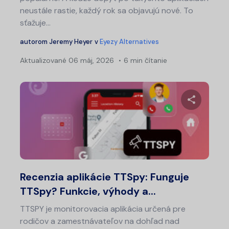
neustále rastie, každý rok sa objavujú nové. To
sťažuje...
autorom
Jeremy Heyer
v
Eyezy Alternatives
Aktualizované
06 máj, 2026
6 min čítanie
Nav
v
čl
Zdieľajt
Twitter
Fa
Recenzia aplikácie TTSpy: Funguje
TTSpy? Funkcie, výhody a...
TTSPY je monitorovacia aplikácia určená pre
rodičov a zamestnávateľov na dohľad nad