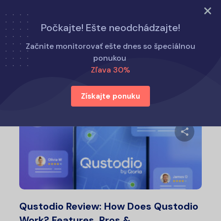
Vyskúšajte teraz
Počkajte! Ešte neodchádzajte!
Domov
Alternatívy k Eyezy
Začnite monitorovať ešte dnes so špeciálnou
ponukou
Zľava 30%
Alternatívy k Eyezy
Získajte ponuku
Zdieľajt
Twitter
Fa
Qustodio Review: How Does Qustodio
Work? Features, Pros &…