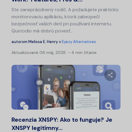
Ste zaneprázdnený rodič. A požadujete praktickú
monitorovaciu aplikáciu, ktorá zabezpečí
bezpečnosť vašich detí pri používaní internetu.
Qustodio má dobrú povesť...
autorom
Melissa E. Henry
v
Eyezy Alternatives
Aktualizované
06 máj, 2026
4 min čítanie
Zdieľajt
Twitter
Fa
Recenzia XNSPY: Ako to funguje? Je
XNSPY legitímny…