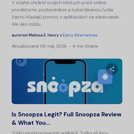
V snahe chrániť svojich blízkych pred online
predátormi, podvodníkmi a kyberšikanou ľudia
často hľadajú pomoc v aplikáciách na sledovanie.
Ale ako môžu...
autorom
Melissa E. Henry
v
Eyezy Alternatives
Aktualizované
06 máj, 2026
4 min čítanie
Zdieľajt
Twitter
Fa
Is Snoopza Legit? Full Snoopza Review
& What You…
Toľko monitorovacích aplikácií. Toľko sľubov.