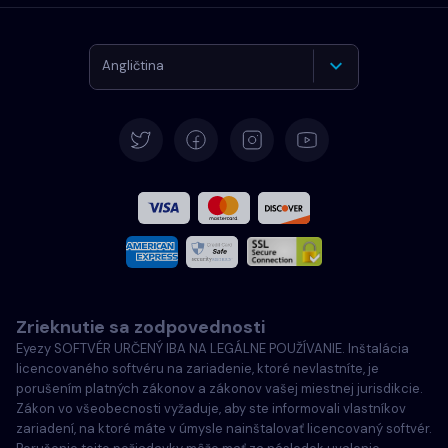
Angličtina
Nemčina
Španielčina
Francúzština
Taliansky
Zrieknutie sa zodpovednosti
Português
Eyezy SOFTVÉR URČENÝ IBA NA LEGÁLNE POUŽÍVANIE. Inštalácia
licencovaného softvéru na zariadenie, ktoré nevlastníte, je
Türkçe
porušením platných zákonov a zákonov vašej miestnej jurisdikcie.
Zákon vo všeobecnosti vyžaduje, aby ste informovali vlastníkov
zariadení, na ktoré máte v úmysle nainštalovať licencovaný softvér.
Poľský