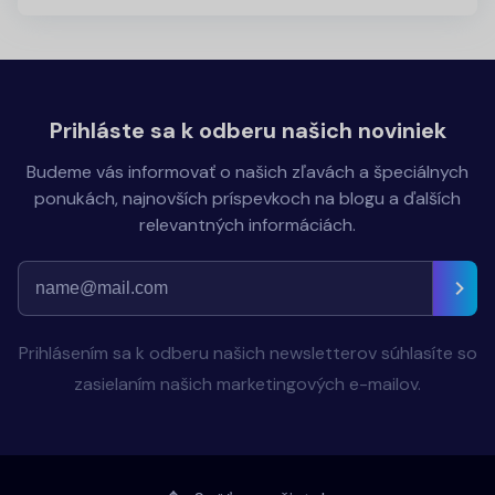
Prihláste sa k odberu našich noviniek
Budeme vás informovať o našich zľavách a špeciálnych
ponukách, najnovších príspevkoch na blogu a ďalších
relevantných informáciách.
Prihlásením sa k odberu našich newsletterov súhlasíte so
zasielaním našich marketingových e-mailov.