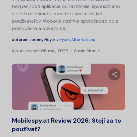
bezpečnosti aplikácie pcTattletale, špionážneho
softvéru známeho monitorovaním aktivít
používateľov. Webová stránka spoločnosti bola
poškodená a odkazy na...
autorom
Jeremy Heyer
v
Eyezy Alternatives
Aktualizované
06 máj, 2026
5 min čítanie
Zdieľajt
Twitter
Fa
Mobilespy.at Review 2026: Stojí za to
používať?