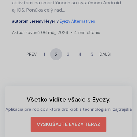
aktivitami na smartfónoch so systémom Android
aj iOS. Ponúka celý rad...
autorom
Jeremy Heyer
v
Eyezy Alternatives
Aktualizované
06 máj, 2026
4 min čítanie
1
2
3
4
5
PREV
ĎALŠÍ
Všetko vidíte všade s Eyezy.
Aplikácia pre rodičov, ktorá drží krok s technológiami zajtrajška
VYSKÚŠAJTE EYEZY TERAZ