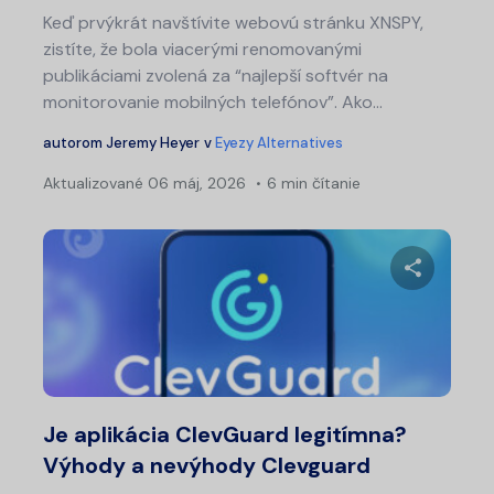
Keď prvýkrát navštívite webovú stránku XNSPY,
zistíte, že bola viacerými renomovanými
publikáciami zvolená za “najlepší softvér na
monitorovanie mobilných telefónov”. Ako...
autorom
Jeremy Heyer
v
Eyezy Alternatives
Aktualizované
06 máj, 2026
6 min čítanie
Zdieľajt
Twitter
Fa
Je aplikácia ClevGuard legitímna?
Výhody a nevýhody Clevguard