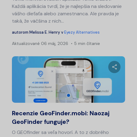
Každá aplikácia tvrdí, že je najlepšia na sledovanie
vášho dieťaťa alebo zamestnanca. Ale pravda je
taká, že väčšina z nich...
autorom
Melissa E. Henry
v
Eyezy Alternatives
Aktualizované
06 máj, 2026
5 min čítanie
Zdieľajt
Twitter
Fa
Recenzie GeoFinder.mobi: Naozaj
GeoFinder funguje?
O GEOfinder sa veľa hovorí. A to z dobrého