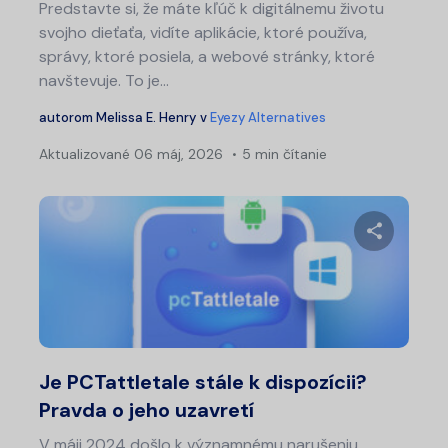
Predstavte si, že máte kľúč k digitálnemu životu
svojho dieťaťa, vidíte aplikácie, ktoré používa,
správy, ktoré posiela, a webové stránky, ktoré
navštevuje. To je...
autorom
Melissa E. Henry
v
Eyezy Alternatives
Aktualizované
06 máj, 2026
5 min čítanie
Zdieľajt
Twitter
Fa
Je PCTattletale stále k dispozícii?
Pravda o jeho uzavretí
V máji 2024 došlo k významnému narušeniu