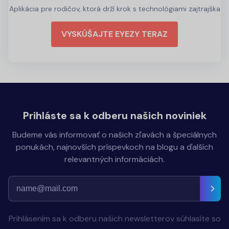
Aplikácia pre rodičov, ktorá drží krok s technológiami zajtrajška
VYSKÚŠAJTE EYEZY TERAZ
Prihláste sa k odberu našich noviniek
Budeme vás informovať o našich zľavách a špeciálnych
ponukách, najnovších príspevkoch na blogu a ďalších
relevantných informáciách.
Prihlásením sa k odberu našich newsletterov súhlasíte so