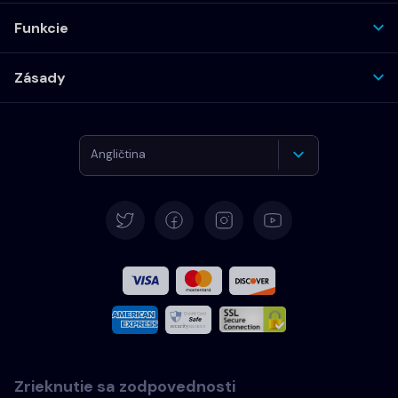
Funkcie
Zásady
Angličtina
Nemčina
Španielčina
Francúzština
Taliansky
Zrieknutie sa zodpovednosti
Português