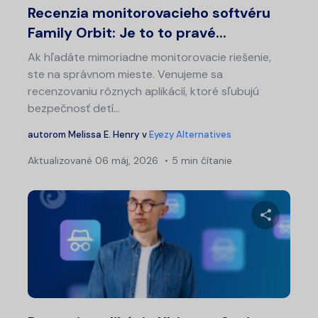
Recenzia monitorovacieho softvéru
Family Orbit: Je to to pravé...
Ak hľadáte mimoriadne monitorovacie riešenie,
ste na správnom mieste. Venujeme sa
recenzovaniu rôznych aplikácií, ktoré sľubujú
bezpečnosť detí...
autorom
Melissa E. Henry
v
Eyezy Alternatives
Aktualizované
06 máj, 2026
5 min čítanie
Nav
v
čl
Zdieľajt
Twitter
Fa