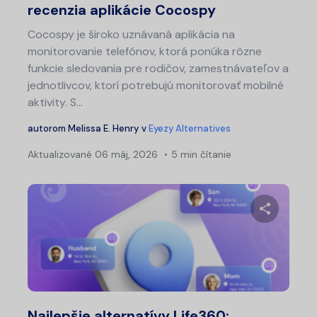
recenzia aplikácie Cocospy
Cocospy je široko uznávaná aplikácia na
monitorovanie telefónov, ktorá ponúka rôzne
funkcie sledovania pre rodičov, zamestnávateľov a
jednotlivcov, ktorí potrebujú monitorovať mobilné
aktivity. S...
autorom
Melissa E. Henry
v
Eyezy Alternatives
Aktualizované
06 máj, 2026
5 min čítanie
Zdieľajt
Twitter
Fa
Najlepšie alternatívy Life360: