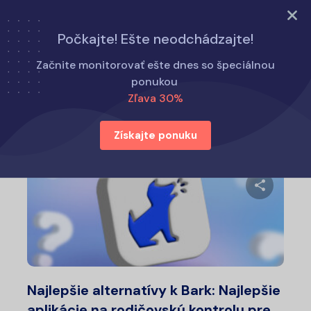
Vyskúšajte teraz
Počkajte! Ešte neodchádzajte!
Domov
Alternatívy k Eyezy
Začnite monitorovať ešte dnes so špeciálnou
ponukou
Zľava 30%
Alternatívy k Eyezy
Získajte ponuku
Zdieľajt
Twitter
Fa
Najlepšie alternatívy k Bark: Najlepšie
aplikácie na rodičovskú kontrolu pre