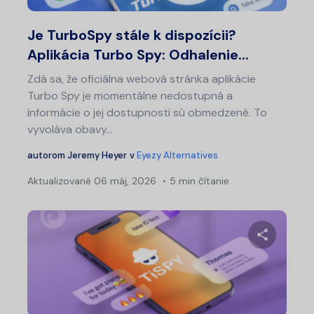
Twitter
Fa
Je TurboSpy stále k dispozícii?
Aplikácia Turbo Spy: Odhalenie...
Zdá sa, že oficiálna webová stránka aplikácie
Turbo Spy je momentálne nedostupná a
informácie o jej dostupnosti sú obmedzené. To
vyvoláva obavy...
autorom
Jeremy Heyer
v
Eyezy Alternatives
Aktualizované
06 máj, 2026
5 min čítanie
Zdieľajt