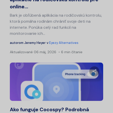
online...
Bark je obľúbená aplikácia na rodičovskú kontrolu,
ktorá pomáha rodinám chrániť svoje deti na
internete. Ponúka celý rad funkcií na
monitorovanie ich...
autorom
Jeremy Heyer
v
Eyezy Alternatives
Aktualizované
06 máj, 2026
6 min čítanie
Zdieľajt
Twitter
Fa
Ako funguje Cocospy? Podrobná