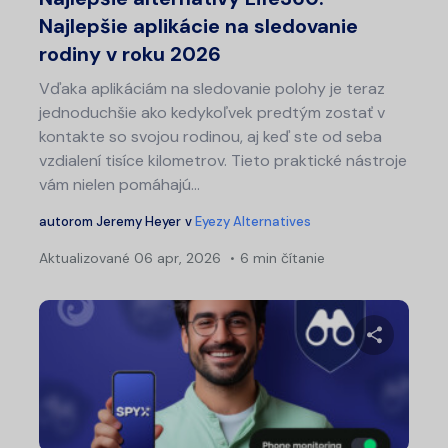
Najlepšie aplikácie na sledovanie
rodiny v roku 2026
Vďaka aplikáciám na sledovanie polohy je teraz
jednoduchšie ako kedykoľvek predtým zostať v
kontakte so svojou rodinou, aj keď ste od seba
vzdialení tisíce kilometrov. Tieto praktické nástroje
vám nielen pomáhajú...
autorom
Jeremy Heyer
v
Eyezy Alternatives
Aktualizované
06 apr, 2026
6 min čítanie
Zdieľajt