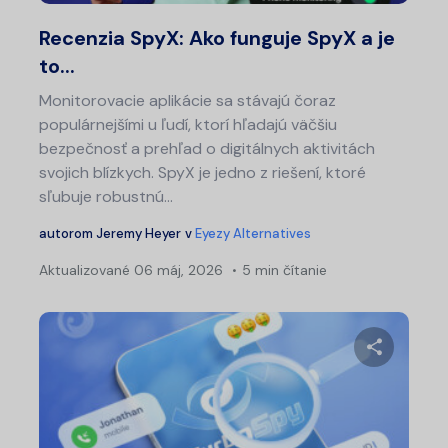
Twitter
Fa
Recenzia SpyX: Ako funguje SpyX a je
to...
Monitorovacie aplikácie sa stávajú čoraz
populárnejšími u ľudí, ktorí hľadajú väčšiu
bezpečnosť a prehľad o digitálnych aktivitách
svojich blízkych. SpyX je jedno z riešení, ktoré
sľubuje robustnú...
autorom
Jeremy Heyer
v
Eyezy Alternatives
Aktualizované
06 máj, 2026
5 min čítanie
Zdieľajt