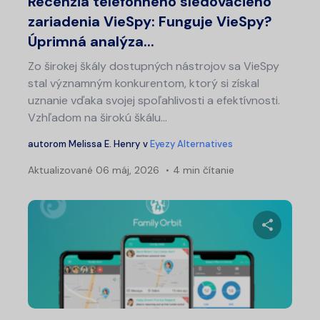
Recenzia telefónneho sledovacieho
zariadenia VieSpy: Funguje VieSpy?
Úprimná analýza...
Zo širokej škály dostupných nástrojov sa VieSpy
stal významným konkurentom, ktorý si získal
uznanie vďaka svojej spoľahlivosti a efektívnosti.
Vzhľadom na širokú škálu...
autorom
Melissa E. Henry
v
Eyezy Alternatives
Aktualizované
06 máj, 2026
4 min čítanie
Zdieľajt
Twitter
Fa