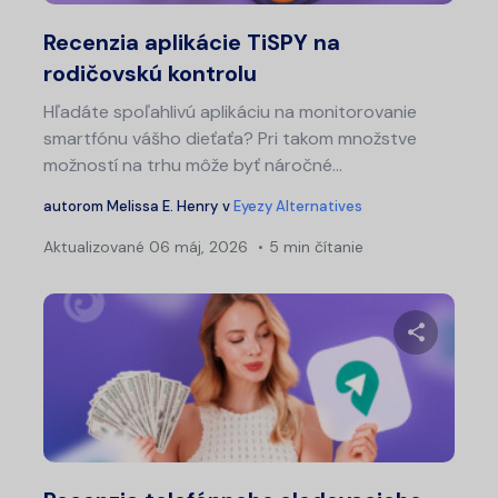
Twitter
Fa
Recenzia aplikácie TiSPY na
rodičovskú kontrolu
Hľadáte spoľahlivú aplikáciu na monitorovanie
smartfónu vášho dieťaťa? Pri takom množstve
možností na trhu môže byť náročné...
autorom
Melissa E. Henry
v
Eyezy Alternatives
Aktualizované
06 máj, 2026
5 min čítanie
Zdieľajt
Twitter
Fa