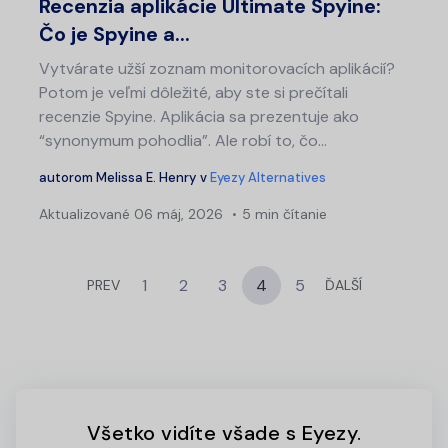
Recenzia aplikácie Ultimate Spyine:
Čo je Spyine a...
Vytvárate užší zoznam monitorovacích aplikácií?
Potom je veľmi dôležité, aby ste si prečítali
recenzie Spyine. Aplikácia sa prezentuje ako
“synonymum pohodlia”. Ale robí to, čo...
autorom
Melissa E. Henry
v
Eyezy Alternatives
Aktualizované
06 máj, 2026
5 min čítanie
1
2
3
4
5
PREV
ĎALŠÍ
Všetko vidíte všade s Eyezy.