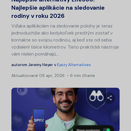
Najlepšie aplikácie na sledovanie
rodiny v roku 2026
Vďaka aplikáciám na sledovanie polohy je teraz
jednoduchšie ako kedykoľvek predtým zostať v
kontakte so svojou rodinou, aj keď ste od seba
vzdialení tisíce kilometrov. Tieto praktické nástroje
vám nielen pomáhajú...
autorom
Jeremy Heyer
v
Eyezy Alternatives
Aktualizované
06 apr, 2026
6 min čítanie
Zdieľajt