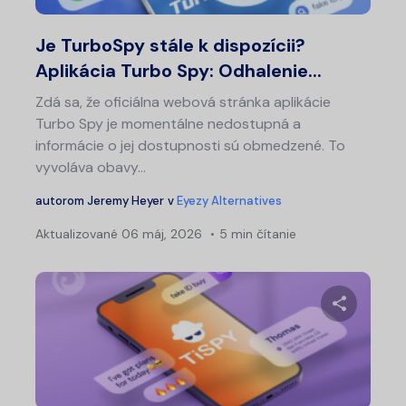
Twitter
Fa
Je TurboSpy stále k dispozícii?
Aplikácia Turbo Spy: Odhalenie...
Zdá sa, že oficiálna webová stránka aplikácie
Turbo Spy je momentálne nedostupná a
informácie o jej dostupnosti sú obmedzené. To
vyvoláva obavy...
autorom
Jeremy Heyer
v
Eyezy Alternatives
Aktualizované
06 máj, 2026
5 min čítanie
Zdieľajt