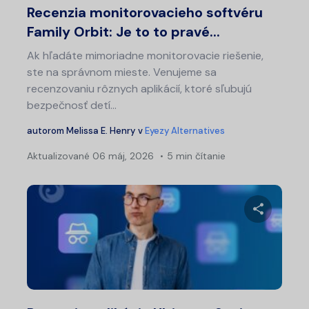
Recenzia monitorovacieho softvéru
Family Orbit: Je to to pravé...
Ak hľadáte mimoriadne monitorovacie riešenie,
ste na správnom mieste. Venujeme sa
recenzovaniu rôznych aplikácií, ktoré sľubujú
bezpečnosť detí...
autorom
Melissa E. Henry
v
Eyezy Alternatives
Aktualizované
06 máj, 2026
5 min čítanie
Nav
v
čl
Zdieľajt
Twitter
Fa