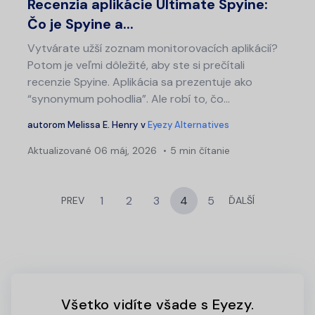
Recenzia aplikácie Ultimate Spyine:
Čo je Spyine a...
Vytvárate užší zoznam monitorovacích aplikácií?
Potom je veľmi dôležité, aby ste si prečítali
recenzie Spyine. Aplikácia sa prezentuje ako
“synonymum pohodlia”. Ale robí to, čo...
autorom
Melissa E. Henry
v
Eyezy Alternatives
Aktualizované
06 máj, 2026
5 min čítanie
1
2
3
4
5
PREV
ĎALŠÍ
Všetko vidíte všade s Eyezy.