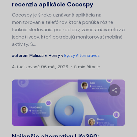
recenzia aplikácie Cocospy
Cocospy je široko uznávaná aplikácia na
monitorovanie telefónov, ktorá ponúka rôzne
funkcie sledovania pre rodičov, zamestnávateľov a
jednotlivcov, ktorí potrebujú monitorovať mobilné
aktivity. S...
autorom
Melissa E. Henry
v
Eyezy Alternatives
Aktualizované
06 máj, 2026
5 min čítanie
Zdieľajt
Twitter
Fa
Najlepšie alternatívy Life360: