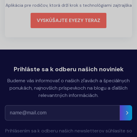
Aplikácia pre rodičov, ktorá drží krok s technológiami zajtrajška
VYSKÚŠAJTE EYEZY TERAZ
Prihláste sa k odberu našich noviniek
Budeme vás informovať o našich zľavách a špeciálnych
ponukách, najnovších príspevkoch na blogu a ďalších
relevantných informáciách.
Prihlásením sa k odberu našich newsletterov súhlasíte so