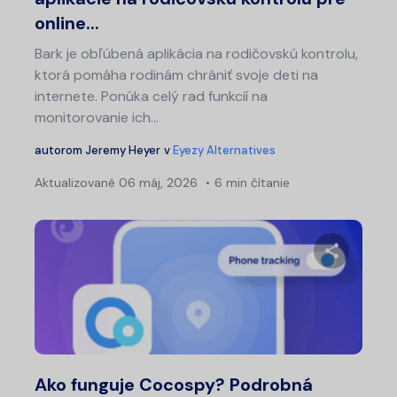
online...
Bark je obľúbená aplikácia na rodičovskú kontrolu,
ktorá pomáha rodinám chrániť svoje deti na
internete. Ponúka celý rad funkcií na
monitorovanie ich...
autorom
Jeremy Heyer
v
Eyezy Alternatives
Aktualizované
06 máj, 2026
6 min čítanie
Zdieľajt
Twitter
Fa
Ako funguje Cocospy? Podrobná