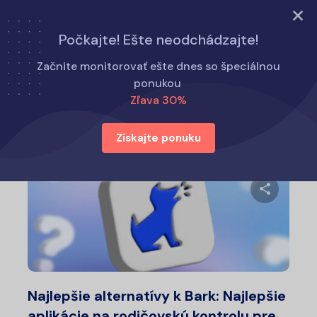
Vyskúšajte teraz
Počkajte! Ešte neodchádzajte!
Domov
Alternatívy k Eyezy
Začnite monitorovať ešte dnes so špeciálnou
ponukou
Zľava 30%
Alternatívy k Eyezy
Získajte ponuku
Zdieľajt
Twitter
Fa
Najlepšie alternatívy k Bark: Najlepšie
aplikácie na rodičovskú kontrolu pre