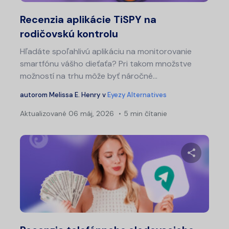
Twitter
Fa
Recenzia aplikácie TiSPY na
rodičovskú kontrolu
Hľadáte spoľahlivú aplikáciu na monitorovanie
smartfónu vášho dieťaťa? Pri takom množstve
možností na trhu môže byť náročné...
autorom
Melissa E. Henry
v
Eyezy Alternatives
Aktualizované
06 máj, 2026
5 min čítanie
Zdieľajt
Twitter
Fa