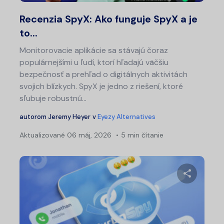
Twitter
Fa
Recenzia SpyX: Ako funguje SpyX a je
to...
Monitorovacie aplikácie sa stávajú čoraz
populárnejšími u ľudí, ktorí hľadajú väčšiu
bezpečnosť a prehľad o digitálnych aktivitách
svojich blízkych. SpyX je jedno z riešení, ktoré
sľubuje robustnú...
autorom
Jeremy Heyer
v
Eyezy Alternatives
Aktualizované
06 máj, 2026
5 min čítanie
Zdieľajt