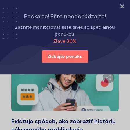
Vyskúšajte teraz
Počkajte! Ešte neodchádzajte!
Domov
Ako na to
Začnite monitorovať ešte dnes so špeciálnou
ponukou
Zľava 30%
Ako na to
Získajte ponuku
Zdieľajt
Twitter
Fa
Existuje spôsob, ako zobraziť históriu
súkromného prehliadania...