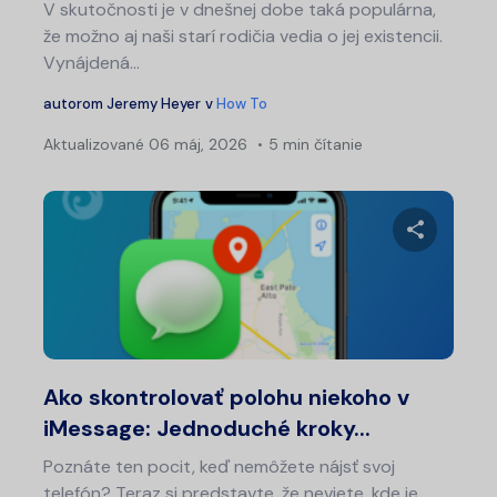
V skutočnosti je v dnešnej dobe taká populárna,
že možno aj naši starí rodičia vedia o jej existencii.
Vynájdená...
autorom
Jeremy Heyer
v
How To
Aktualizované
06 máj, 2026
5 min čítanie
Zdieľajt
Twitter
Fa
Ako skontrolovať polohu niekoho v
iMessage: Jednoduché kroky...
Poznáte ten pocit, keď nemôžete nájsť svoj
telefón? Teraz si predstavte, že neviete, kde je