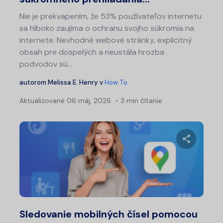
Nie je prekvapením, že 53% používateľov internetu
sa hlboko zaujíma o ochranu svojho súkromia na
internete. Nevhodné webové stránky, explicitný
obsah pre dospelých a neustála hrozba
podvodov sú...
autorom
Melissa E. Henry
v
How To
Aktualizované
06 máj, 2026
3 min čítanie
Zdieľajt
Twitter
Fa
Sledovanie mobilných čísel pomocou