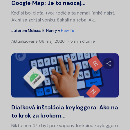
Google Map: Je to naozaj...
Keď si bol dieťa, tvoji rodičia ťa nemali ľahké nájsť.
Ak si sa zdržal vonku, čakali na teba. Ak...
autorom
Melissa E. Henry
v
How To
Aktualizované
06 máj, 2026
5 min čítanie
Zdieľajt
Twitter
Fa
Diaľková inštalácia keyloggera: Ako na
to krok za krokom...
Nikto nemôže byť prekvapený funkciou keyloggeru.