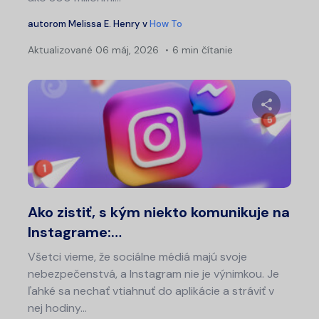
autorom
Melissa E. Henry
v
How To
Aktualizované
06 máj, 2026
6 min čítanie
Nav
v
čl
Zdieľajt
Twitter
Fa
Ako zistiť, s kým niekto komunikuje na
Instagrame:…
Všetci vieme, že sociálne médiá majú svoje
nebezpečenstvá, a Instagram nie je výnimkou. Je
ľahké sa nechať vtiahnuť do aplikácie a stráviť v
nej hodiny...