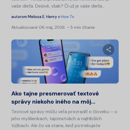
vaše dieťa. Desivé, však? Či už je vaše dieťa...
autorom
Melissa E. Henry
v
How To
Aktualizované
06 máj, 2026
5 min čítanie
Zdieľajt
Twitter
Fa
Ako tajne presmerovať textové
správy niekoho iného na môj...
Textové správy môžu veľa prezradiť o človeku – o
jeho myšlienkach, tajomstvách a najhlbších
túžbach. Ale čo sa stane, keď potrebujete