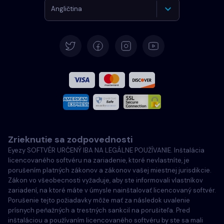
Angličtina
Nemčina
Španielčina
Francúzština
Taliansky
Zrieknutie sa zodpovednosti
Português
Eyezy SOFTVÉR URČENÝ IBA NA LEGÁLNE POUŽÍVANIE. Inštalácia
licencovaného softvéru na zariadenie, ktoré nevlastníte, je
Türkçe
porušením platných zákonov a zákonov vašej miestnej jurisdikcie.
Zákon vo všeobecnosti vyžaduje, aby ste informovali vlastníkov
zariadení, na ktoré máte v úmysle nainštalovať licencovaný softvér.
Poľský
Porušenie tejto požiadavky môže mať za následok uvalenie
prísnych peňažných a trestných sankcií na porušiteľa. Pred
inštaláciou a používaním licencovaného softvéru by ste sa mali