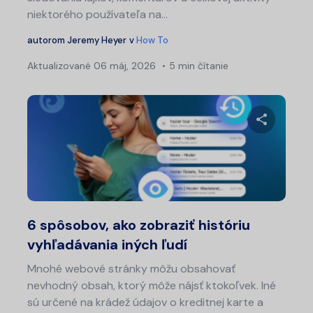
niektorého používateľa na...
autorom
Jeremy Heyer
v
How To
Aktualizované
06 máj, 2026
5 min čítanie
Zdieľajt
Twitter
Fa
6 spôsobov, ako zobraziť históriu
vyhľadávania iných ľudí
Mnohé webové stránky môžu obsahovať
nevhodný obsah, ktorý môže nájsť ktokoľvek. Iné
sú určené na krádež údajov o kreditnej karte a