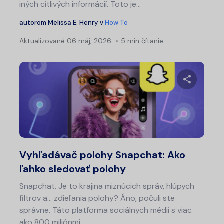
iných citlivých informácií. Toto je...
autorom
Melissa E. Henry
v
How To
Aktualizované
06 máj, 2026
5 min čítanie
Zdieľajt
Twitter
Fa
Vyhľadávač polohy Snapchat: Ako
ľahko sledovať polohy
Snapchat. Je to krajina miznúcich správ, hlúpych
filtrov a... zdieľania polohy? Áno, počuli ste
správne. Táto platforma sociálnych médií s viac
ako 800 miliónmi...