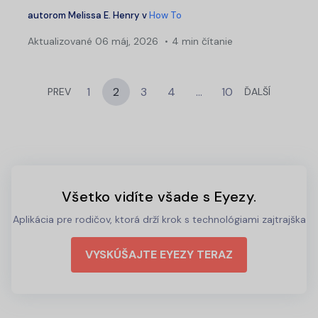
autorom
Melissa E. Henry
v
How To
Aktualizované
06 máj, 2026
4 min čítanie
1
2
3
4
…
10
PREV
ĎALŠÍ
Všetko vidíte všade s Eyezy.
Aplikácia pre rodičov, ktorá drží krok s technológiami zajtrajška
VYSKÚŠAJTE EYEZY TERAZ