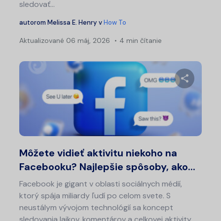
sledovať...
autorom
Melissa E. Henry
v
How To
Aktualizované
06 máj, 2026
4 min čítanie
Zdieľajt
Twitter
Fa
Môžete vidieť aktivitu niekoho na
Facebooku? Najlepšie spôsoby, ako...
Facebook je gigant v oblasti sociálnych médií,
ktorý spája miliardy ľudí po celom svete. S
neustálym vývojom technológií sa koncept
sledovania lajkov, komentárov a celkovej aktivity