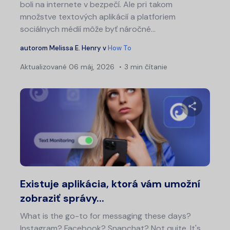
boli na internete v bezpečí. Ale pri takom
množstve textových aplikácií a platforiem
sociálnych médií môže byť náročné...
autorom
Melissa E. Henry
v
How To
Aktualizované
06 máj, 2026
3 min čítanie
Zdieľajt
Twitter
Fa
Existuje aplikácia, ktorá vám umožní
zobraziť správy...
What is the go-to for messaging these days?
Instagram? Facebook? Snapchat? Not quite. It's