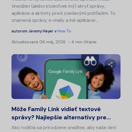
tínedžeri (alebo ktokoľvek iný) skryť správy,
aplikácie a aktivity pred zvedavými pohľadmi. To
znamená správy, e-maily a iné aplikácie...
autorom
Jeremy Heyer
v
How To
Aktualizované
06 máj, 2026
4 min čítanie
Zdieľajt
Twitter
Fa
Môže Family Link vidieť textové
správy? Najlepšie alternatívy pre...
Ako rodičia sa prirodzene snažíme, aby naše deti