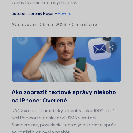
zachytávanie textových správ...
autorom
Jeremy Heyer
v
How To
Aktualizované
06 máj, 2026
5 min čítanie
Zdieľajt
Twitter
Fa
Ako zobraziť textové správy niekoho
na iPhone: Overené...
Náš život sa dramaticky zmenil v roku 1992, keď
Neil Papworth poslal prvú SMS v histórii.
Samozrejme, posielanie textových správ a správ
sa rozšírilo až oveľa neskôr...