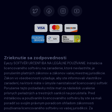
Nemčina
Španielčina
Francúzština
Taliansky
Zrieknutie sa zodpovednosti
Português
Eyezy SOFTVÉR URČENÝ IBA NA LEGÁLNE POUŽÍVANIE. Inštalácia
licencovaného softvéru na zariadenie, ktoré nevlastníte, je
Türkçe
porušením platných zákonov a zákonov vašej miestnej jurisdikcie.
Zákon vo všeobecnosti vyžaduje, aby ste informovali vlastníkov
zariadení, na ktoré máte v úmysle nainštalovať licencovaný softvér.
Poľský
Porušenie tejto požiadavky môže mať za následok uvalenie
prísnych peňažných a trestných sankcií na porušiteľa. Pred
inštaláciou a používaním licencovaného softvéru by ste sa mali
poradiť so svojím právnym poradcom ohľadom zákonnosti
používania licencovaného softvéru vo vašej jurisdikcii. Za