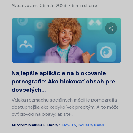
Aktualizované
06 máj, 2026
6 min čítanie
Nav
v
čl
Zdieľajt
Twitter
Fa
Najlepšie aplikácie na blokovanie
pornografie: Ako blokovať obsah pre
dospelých...
Vďaka rozmachu sociálnych médií je pornografia
dostupnejšia ako kedykoľvek predtým. A to môže
byť dôvod na obavy, ak ste...
autorom
Melissa E. Henry
v
How To
,
Industry News