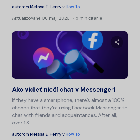
autorom
Melissa E. Henry
v
How To
Aktualizované
06 máj, 2026
5 min čítanie
Zdieľajt
Twitter
Fa
Ako vidieť niečí chat v Messengeri
If they have a smartphone, there’s almost a 100%
chance that they’re using Facebook Messenger to
chat with friends and acquaintances. After all,
over 1.3…
autorom
Melissa E. Henry
v
How To