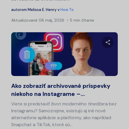
autorom
Melissa E. Henry
v
How To
Aktualizované
06 máj, 2026
5 min čítanie
Zdieľajt
Twitter
Fa
Ako zobraziť archivované príspevky
niekoho na Instagrame –...
Viete si predstaviť život moderného tínedžera bez
Instagramu? Samozrejme, existujú aj iné nové
alternatívne aplikácie a platformy, ako napríklad
Snapchat a TikTok, ktoré sú...