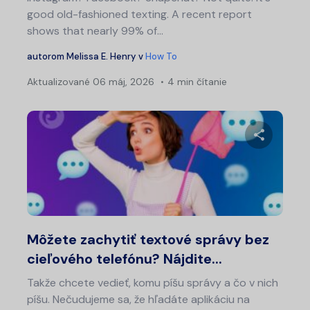
good old-fashioned texting. A recent report
shows that nearly 99% of…
autorom
Melissa E. Henry
v
How To
Aktualizované
06 máj, 2026
4 min čítanie
Zdieľajt
Twitter
Fa
Môžete zachytiť textové správy bez
cieľového telefónu? Nájdite...
Takže chcete vedieť, komu píšu správy a čo v nich
píšu. Nečudujeme sa, že hľadáte aplikáciu na