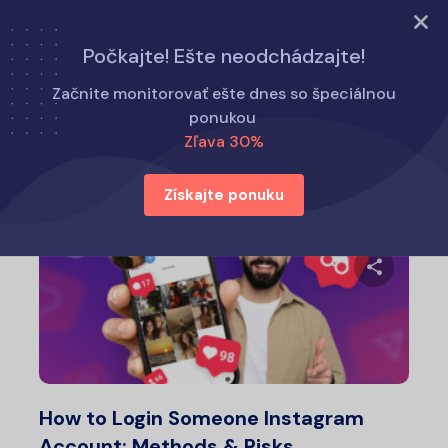
Vyskúšajte teraz
Počkajte! Ešte neodchádzajte!
Domov
Ako na to
Začnite monitorovať ešte dnes so špeciálnou
ponukou
Zľava 30%
Ako na to
Získajte ponuku
Zdieľajt
Twitter
Fa
How to Login Someone Instagram
Account: Methods & Risks