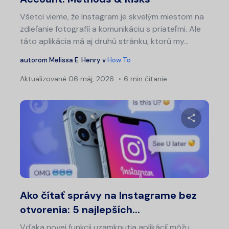
Všetci vieme, že Instagram je skvelým miestom na
zdieľanie fotografií a komunikáciu s priateľmi. Ale
táto aplikácia má aj druhú stránku, ktorú my...
autorom
Melissa E. Henry
v
How To
Aktualizované
06 máj, 2026
6 min čítanie
Zdieľajt
Twitter
Fa
Ako čítať správy na Instagrame bez
otvorenia: 5 najlepších...
Vďaka novej funkcii uzamknutia aplikácií môžu