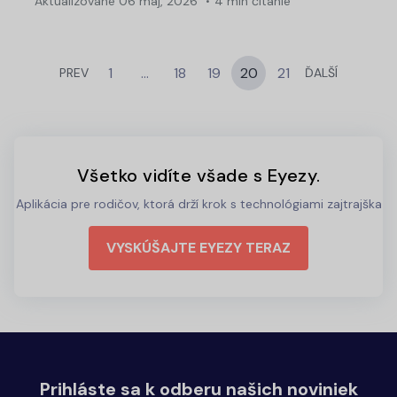
Aktualizované
06 máj, 2026
4 min čítanie
1
…
18
19
20
21
PREV
ĎALŠÍ
Všetko vidíte všade s Eyezy.
Aplikácia pre rodičov, ktorá drží krok s technológiami zajtrajška
VYSKÚŠAJTE EYEZY TERAZ
Prihláste sa k odberu našich noviniek