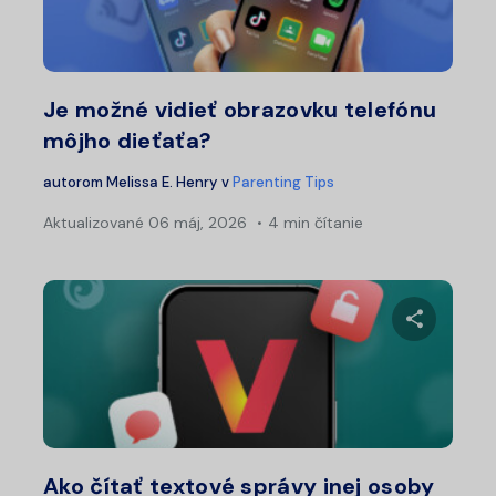
Twitter
Fa
Je možné vidieť obrazovku telefónu
môjho dieťaťa?
autorom
Melissa E. Henry
v
Parenting Tips
Aktualizované
06 máj, 2026
4 min čítanie
Zdieľajt
Twitter
Fa
Ako čítať textové správy inej osoby