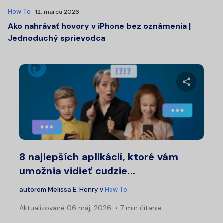
How To
12. marca 2026
Ako nahrávať hovory v iPhone bez oznámenia |
Jednoduchý sprievodca
Zdieľajt
Twitter
Fa
8 najlepších aplikácií, ktoré vám
umožnia vidieť cudzie...
autorom
Melissa E. Henry
v
How To
Aktualizované
06 máj, 2026
7 min čítanie