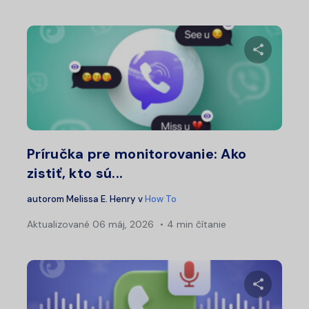
Zdieľajt
Twitter
Fa
Príručka pre monitorovanie: Ako
zistiť, kto sú...
autorom
Melissa E. Henry
v
How To
Aktualizované
06 máj, 2026
4 min čítanie