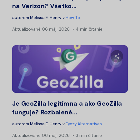
na Verizon? Všetko...
autorom
Melissa E. Henry
v
How To
Aktualizované
06 máj, 2026
4 min čítanie
Zdieľajt
Twitter
Fa
Je GeoZilla legitímna a ako GeoZilla
funguje? Rozbalené...
autorom
Melissa E. Henry
v
Eyezy Alternatives
Aktualizované
06 máj, 2026
3 min čítanie