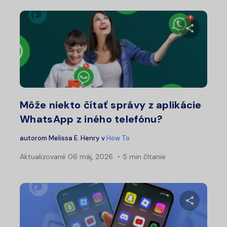
Zdieľajt
Twitter
Fa
Môže niekto čítať správy z aplikácie
WhatsApp z iného telefónu?
autorom
Melissa E. Henry
v
How To
Aktualizované
06 máj, 2026
5 min čítanie
Zdieľajt