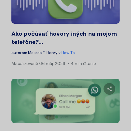
Zdieľajt
Twitter
Fa
Ako počúvať hovory iných na mojom
telefóne?…
autorom
Melissa E. Henry
v
How To
Aktualizované
06 máj, 2026
4 min čítanie
Zdieľajt
Twitter
Fa