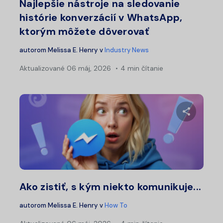
Najlepšie nástroje na sledovanie
histórie konverzácií v WhatsApp,
ktorým môžete dôverovať
autorom
Melissa E. Henry
v
Industry News
Aktualizované
06 máj, 2026
4 min čítanie
Zdieľajt
Twitter
Fa
Ako zistiť, s kým niekto komunikuje...
autorom
Melissa E. Henry
v
How To