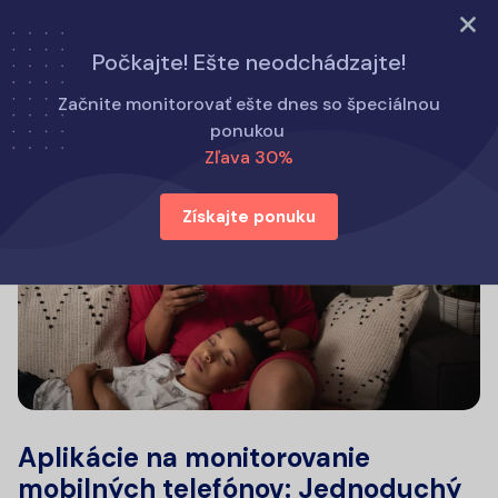
Vyskúšajte teraz
Počkajte! Ešte neodchádzajte!
Začnite monitorovať ešte dnes so špeciálnou
ponukou
Zľava 30%
Získajte ponuku
Aplikácie na monitorovanie
mobilných telefónov: Jednoduchý