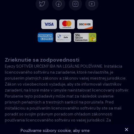
Španielčina
Francúzština
Taliansky
Zrieknutie sa zodpovednosti
Português
Eyezy SOFTVÉR URČENÝ IBA NA LEGÁLNE POUŽÍVANIE. Inštalácia
licencovaného softvéru na zariadenie, ktoré nevlastníte, je
Türkçe
porušením platných zákonov a zákonov vašej miestnej jurisdikcie.
Zákon vo všeobecnosti vyžaduje, aby ste informovali vlastníkov
zariadení, na ktoré máte v úmysle nainštalovať licencovaný softvér.
Poľský
Porušenie tejto požiadavky môže mať za následok uvalenie
prísnych peňažných a trestných sankcií na porušiteľa. Pred
inštaláciou a používaním licencovaného softvéru by ste sa mali
poradiť so svojím právnym poradcom ohľadom zákonnosti
používania licencovaného softvéru vo vašej jurisdikcii. Za
inštaláciu licencovaného softvéru na takéto zariadenie ste
Používame súbory cookie, aby sme
zodpovední výlučne vy a ste si vedomí, že spoločnosť Eyezy